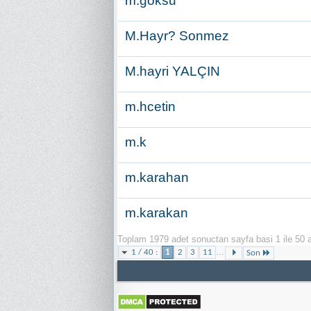
m.göksu
M.Hayr? Sonmez
M.hayri YALÇIN
m.hcetin
m.k
m.karahan
m.karakan
Toplam 1979 adet sonuctan sayfa basi 1 ile 50 a
...
1 / 40 :
1
2
3
11
Son