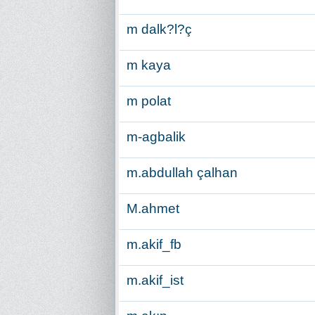
m dalk?l?ç
m kaya
m polat
m-agbalik
m.abdullah çalhan
M.ahmet
m.akif_fb
m.akif_ist