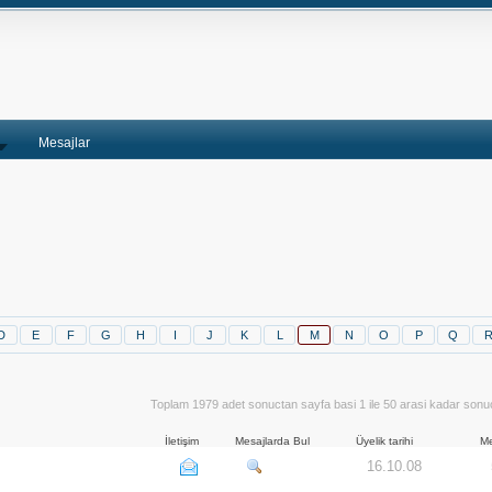
Mesajlar
D
E
F
G
H
I
J
K
L
M
N
O
P
Q
Toplam 1979 adet sonuctan sayfa basi 1 ile 50 arasi kadar sonuc
İletişim
Mesajlarda Bul
Üyelik tarihi
Me
16.10.08