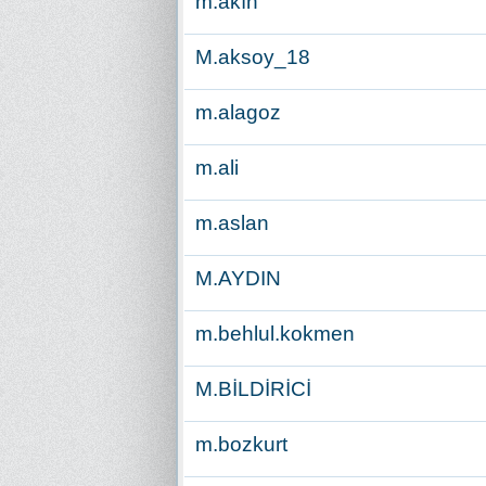
m.akın
M.aksoy_18
m.alagoz
m.ali
m.aslan
M.AYDIN
m.behlul.kokmen
M.BİLDİRİCİ
m.bozkurt