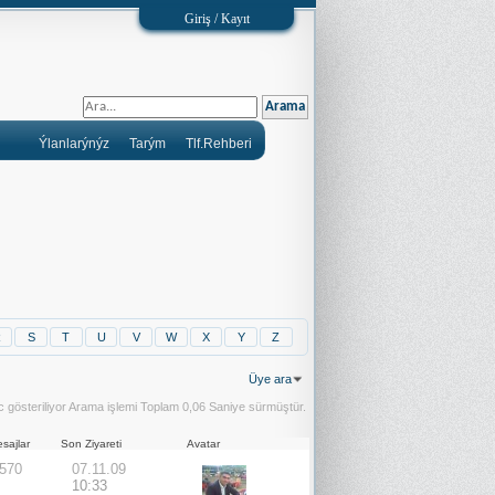
Giriş / Kayıt
Ýlanlarýnýz
Tarým
Tlf.Rehberi
R
S
T
U
V
W
X
Y
Z
Üye ara
 gösteriliyor
Arama işlemi Toplam
0,06
Saniye sürmüştür.
sajlar
Son Ziyareti
Avatar
570
07.11.09
10:33