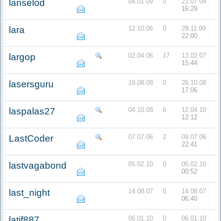
lanselod
04.01.09
0
21.07.09
16:29
lara
12.10.06
0
29.11.99
22:00
largop
02.04.06
17
13.02.07
15:44
lasersguru
19.08.08
0
26.10.08
17:06
laspalas27
04.10.08
6
12.04.10
12:12
LastCoder
07.07.06
2
09.07.06
22:41
lastvagabond
05.02.10
0
05.02.10
00:52
last_night
14.08.07
0
14.08.07
06:40
latif887
06.01.10
0
06.01.10