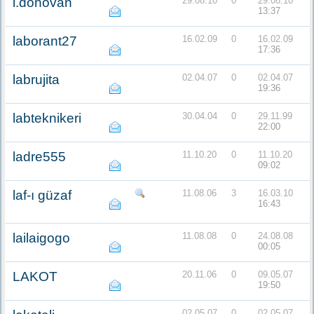
l.donovan
29.08.10
0
29.08.10
13:37
laborant27
16.02.09
0
16.02.09
17:36
labrujita
02.04.07
0
02.04.07
19:36
labteknikeri
30.04.04
0
29.11.99
22:00
ladre555
11.10.20
0
11.10.20
09:02
laf-ı güzaf
11.08.06
3
16.03.10
16:43
lailaigogo
11.08.08
0
24.08.08
00:05
LAKOT
20.11.06
0
09.05.07
19:50
02.05.07
0
02.05.07