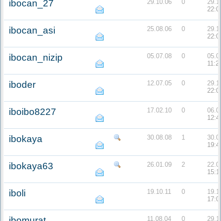
ibocan_27
29.10.06
0
29.1
22:0
ibocan_asi
25.08.06
0
29.1
22:0
ibocan_nizip
05.07.08
0
05.0
11:2
iboder
12.07.05
0
29.1
22:0
iboibo8227
17.02.10
0
06.0
12:4
ibokaya
30.08.08
1
30.0
19:4
ibokaya63
26.01.09
2
22.0
15:1
iboli
19.10.11
0
19.1
17:0
ibomurat
11.08.04
0
29.1