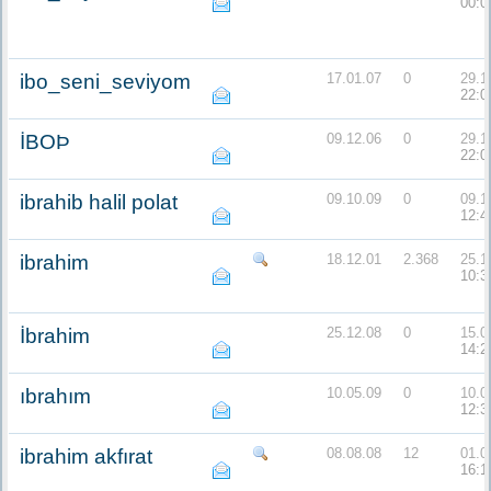
00:0
ibo_seni_seviyom
17.01.07
0
29.1
22:0
İBOÞ
09.12.06
0
29.1
22:0
ibrahib halil polat
09.10.09
0
09.1
12:4
ibrahim
18.12.01
2.368
25.1
10:3
İbrahim
25.12.08
0
15.0
14:2
ıbrahım
10.05.09
0
10.0
12:3
ibrahim akfırat
08.08.08
12
01.0
16:1