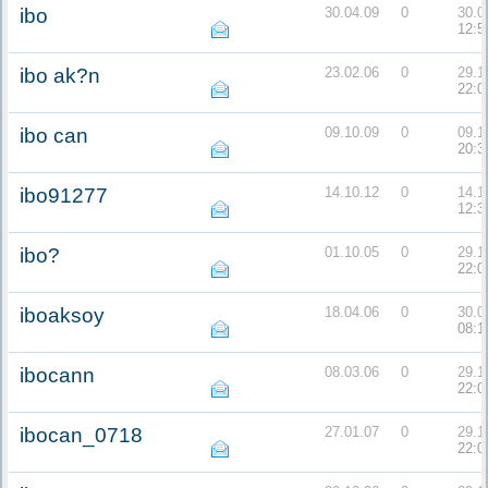
ibo
30.04.09
0
30.0
12:5
ibo ak?n
23.02.06
0
29.1
22:0
ibo can
09.10.09
0
09.1
20:3
ibo91277
14.10.12
0
14.1
12:3
ibo?
01.10.05
0
29.1
22:0
iboaksoy
18.04.06
0
30.0
08:1
ibocann
08.03.06
0
29.1
22:0
ibocan_0718
27.01.07
0
29.1
22:0