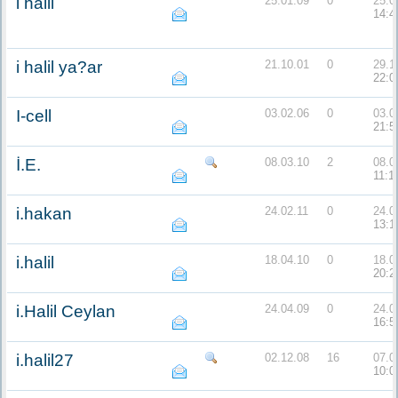
i halil
25.01.09
0
25.0
14:4
i halil ya?ar
21.10.01
0
29.1
22:0
I-cell
03.02.06
0
03.0
21:5
İ.E.
08.03.10
2
08.0
11:1
i.hakan
24.02.11
0
24.0
13:1
i.halil
18.04.10
0
18.0
20:2
i.Halil Ceylan
24.04.09
0
24.0
16:5
i.halil27
02.12.08
16
07.0
10:0