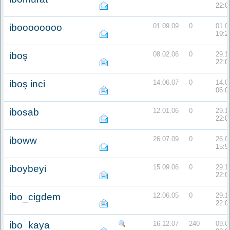
22:0
iboooooooo
01.09.09
0
01.0
19:2
iboş
08.02.06
0
29.1
22:0
iboş inci
14.06.07
0
14.0
06:0
ibosab
12.01.06
0
29.1
22:0
iboww
26.07.09
0
26.0
15:5
iboybeyi
15.09.06
0
29.1
22:0
ibo_cigdem
12.06.05
0
29.1
22:0
ibo_kaya
16.12.07
240
09.0