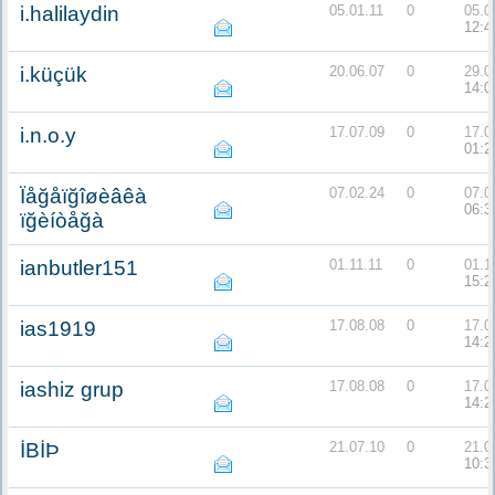
i.halilaydin
05.01.11
0
05.0
12:4
i.küçük
20.06.07
0
29.0
14:0
i.n.o.y
17.07.09
0
17.0
01:2
Ïåğåïğîøèâêà
07.02.24
0
07.0
06:3
ïğèíòåğà
ianbutler151
01.11.11
0
01.1
15:2
ias1919
17.08.08
0
17.0
14:2
iashiz grup
17.08.08
0
17.0
14:2
İBİÞ
21.07.10
0
21.0
10:3