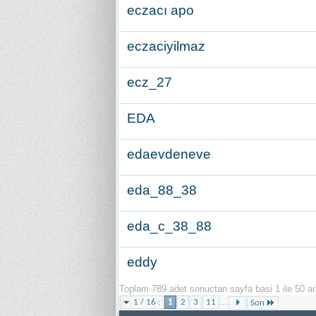
eczacı apo
eczaciyilmaz
ecz_27
EDA
edaevdeneve
eda_88_38
eda_c_38_88
eddy
Toplam 789 adet sonuctan sayfa basi 1 ile 50 ar
...
1 / 16 :
1
2
3
11
Son