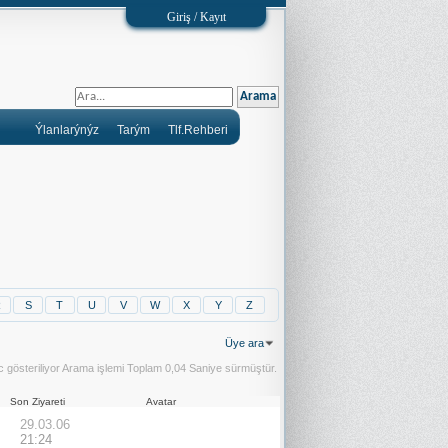
Giriş / Kayıt
Ýlanlarýnýz
Tarým
Tlf.Rehberi
R
S
T
U
V
W
X
Y
Z
Üye ara
 gösteriliyor
Arama işlemi Toplam
0,04
Saniye sürmüştür.
Son Ziyareti
Avatar
29.03.06
21:24