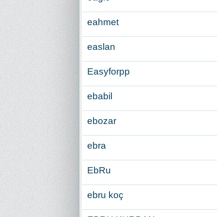
eahmet
easlan
Easyforpp
ebabil
ebozar
ebra
EbRu
ebru koç