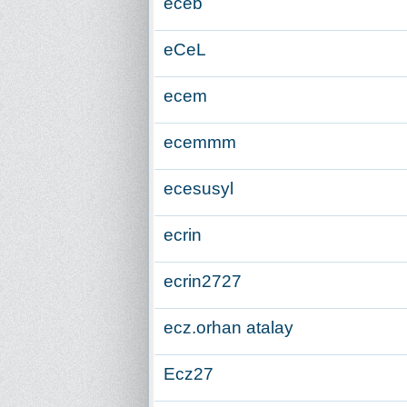
eceb
eCeL
ecem
ecemmm
ecesusyl
ecrin
ecrin2727
ecz.orhan atalay
Ecz27