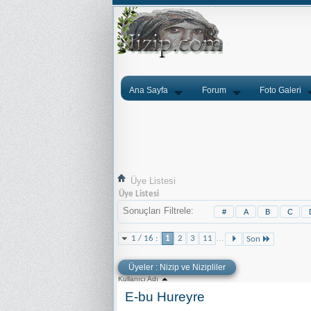
Ana Sayfa
Forum
Foto Galeri
Üye Listesi
Üye Listesi
Sonuçları Filtrele
#
A
B
C
...
1 / 16 :
1
2
3
11
Son
Üyeler : Nizip ve Nizipliler
Kullanıcı Adı
E-bu Hureyre