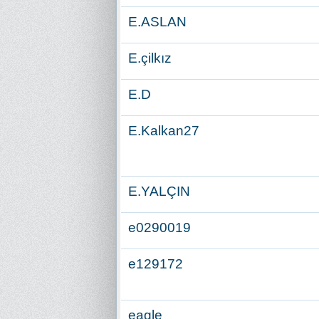
E.ASLAN
E.çilkız
E.D
E.Kalkan27
E.YALÇIN
e0290019
e129172
eagle