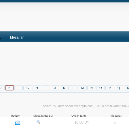
Mesajlar
D
E
F
G
H
I
J
K
L
M
N
O
P
Q
Toplam 789 adet sonuctan sayfa basi 1 ile 50 arasi kadar sonuc
İletişim
Mesajlarda Bul
Üyelik tarihi
Mesajlar
16.08.04
3