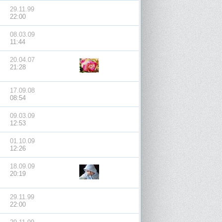
29.11.99
22:00
08.03.09
11:44
20.04.07
21:28
17.09.08
08:54
09.03.09
12:53
01.10.09
12:26
18.09.09
20:19
29.11.99
22:00