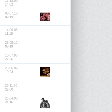
17.12.09
14:02
08.07.10
09:19
14.06.08
11:10
26.05.12
08:19
10.07.08
22:26
23.06.09
19:23
29.11.99
22:00
25.04.08
21:16