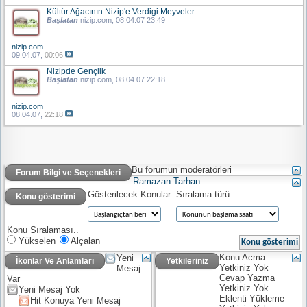
Kültür Ağacının Nizip'e Verdigi Meyveler
Başlatan
nizip.com
, 08.04.07 23:49
nizip.com
09.04.07,
00:06
Nizipde Gençlik
Başlatan
nizip.com
, 08.04.07 22:18
nizip.com
08.04.07,
22:18
Bu forumun moderatörleri
Forum Bilgi ve Seçenekleri
Ramazan Tarhan
Gösterilecek Konular:
Sıralama türü:
Konu gösterimi
Konu Sıralaması..
Yükselen
Alçalan
Konu Acma
Yeni
İkonlar Ve Anlamları
Yetkileriniz
Yetkiniz
Yok
Mesaj
Cevap Yazma
Var
Yetkiniz
Yok
Yeni Mesaj Yok
Eklenti Yükleme
Hit Konuya Yeni Mesaj