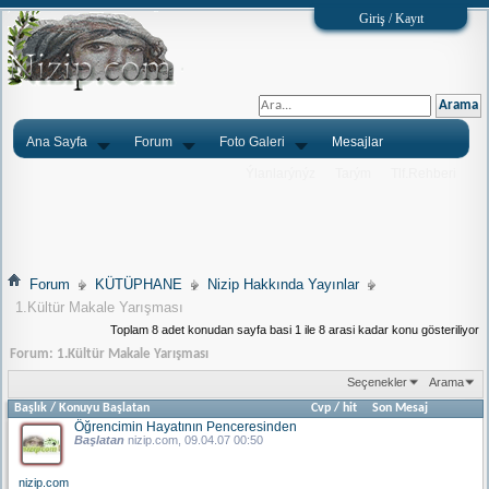
Giriş / Kayıt
Ana Sayfa
Forum
Foto Galeri
Mesajlar
Ýlanlarýnýz
Tarým
Tlf.Rehberi
Forum
KÜTÜPHANE
Nizip Hakkında Yayınlar
1.Kültür Makale Yarışması
Toplam 8 adet konudan sayfa basi 1 ile 8 arasi kadar konu gösteriliyor
Forum:
1.Kültür Makale Yarışması
Seçenekler
Arama
Başlık
/
Konuyu Başlatan
Cvp
/
hit
Son Mesaj
Öğrencimin Hayatının Penceresinden
Başlatan
nizip.com
, 09.04.07 00:50
nizip.com