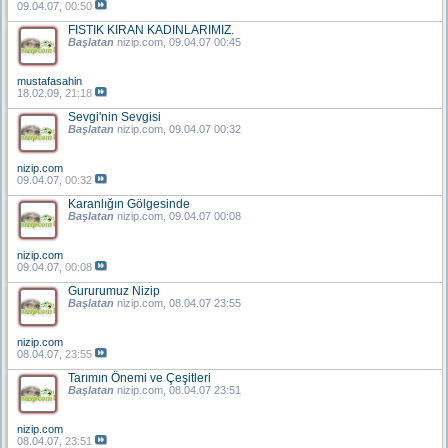
09.04.07,
00:50
FISTIK KIRAN KADINLARIMIZ.
Başlatan
nizip.com
, 09.04.07 00:45
mustafasahin
18.02.09,
21:18
Sevgi'nin Sevgisi
Başlatan
nizip.com
, 09.04.07 00:32
nizip.com
09.04.07,
00:32
Karanlığın Gölgesinde
Başlatan
nizip.com
, 09.04.07 00:08
nizip.com
09.04.07,
00:08
Gururumuz Nizip
Başlatan
nizip.com
, 08.04.07 23:55
nizip.com
08.04.07,
23:55
Tarımın Önemi ve Çeşitleri
Başlatan
nizip.com
, 08.04.07 23:51
nizip.com
08.04.07,
23:51