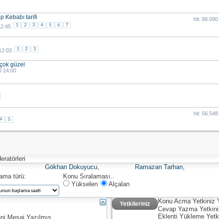
 Kebabı tarifi
hit: 86.090
1
2
3
4
5
6
7
12:45
1
2
3
 12:03
.çok güzel
0 14:00
hit: 56.548
4
5
ratörleri
Gökhan Dokuyucu
,
Ramazan Tarhan
,
lama türü:
Konu Sıralaması..
Yükselen
Alçalan
Konu Acma Yetkiniz
Yetkileriniz
Cevap Yazma Yetkin
Eklenti Yükleme Yetk
ni Mesaj Yazılmış