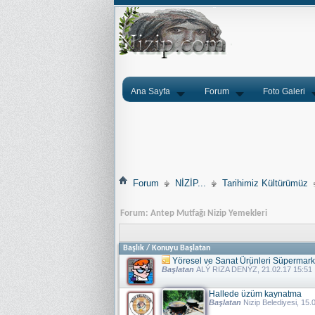
Ana Sayfa
Forum
Foto Galeri
Forum
NİZİP...
Tarihimiz Kültürümüz
Forum:
Antep Mutfağı Nizip Yemekleri
Başlık
/
Konuyu Başlatan
Yöresel ve Sanat Ürünleri Süpermark
Başlatan
ALÝ RIZA DENÝZ
, 21.02.17 15:51
Hallede üzüm kaynatma
Başlatan
Nizip Belediyesi
, 15.