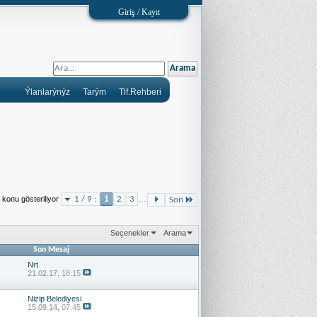
Giriş / Kayıt
Ýlanlarýnýz
Tarým
Tlf.Rehberi
...
 konu gösteriliyor
1 / 9 :
1
2
3
Son
Seçenekler
Arama
Son Mesaj
Nrt
21.02.17,
18:15
Nizip Belediyesi
15.09.14,
07:45