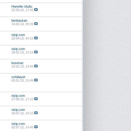
Haneðin Uluðu
22.03.14,
17:45
benbaskan
14.02.14,
09:39
nizip.com
22.04.13,
04:16
nizip.com
18.02.13,
23:16
busenaz
14.02.13,
13:44
xxhidayet
03.01.13,
10:49
nizip.com
27.08.12,
17:15
nizip.com
19.07.12,
16:15
nizip.com
02.07.12,
14:45