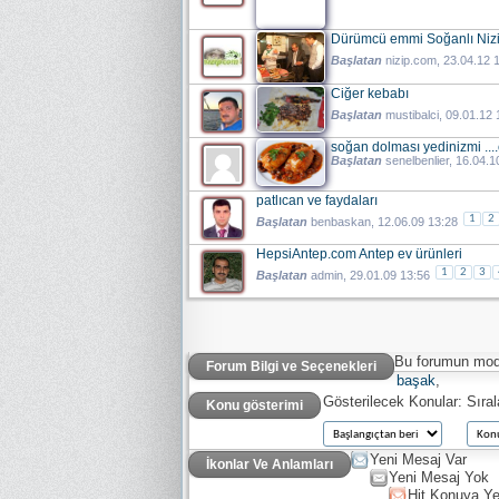
Dürümcü emmi Soğanlı Nizip
Başlatan
nizip.com
, 23.04.12 
Ciğer kebabı
Başlatan
mustibalci
, 09.01.12
soğan dolması yedinizmi ...
Başlatan
senelbenlier
, 16.04.1
patlıcan ve faydaları
1
2
Başlatan
benbaskan
, 12.06.09 13:28
HepsiAntep.com Antep ev ürünleri
1
2
3
Başlatan
admin
, 29.01.09 13:56
Bu forumun mode
Forum Bilgi ve Seçenekleri
başak
,
Gösterilecek Konular:
Sıra
Konu gösterimi
Yeni Mesaj Var
İkonlar Ve Anlamları
Yeni Mesaj Yok
Hit Konuya Ye