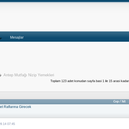
Mesajlar
Antep Mutfağı Nizip Yemekleri
Toplam 123 adet konudan sayfa basi 1 ile 15 arasi kadar
Cvp
/
hit
et Raflarına Girecek
09.14 07:45