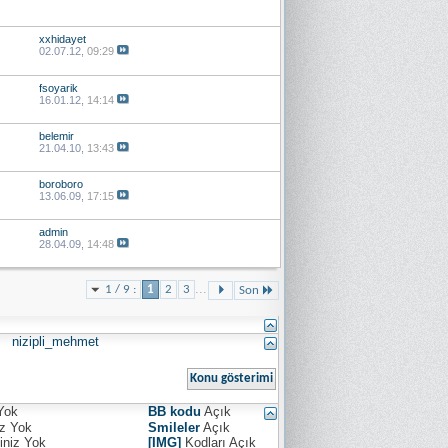
xxhidayet
02.07.12,
09:29
fsoyarik
16.01.12,
14:14
belemir
21.04.10,
13:43
boroboro
13.06.09,
17:15
admin
28.04.09,
14:48
...
1 / 9 :
1
2
3
Son
nizipli_mehmet
Yok
BB kodu
Açık
iz
Yok
Smileler
Açık
iniz
Yok
[IMG]
Kodları
Açık