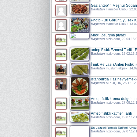
Gaziantep'in Meşhur Soğan
Başlatan
Haneðin Uluðu
, 22.0
Photo - Bu Görüntüyü Tek Ke
Başlatan
Haneðin Uluðu
, 13.0
Maş'lı Zeugma piyazı
Başlatan
nizip.com
, 22.04.13 
antep Fıstık Ezmesi Tarifi - 
Başlatan
nizip.com
, 18.02.13 
İrmik Helvası (Antep Fıstıklı)
Başlatan
müslüm akpek
, 14.0
İstanbul'da Hazır ev yemekl
Başlatan
M.KÜÇÜK
, 25.12.12
Antep fistik krema dolgulu m
Başlatan
nizip.com
, 27.08.12 
Antep fıstıklı katmer Tarifi
Başlatan
nizip.com
, 19.07.12 
En Lezzetli Yemek Tarifleri: Unsu
Başlatan
nizip.com
, 02.07.12 