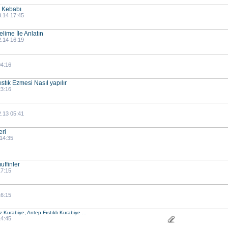
 Kebabı
3.14 17:45
lime İle Anlatın
2.14 16:19
04:16
Fıstık Ezmesi Nasıl yapılır
23:16
2.13 05:41
eri
 14:35
uffinler
17:15
16:15
z Kurabiye, Antep Fıstıklı Kurabiye ...
14:45