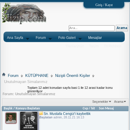
Giriş / Kayıt
Ana Sayfa
Forum
Foto Galeri
Mesajlar
Ýlanlarýnýz
Tarým
Tlf.Rehberi
Forum
KÜTÜPHANE
Nizipli Önemli Kişiler
Unutulmayan Simalarımız
Toplam 12 adet konudan sayfa basi 1 ile 12 arasi kadar konu
gösteriliyor
Forum:
Unutulmayan Simalarımız
Seçenekler
Arama
Başlık
/
Konuyu Başlatan
Cvp
/
hit
Son Mesaj
Sn. Mustafa Cengiz'i kaybettik
Başlatan
admin
, 28.11.21 16:13