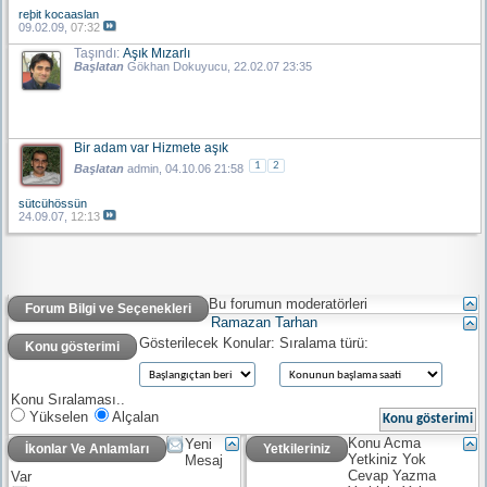
reþit kocaaslan
09.02.09,
07:32
Taşındı:
Aşık Mızarlı
Başlatan
Gökhan Dokuyucu
, 22.02.07 23:35
Bir adam var Hizmete aşık
1
2
Başlatan
admin
, 04.10.06 21:58
sütcühössün
24.09.07,
12:13
Bu forumun moderatörleri
Forum Bilgi ve Seçenekleri
Ramazan Tarhan
Gösterilecek Konular:
Sıralama türü:
Konu gösterimi
Konu Sıralaması..
Yükselen
Alçalan
Konu Acma
Yeni
İkonlar Ve Anlamları
Yetkileriniz
Yetkiniz
Yok
Mesaj
Cevap Yazma
Var