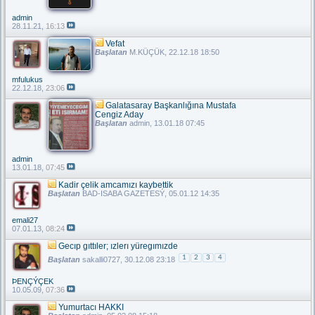
admin
28.11.21,
16:13
Vefat
Başlatan
M.KÜÇÜK
, 22.12.18 18:50
mfulukus
22.12.18,
23:06
Galatasaray Başkanlığına Mustafa
Cengiz Aday
Başlatan
admin
, 13.01.18 07:45
admin
13.01.18,
07:45
Kadir çelik amcamızı kaybettik
Başlatan
BAD-ISABA GAZETESÝ
, 05.01.12 14:35
emali27
07.01.13,
08:24
Gecıp gıttıler; ızlerı yüregımızde
1
2
3
4
Başlatan
sakalli0727
, 30.12.08 23:18
ÞENÇÝÇEK
10.05.09,
07:36
Yumurtacı HAKKI