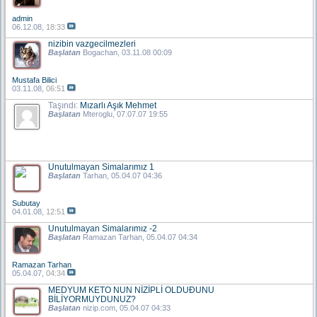
admin
06.12.08,
18:33
nizibin vazgecilmezleri
Başlatan
Bogachan
, 03.11.08 00:09
Mustafa Bilici
03.11.08,
06:51
Taşındı:
Mızarlı Aşık Mehmet
Başlatan
Mteroglu
, 07.07.07 19:55
Unutulmayan Simalarımız 1
Başlatan
Tarhan
, 05.04.07 04:36
Subutay
04.01.08,
12:51
Unutulmayan Simalarımız -2
Başlatan
Ramazan Tarhan
, 05.04.07 04:34
Ramazan Tarhan
05.04.07,
04:34
MEDYUM KETO NUN NİZİPLİ OLDUÐUNU
BİLİYORMUYDUNUZ?
Başlatan
nizip.com
, 05.04.07 04:33