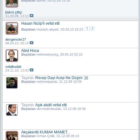
Başlatan
admin
, 05.02.08 15:18
þükrü çiftçi
11.03.09,
13:11
Hasan Nizip'li vefat etti
1
2
Başlatan
müslüm akpek
, 03.04.13 10:23
devgencler27
08.04.13,
08:18
Abid Hoca
Başlatan
mehmetnezirg
, 28.04.10 02:10
celalbudak
24.11.10,
13:00
Taşındı:
Recep Dayi Acep Ne Düşini :)))
Başlatan
mehmetparlar
, 21.12.08 16:09
Taşındı:
Aşık abdil vefat etti
Başlatan
dervisdörtbudak
, 13.12.08 18:39
Akçakentli KUMAÞ MAMET...
Başlatan
Orhan Çelik
, 01.12.08 09:13