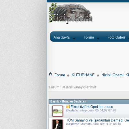
Ana Sayfa
Forum
Foto Galeri
Forum
KÜTÜPHANE
Nizipli Önemli Ki
Forum:
Başarılı Sanayicilerimiz
Başlık
/
Konuyu Başlatan
Fikret öztürk Opet kurucusu
Başlatan
nizip.com
, 05.04.07 07:28
TÜM Sanayici ve İşadamları Derneği Gen
Başlatan
Mustafa Bilici
, 09.04.08 08:10