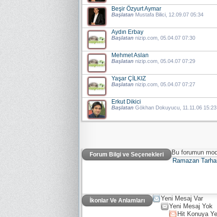
Beşir Özyurt Aymar
Başlatan
Mustafa Bilici
, 12.09.07 05:34
Aydın Erbay
Başlatan
nizip.com
, 05.04.07 07:30
Mehmet Aslan
Başlatan
nizip.com
, 05.04.07 07:29
Yaşar ÇİLKIZ
Başlatan
nizip.com
, 05.04.07 07:27
Erkut Dikici
Başlatan
Gökhan Dokuyucu
, 11.11.06 15:23
Bu forumun mode
Forum Bilgi ve Seçenekleri
Ramazan Tarha
Yeni Mesaj Var
İkonlar Ve Anlamları
Yeni Mesaj Yok
Hit Konuya Ye