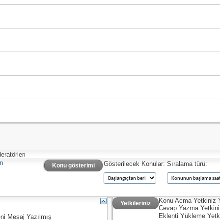
ratörleri
n
Gösterilecek Konular:
Sıralama türü:
Konu gösterimi
Konu Acma Yetkiniz
Yetkileriniz
Cevap Yazma Yetkin
Eklenti Yükleme Yetk
ni Mesaj Yazılmış