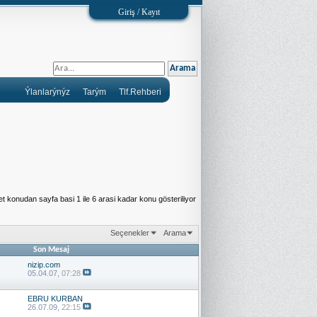
Giriş / Kayıt
Ýlanlarýnýz
Tarým
Tlf.Rehberi
t konudan sayfa basi 1 ile 6 arasi kadar konu gösteriliyor
Seçenekler
Arama
Son Mesaj
nizip.com
05.04.07,
07:28
EBRU KURBAN
26.07.09,
22:15