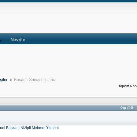
Mesajlar
şiler
Başarılı Sanayicilerimiz
Toplam 6 ade
Cvp
/
hit
el Başkanı Nizipli Mehmet Yıldırım