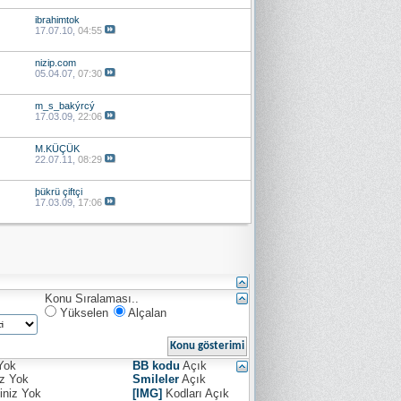
ibrahimtok
17.07.10,
04:55
nizip.com
05.04.07,
07:30
m_s_bakýrcý
17.03.09,
22:06
M.KÜÇÜK
22.07.11,
08:29
þükrü çiftçi
17.03.09,
17:06
Konu Sıralaması..
Yükselen
Alçalan
Yok
BB kodu
Açık
iz
Yok
Smileler
Açık
iniz
Yok
[IMG]
Kodları
Açık