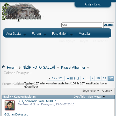
Giriş / Kayıt
Ana Sayfa
Forum
Foto Galeri
Mesajlar
Ýlanlarýnýz
Tarým
Tlf.Rehberi
Forum
NİZİP FOTO GALERİ
Kisisel Albumler
Gökhan Dokuyucu
...
12 / 12 :
2
10
11
12
Birinci
Toplam 167 adet konudan sayfa basi 166 ile 167 arasi kadar konu
Forum:
Gökhan Dokuyucu
gösteriliyor
Seçenekler
Arama
Başlık
/
Konuyu Başlatan
Cvp
/
hit
Son Mesaj
Bu Çocukların Yeri Okuldur!!
Başlatan
Gökhan Dokuyucu
, 23.04.07 23:15
Gökhan Dokuyucu