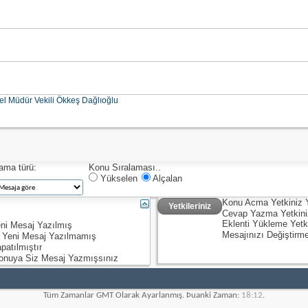
el Müdür Vekili Ökkeş Dağlıoğlu
lama türü:
Konu Sıralaması..
Yükselen
Alçalan
Konu Acma Yetkiniz
Yetkileriniz
Cevap Yazma Yetkin
Eklenti Yükleme Yetk
ni Mesaj Yazılmış
Mesajınızı Değiştirm
 Yeni Mesaj Yazılmamış
patılmıştır
onuya Siz Mesaj Yazmışsınız
Tüm Zamanlar GMT Olarak Ayarlanmış. Þuanki Zaman:
18:12
.