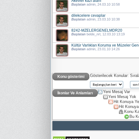
Akevler kazı alanı
Başlatan
admin
, 24.03.10 10:58
dilekcelere cevaplar
Başlatan
admin
, 23.03.10 10:38
8242-MZELERGENELMDR20
Başlatan
belde_nrt
, 12.03.10 13:19
Kültür Varlıkları Koruma ve Müzeler Gen
Başlatan
admin
, 23.01.10 14:26
Gösterilecek Konular:
Sıra
Konu gösterimi
Yeni Mesaj Var
İkonlar Ve Anlamları
Yeni Mesaj Yok
Hit Konuya Ye
Hit Konuya
Konu Ka
Bu K