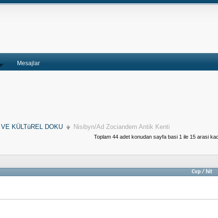
Mesajlar
 VE KÜLTüREL DOKU
Nisibyn/Ad Zociandem Antik Kenti
Toplam 44 adet konudan sayfa basi 1 ile 15 arasi kad
Cvp
/
hit