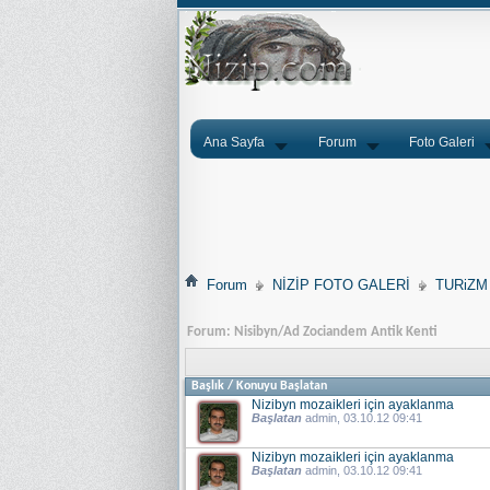
Ana Sayfa
Forum
Foto Galeri
Forum
NİZİP FOTO GALERİ
TURiZM
Forum:
Nisibyn/Ad Zociandem Antik Kenti
Başlık
/
Konuyu Başlatan
Nizibyn mozaikleri için ayaklanma
Başlatan
admin
, 03.10.12 09:41
Nizibyn mozaikleri için ayaklanma
Başlatan
admin
, 03.10.12 09:41