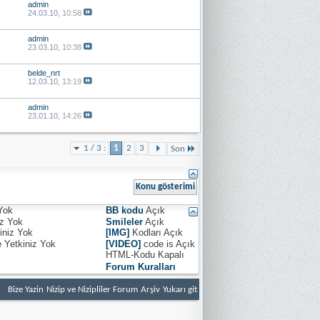
admin
24.03.10,
10:58
admin
23.03.10,
10:38
belde_nrt
12.03.10,
13:19
admin
23.01.10,
14:26
1 / 3 :
1
2
3
Son
Yok
BB kodu
Açık
iz
Yok
Smileler
Açık
iniz
Yok
[IMG]
Kodları
Açık
e Yetkiniz
Yok
[VIDEO]
code is
Açık
HTML-Kodu
Kapalı
Forum Kuralları
Bize Yazin
Nizip ve Nizipliler Forum
Arşiv
Yukarı git