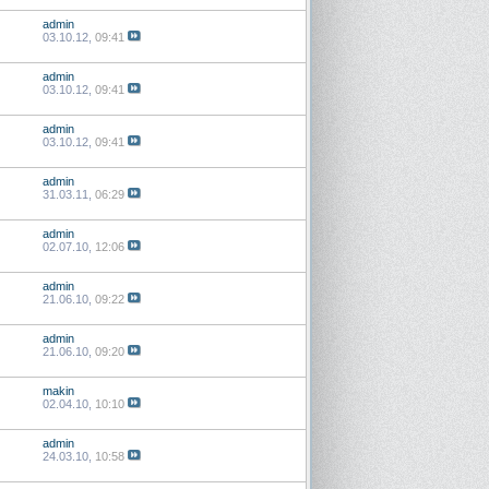
admin
03.10.12,
09:41
admin
03.10.12,
09:41
admin
03.10.12,
09:41
admin
31.03.11,
06:29
admin
02.07.10,
12:06
admin
21.06.10,
09:22
admin
21.06.10,
09:20
makin
02.04.10,
10:10
admin
24.03.10,
10:58