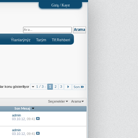
Giriş / Kayıt
Ýlanlarýnýz
Tarým
Tlf.Rehberi
ar konu gösteriliyor
1 / 3 :
1
2
3
Son
Seçenekler
Arama
Son Mesaj
admin
03.10.12,
09:41
admin
03.10.12,
09:41