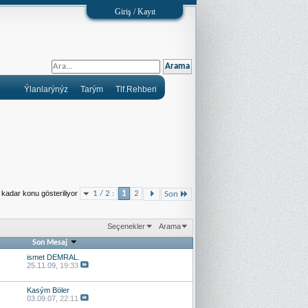
Giriş / Kayıt
Ýlanlarýnýz
Tarým
Tlf.Rehberi
 kadar konu gösteriliyor
1 / 2 :
1
2
Son
Seçenekler
Arama
Son Mesaj
ismet DEMRAL.
25.11.09,
19:33
Kasým Böler
03.09.07,
22:11