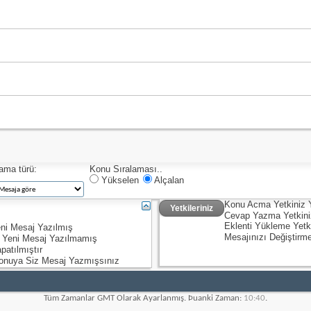
lama türü:
Konu Sıralaması..
Yükselen
Alçalan
Konu Acma Yetkiniz
Yetkileriniz
Cevap Yazma Yetkin
Eklenti Yükleme Yetk
ni Mesaj Yazılmış
Mesajınızı Değiştirm
 Yeni Mesaj Yazılmamış
patılmıştır
onuya Siz Mesaj Yazmışsınız
Tüm Zamanlar GMT Olarak Ayarlanmış. Þuanki Zaman:
10:40
.