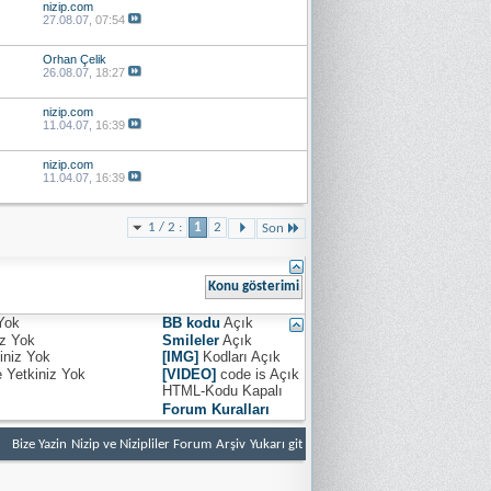
nizip.com
27.08.07,
07:54
Orhan Çelik
26.08.07,
18:27
nizip.com
11.04.07,
16:39
nizip.com
11.04.07,
16:39
1 / 2 :
1
2
Son
Yok
BB kodu
Açık
iz
Yok
Smileler
Açık
iniz
Yok
[IMG]
Kodları
Açık
e Yetkiniz
Yok
[VIDEO]
code is
Açık
HTML-Kodu
Kapalı
Forum Kuralları
Bize Yazin
Nizip ve Nizipliler Forum
Arşiv
Yukarı git