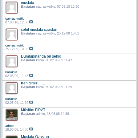
mustafa
Başlatan
çayrazlýoðlu
, 07.03.10 12:30
çayrazlýoðlu
07.03.10,
12:30
şehit mustafa özaslan
Başlatan
çayrazlýoðlu
, 25.12.09 10:03
çayrazlýoðlu
25.12.09,
10:03
Dumlupınar da bir şehid
Başlatan
karakus
, 02.05.09 11:43
karakus
02.05.09,
11:43
Þehidimiz........
Başlatan
karakus
, 02.05.09 11:39
karakus
02.05.09,
11:39
Müslüm FIRAT
Başlatan
admin
, 18.08.08 14:38
admin
18.08.08,
14:38
Mustafa Özaslan