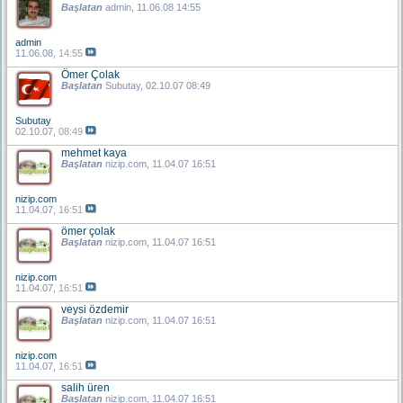
Başlatan
admin
, 11.06.08 14:55
admin
11.06.08,
14:55
Ömer Çolak
Başlatan
Subutay
, 02.10.07 08:49
Subutay
02.10.07,
08:49
mehmet kaya
Başlatan
nizip.com
, 11.04.07 16:51
nizip.com
11.04.07,
16:51
ömer çolak
Başlatan
nizip.com
, 11.04.07 16:51
nizip.com
11.04.07,
16:51
veysi özdemir
Başlatan
nizip.com
, 11.04.07 16:51
nizip.com
11.04.07,
16:51
salih üren
Başlatan
nizip.com
, 11.04.07 16:51