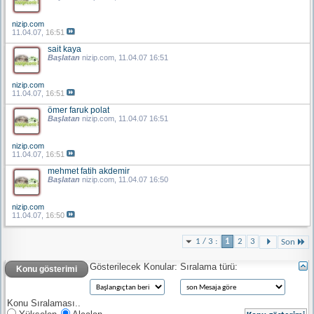
nizip.com
11.04.07,
16:51
sait kaya
Başlatan
nizip.com
, 11.04.07 16:51
nizip.com
11.04.07,
16:51
ömer faruk polat
Başlatan
nizip.com
, 11.04.07 16:51
nizip.com
11.04.07,
16:51
mehmet fatih akdemir
Başlatan
nizip.com
, 11.04.07 16:50
nizip.com
11.04.07,
16:50
1 / 3 :
1
2
3
Son
Gösterilecek Konular:
Sıralama türü:
Konu gösterimi
Konu Sıralaması..