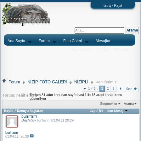
Giriş / Kayıt
Ana Sayfa
Forum
Foto Galeri
Mesajlar
Ýlanlarýnýz
Tarým
Tlf.Rehberi
Forum
NİZİP FOTO GALERİ
NİZİPLİ
Þehitlerimiz
1 / 3 :
1
2
3
Son
Toplam 31 adet konudan sayfa basi 1 ile 15 arasi kadar konu
Forum:
Þehitlerimiz
gösteriliyor
Seçenekler
Arama
Başlık
/
Konuyu Başlatan
Cvp
/
hit
Son Mesaj
burrrrrrrrr
Başlatan
burhann
, 03.04.11 20:29
burhann
03.04.11,
20:29