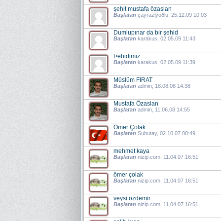
şehit mustafa özaslan
Başlatan
çayrazlýoðlu
, 25.12.09 10:03
Dumlupınar da bir şehid
Başlatan
karakus
, 02.05.09 11:43
Þehidimiz........
Başlatan
karakus
, 02.05.09 11:39
Müslüm FIRAT
Başlatan
admin
, 18.08.08 14:38
Mustafa Özaslan
Başlatan
admin
, 11.06.08 14:55
Ömer Çolak
Başlatan
Subutay
, 02.10.07 08:49
mehmet kaya
Başlatan
nizip.com
, 11.04.07 16:51
ömer çolak
Başlatan
nizip.com
, 11.04.07 16:51
veysi özdemir
Başlatan
nizip.com
, 11.04.07 16:51