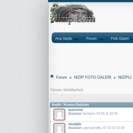
Ana Sayfa
Forum
Foto Galeri
Forum
NİZİP FOTO GALERİ
NİZİPLİ
Forum:
Þehitlerimiz
Başlık
/
Konuyu Başlatan
burrrrrrrrr
Başlatan
burhann
, 03.04.11 20:29
mustafa
Başlatan
çayrazlýoðlu
, 07.03.10 12:30