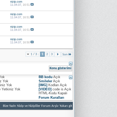
nizip.com
11.04.07,
16:51
nizip.com
11.04.07,
16:51
nizip.com
11.04.07,
16:51
nizip.com
11.04.07,
16:50
1 / 3 :
1
2
3
Son
Yok
BB kodu
Açık
iz
Yok
Smileler
Açık
iniz
Yok
[IMG]
Kodları
Açık
e Yetkiniz
Yok
[VIDEO]
code is
Açık
HTML-Kodu
Kapalı
Forum Kuralları
Bize Yazin
Nizip ve Nizipliler Forum
Arşiv
Yukarı git