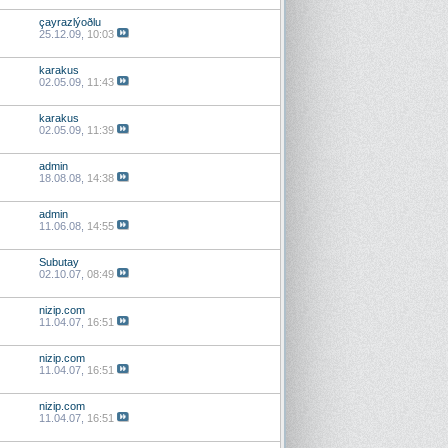
çayrazlýoðlu
25.12.09,
10:03
karakus
02.05.09,
11:43
karakus
02.05.09,
11:39
admin
18.08.08,
14:38
admin
11.06.08,
14:55
Subutay
02.10.07,
08:49
nizip.com
11.04.07,
16:51
nizip.com
11.04.07,
16:51
nizip.com
11.04.07,
16:51