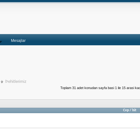
Mesajlar
Þehitlerimiz
Toplam 31 adet konudan sayfa basi 1 ile 15 arasi kad
Cvp
/
hit