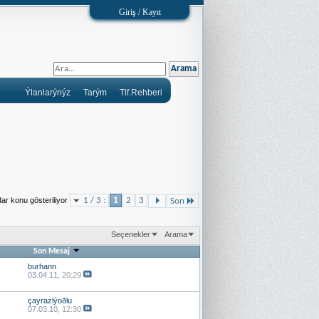
Giriş / Kayıt
Ýlanlarýnýz
Tarým
Tlf.Rehberi
ar konu gösteriliyor
1 / 3 :
1
2
3
Son
Seçenekler
Arama
Son Mesaj
burhann
03.04.11,
20:29
çayrazlýoðlu
07.03.10,
12:30