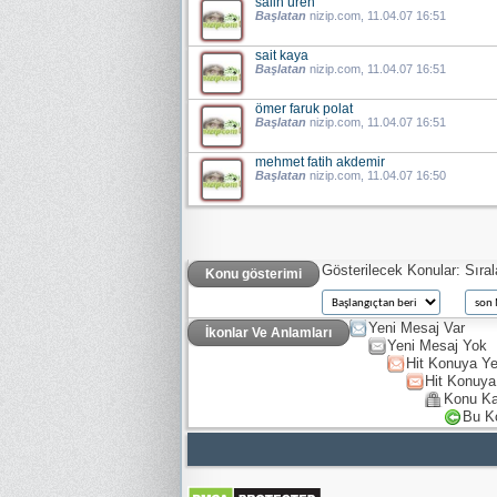
salih üren
Başlatan
nizip.com
, 11.04.07 16:51
sait kaya
Başlatan
nizip.com
, 11.04.07 16:51
ömer faruk polat
Başlatan
nizip.com
, 11.04.07 16:51
mehmet fatih akdemir
Başlatan
nizip.com
, 11.04.07 16:50
Gösterilecek Konular:
Sıra
Konu gösterimi
Yeni Mesaj Var
İkonlar Ve Anlamları
Yeni Mesaj Yok
Hit Konuya Ye
Hit Konuya
Konu Ka
Bu K