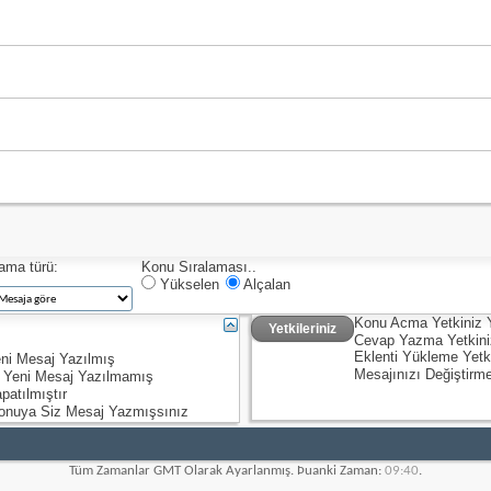
lama türü:
Konu Sıralaması..
Yükselen
Alçalan
Konu Acma Yetkiniz
Yetkileriniz
Cevap Yazma Yetkin
Eklenti Yükleme Yetk
ni Mesaj Yazılmış
Mesajınızı Değiştirm
 Yeni Mesaj Yazılmamış
patılmıştır
onuya Siz Mesaj Yazmışsınız
Tüm Zamanlar GMT Olarak Ayarlanmış. Þuanki Zaman:
09:40
.