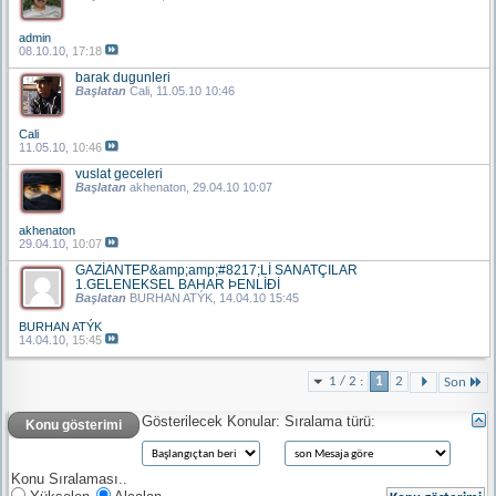
admin
08.10.10,
17:18
barak dugunleri
Başlatan
Cali
, 11.05.10 10:46
Cali
11.05.10,
10:46
vuslat geceleri
Başlatan
akhenaton
, 29.04.10 10:07
akhenaton
29.04.10,
10:07
GAZİANTEP&amp;amp;#8217;Lİ SANATÇILAR
1.GELENEKSEL BAHAR ÞENLİÐİ
Başlatan
BURHAN ATÝK
, 14.04.10 15:45
BURHAN ATÝK
14.04.10,
15:45
1 / 2 :
1
2
Son
Gösterilecek Konular:
Sıralama türü:
Konu gösterimi
Konu Sıralaması..