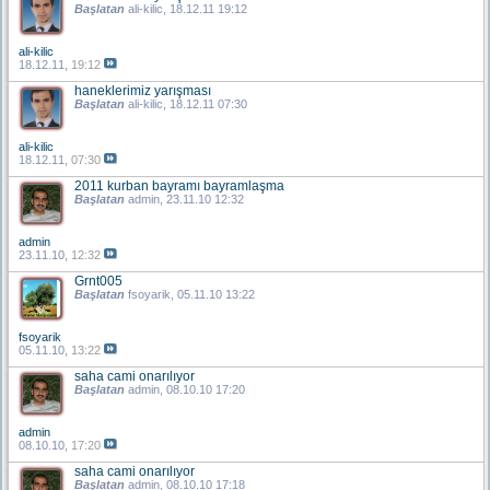
Başlatan
ali-kilic
, 18.12.11 19:12
ali-kilic
18.12.11,
19:12
haneklerimiz yarışması
Başlatan
ali-kilic
, 18.12.11 07:30
ali-kilic
18.12.11,
07:30
2011 kurban bayramı bayramlaşma
Başlatan
admin
, 23.11.10 12:32
admin
23.11.10,
12:32
Grnt005
Başlatan
fsoyarik
, 05.11.10 13:22
fsoyarik
05.11.10,
13:22
saha cami onarılıyor
Başlatan
admin
, 08.10.10 17:20
admin
08.10.10,
17:20
saha cami onarılıyor
Başlatan
admin
, 08.10.10 17:18