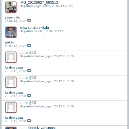
IMG_20130627_093513
Başlatan
yagmuralan
, 28.06.13 20:39
yagmuralan
28.06.13,
20:39
zeka soruları kitabı
Başlatan
ali-kilic
, 09.04.12 19:25
ali-kilic
09.04.12,
19:25
barak ğülü
Başlatan
ibrahim çapar
, 20.12.11 19:35
ibrahim çapar
20.12.11,
19:35
barak ğülü
Başlatan
ibrahim çapar
, 20.12.11 19:34
ibrahim çapar
20.12.11,
19:34
barak ğülü
Başlatan
ibrahim çapar
, 20.12.11 19:34
ibrahim çapar
20.12.11,
19:34
haneklerimiz yarışması