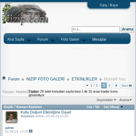
Giriş / Kayıt
Ana Sayfa
Forum
Foto Galeri
Mesajlar
Ýlanlarýnýz
Tarým
Tlf.Rehberi
Forum
NİZİP FOTO GALERİ
ETKİNLİKLER
Muhtelif foto
1 / 2 :
1
2
Son
Toplam 28 adet konudan sayfa basi 1 ile 15 arasi kadar konu
Forum:
Muhtelif foto
gösteriliyor
Seçenekler
Arama
Başlık
/
Konuyu Başlatan
Cvp
/
hit
Son Mesaj
Kutlu Doğum Etkinliğine Davet
Başlatan
admin
, 01.04.14 14:25
admin
01.04.14,
14:25