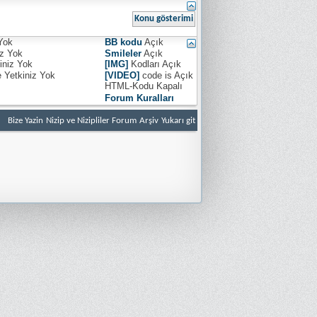
Yok
BB kodu
Açık
iz
Yok
Smileler
Açık
iniz
Yok
[IMG]
Kodları
Açık
e Yetkiniz
Yok
[VIDEO]
code is
Açık
HTML-Kodu
Kapalı
Forum Kuralları
Bize Yazin
Nizip ve Nizipliler Forum
Arşiv
Yukarı git