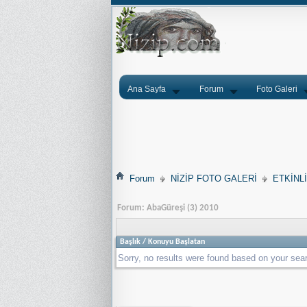
Ana Sayfa
Forum
Foto Galeri
Forum
NİZİP FOTO GALERİ
ETKİNL
Forum:
AbaGüreşi (3) 2010
Başlık
/
Konuyu Başlatan
Sorry, no results were found based on your sea