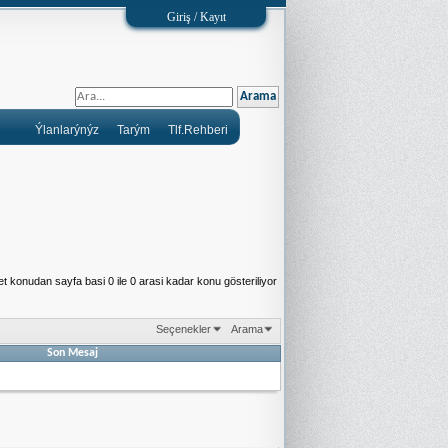
Giriş / Kayıt
Ýlanlarýnýz
Tarým
Tlf.Rehberi
t konudan sayfa basi 0 ile 0 arasi kadar konu gösteriliyor
Seçenekler
Arama
Son Mesaj