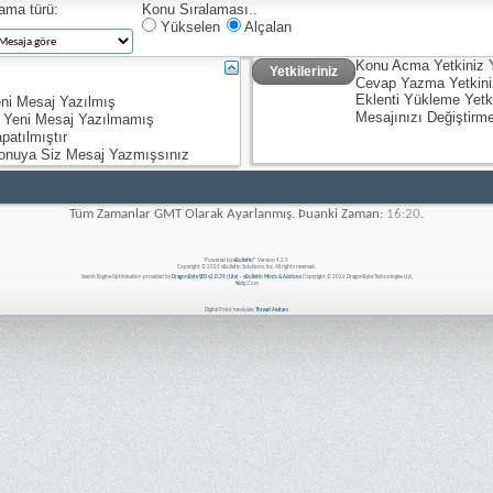
lama türü:
Konu Sıralaması..
Yükselen
Alçalan
Konu Acma Yetkiniz
Yetkileriniz
Cevap Yazma Yetkin
Eklenti Yükleme Yetk
ni Mesaj Yazılmış
Mesajınızı Değiştirm
 Yeni Mesaj Yazılmamış
patılmıştır
onuya Siz Mesaj Yazmışsınız
Tüm Zamanlar GMT Olarak Ayarlanmış. Þuanki Zaman:
16:20
.
Powered by
vBulletin®
Version 4.2.5
Copyright © 2026 vBulletin Solutions, Inc. All rights reserved.
Search Engine Optimisation provided by
DragonByte SEO v2.0.39 (Lite)
-
vBulletin Mods & Addons
Copyright © 2026 DragonByte Technologies Ltd.
Nizip.Com
Digital Point modules:
Thread Avatars