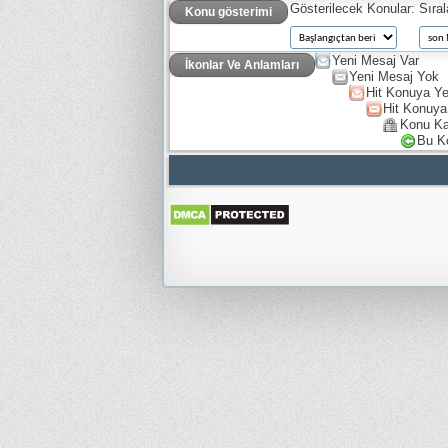
Gösterilecek Konular:
Sıra
Konu gösterimi
Yeni Mesaj Var
İkonlar Ve Anlamları
Yeni Mesaj Yok
Hit Konuya Ye
Hit Konuya
Konu Ka
Bu K