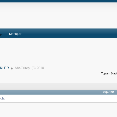
Mesajlar
İKLER
AbaGüreşi (3) 2010
Toplam 0 ade
Cvp
/
hit
rch.