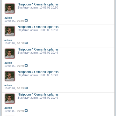
Nizipcom 4 Osmanlı toplantısı
Başlatan
admin
, 10.08.09 10:50
admin
10.08.09,
10:50
Nizipcom 4 Osmanlı toplantısı
Başlatan
admin
, 10.08.09 10:50
admin
10.08.09,
10:50
Nizipcom 4 Osmanlı toplantısı
Başlatan
admin
, 10.08.09 10:49
admin
10.08.09,
10:49
Nizipcom 4 Osmanlı toplantısı
Başlatan
admin
, 10.08.09 10:49
admin
10.08.09,
10:49
Nizipcom 4 Osmanlı toplantısı
Başlatan
admin
, 10.08.09 10:49
admin
10.08.09,
10:49