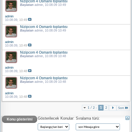
Nizipcom 4 Osmanlı toplantısı
Başlatan
admin
, 10.08.09 10:49
admin
10.08.09,
10:49
Nizipcom 4 Osmanlı toplantısı
Başlatan
admin
, 10.08.09 10:49
admin
10.08.09,
10:49
Nizipcom 4 Osmanlı toplantısı
Başlatan
admin
, 10.08.09 10:48
admin
10.08.09,
10:48
Nizipcom 4 Osmanlı toplantısı
Başlatan
admin
, 10.08.09 10:48
admin
10.08.09,
10:48
1 / 2 :
1
2
Son
Gösterilecek Konular:
Sıralama türü:
Konu gösterimi