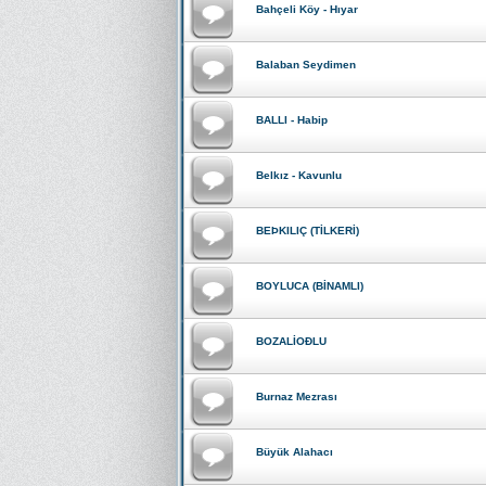
Bahçeli Köy - Hıyar
Balaban Seydimen
BALLI - Habip
Belkız - Kavunlu
BEÞKILIÇ (TİLKERİ)
BOYLUCA (BİNAMLI)
BOZALİOÐLU
Burnaz Mezrası
Büyük Alahacı