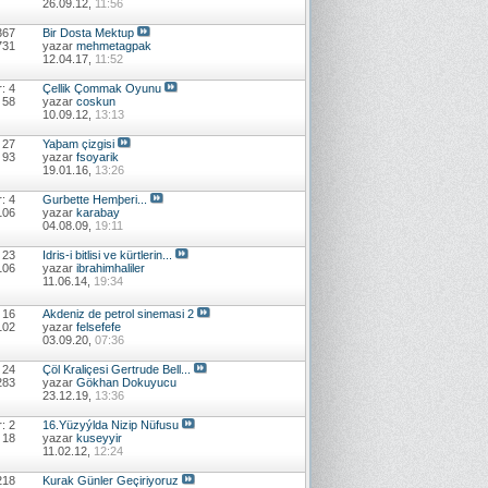
26.09.12,
11:56
367
Bir Dosta Mektup
731
yazar
mehmetagpak
12.04.17,
11:52
: 4
Çellik Çommak Oyunu
 58
yazar
coskun
10.09.12,
13:13
 27
Yaþam çizgisi
 93
yazar
fsoyarik
19.01.16,
13:26
: 4
Gurbette Hemþeri...
106
yazar
karabay
04.08.09,
19:11
 23
Idris-i bitlisi ve kürtlerin...
106
yazar
ibrahimhaliler
11.06.14,
19:34
 16
Akdeniz de petrol sinemasi 2
102
yazar
felsefefe
03.09.20,
07:36
 24
Çöl Kraliçesi Gertrude Bell...
283
yazar
Gökhan Dokuyucu
23.12.19,
13:36
: 2
16.Yüzyýlda Nizip Nüfusu
 18
yazar
kuseyyir
11.02.12,
12:24
218
Kurak Günler Geçiriyoruz