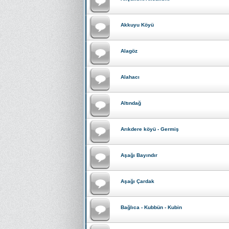
Akkuyu Köyü
Alagöz
Alahacı
Altındağ
Arıkdere köyü - Germiş
Aşağı Bayındır
Aşağı Çardak
Bağlıca - Kubbün - Kubin