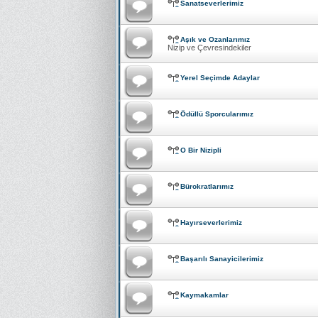
Sanatseverlerimiz
Aşık ve Ozanlarımız
Nizip ve Çevresindekiler
Yerel Seçimde Adaylar
Ödüllü Sporcularımız
O Bir Nizipli
Bürokratlarımız
Hayırseverlerimiz
Başarılı Sanayicilerimiz
Kaymakamlar