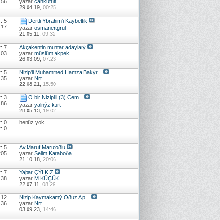
156
yazar
cankut88
29.04.19,
00:25
: 5
Dertli Ýbrahim'i Kaybettik
117
yazar
osmanertgrul
21.05.11,
09:32
: 7
Akçakentin muhtar adaylarý
103
yazar
müslüm akpek
26.03.09,
07:23
: 5
Nizip'li Muhammed Hamza Bakýr...
 35
yazar
Nrt
22.08.21,
15:50
: 3
O bir Nizipl'li (3) Cem...
 86
yazar
yalnýz kurt
28.05.13,
19:02
: 0
henüz yok
: 0
: 5
Av.Maruf Marufoðlu
205
yazar
Selim Karaboða
21.10.18,
20:06
: 7
Yaþar ÇÝLKIZ
 38
yazar
M.KÜÇÜK
22.07.11,
08:29
 12
Nizip Kaymakamý Oðuz Alp...
 36
yazar
Nrt
03.09.23,
14:46