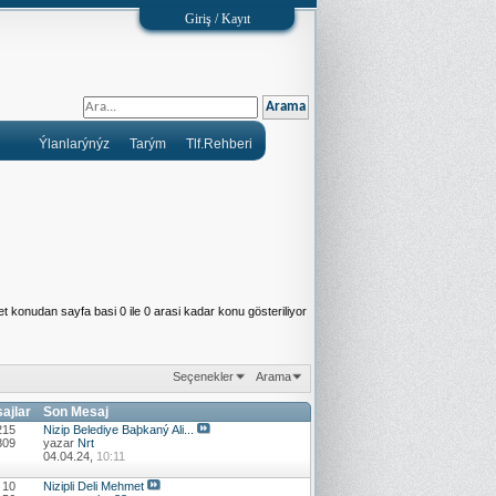
Giriş / Kayıt
Ýlanlarýnýz
Tarým
Tlf.Rehberi
t konudan sayfa basi 0 ile 0 arasi kadar konu gösteriliyor
Seçenekler
Arama
sajlar
Son Mesaj
215
Nizip Belediye Baþkaný Ali...
809
yazar
Nrt
04.04.24,
10:11
 10
Nizipli Deli Mehmet