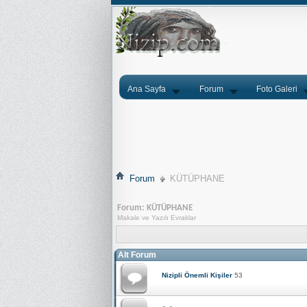
Ana Sayfa
Forum
Foto Galeri
Forum
KÜTÜPHANE
Forum:
KÜTÜPHANE
Makale ve Yazılı Evraklar
Alt Forum
Nizipli Önemli Kişiler
53