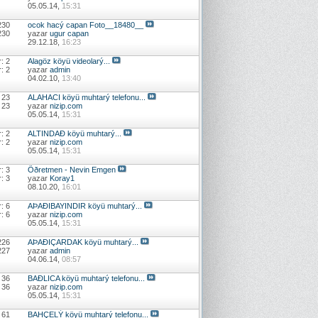
05.05.14,
15:31
230
ocok hacý capan Foto__18480__
230
yazar
ugur capan
29.12.18,
16:23
: 2
Alagöz köyü videolarý...
: 2
yazar
admin
04.02.10,
13:40
 23
ALAHACI köyü muhtarý telefonu...
 23
yazar
nizip.com
05.05.14,
15:31
: 2
ALTINDAÐ köyü muhtarý...
: 2
yazar
nizip.com
05.05.14,
15:31
: 3
Öðretmen - Nevin Emgen
: 3
yazar
Koray1
08.10.20,
16:01
: 6
AÞAÐIBAYINDIR köyü muhtarý...
: 6
yazar
nizip.com
05.05.14,
15:31
226
AÞAÐIÇARDAK köyü muhtarý...
227
yazar
admin
04.06.14,
08:57
 36
BAÐLICA köyü muhtarý telefonu...
 36
yazar
nizip.com
05.05.14,
15:31
 61
BAHÇELÝ köyü muhtarý telefonu...