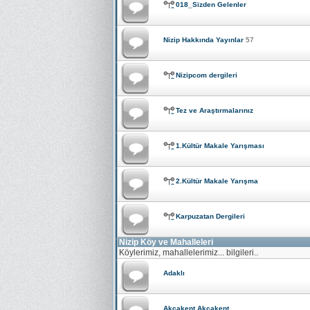
018_Sizden Gelenler
Nizip Hakkında Yayınlar
57
Nizipcom dergileri
Tez ve Araştırmalarınız
1.Kültür Makale Yarışması
2.Kültür Makale Yarışma
Karpuzatan Dergileri
Nizip Köy ve Mahalleleri
Köylerimiz, mahallelerimiz... bilgileri..
Adaklı
Akçakent Akcakent