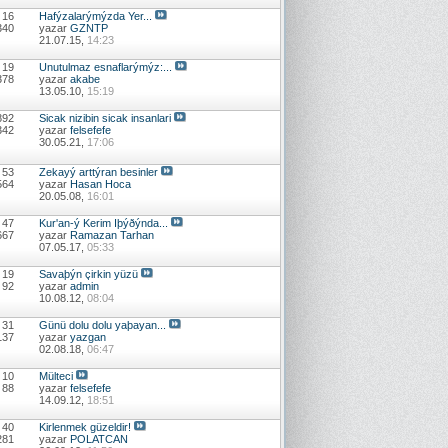
 16
Hafýzalarýmýzda Yer...
340
yazar
GZNTP
21.07.15,
14:23
 19
Unutulmaz esnaflarýmýz:...
378
yazar
akabe
13.05.10,
15:19
892
Sicak nizibin sicak insanlari
342
yazar
felsefefe
30.05.21,
17:06
 53
Zekayý arttýran besinler
564
yazar
Hasan Hoca
20.05.08,
16:01
 47
Kur'an-ý Kerim Iþýðýnda...
667
yazar
Ramazan Tarhan
07.05.17,
05:33
 19
Savaþýn çirkin yüzü
 92
yazar
admin
10.08.12,
08:04
 31
Günü dolu dolu yaþayan...
137
yazar
yazgan
02.08.18,
06:47
 10
Mülteci
 88
yazar
felsefefe
14.09.12,
18:51
 40
Kirlenmek güzeldir!
281
yazar
POLATCAN