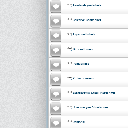
Akademisyenlerimiz
Belediye Başkanları
Siyasetçilerimiz
Generallerimiz
Þehitlerimiz
Profesorlerimiz
Yazarlarımız &amp; Þairlerimiz
Unutulmayan Simalarımız
Doktorlar