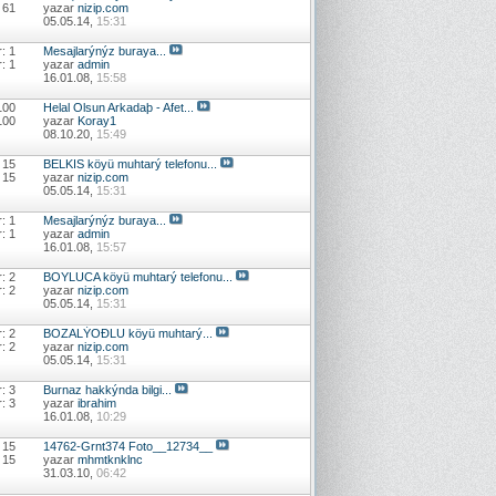
 61
yazar
nizip.com
05.05.14,
15:31
: 1
Mesajlarýnýz buraya...
: 1
yazar
admin
16.01.08,
15:58
100
Helal Olsun Arkadaþ - Afet...
100
yazar
Koray1
08.10.20,
15:49
 15
BELKIS köyü muhtarý telefonu...
 15
yazar
nizip.com
05.05.14,
15:31
: 1
Mesajlarýnýz buraya...
: 1
yazar
admin
16.01.08,
15:57
: 2
BOYLUCA köyü muhtarý telefonu...
: 2
yazar
nizip.com
05.05.14,
15:31
: 2
BOZALÝOÐLU köyü muhtarý...
: 2
yazar
nizip.com
05.05.14,
15:31
: 3
Burnaz hakkýnda bilgi...
: 3
yazar
ibrahim
16.01.08,
10:29
 15
14762-Grnt374 Foto__12734__
 15
yazar
mhmtknklnc
31.03.10,
06:42