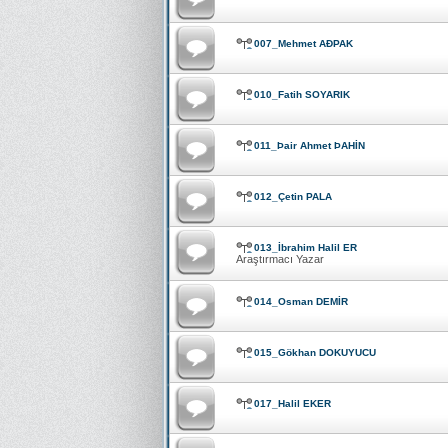
007_Mehmet AÐPAK
010_Fatih SOYARIK
011_Þair Ahmet ÞAHİN
012_Çetin PALA
013_İbrahim Halil ER
Araştırmacı Yazar
014_Osman DEMİR
015_Gökhan DOKUYUCU
017_Halil EKER