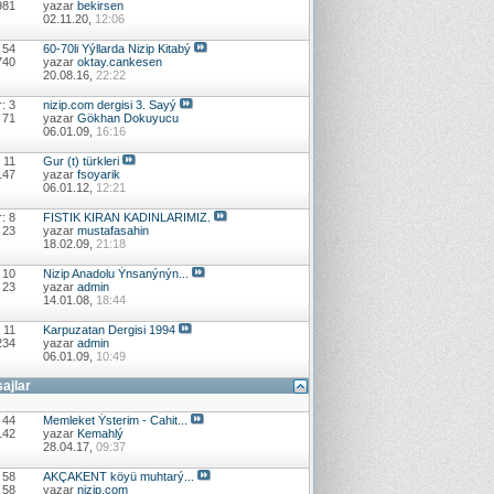
981
yazar
bekirsen
02.11.20,
12:06
 54
60-70li Yýllarda Nizip Kitabý
740
yazar
oktay.cankesen
20.08.16,
22:22
: 3
nizip.com dergisi 3. Sayý
 71
yazar
Gökhan Dokuyucu
06.01.09,
16:16
 11
Gur (t) türkleri
147
yazar
fsoyarik
06.01.12,
12:21
: 8
FISTIK KIRAN KADINLARIMIZ.
 23
yazar
mustafasahin
18.02.09,
21:18
 10
Nizip Anadolu Ýnsanýnýn...
 23
yazar
admin
14.01.08,
18:44
 11
Karpuzatan Dergisi 1994
234
yazar
admin
06.01.09,
10:49
sajlar
 44
Memleket Ýsterim - Cahit...
142
yazar
Kemahlý
28.04.17,
09:37
 58
AKÇAKENT köyü muhtarý...
 58
yazar
nizip.com