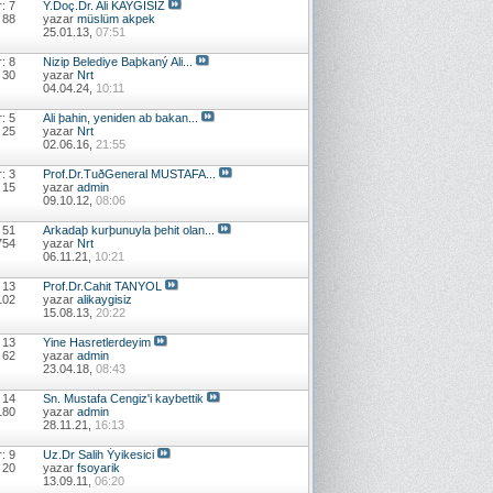
: 7
Y.Doç.Dr. Ali KAYGISIZ
 88
yazar
müslüm akpek
25.01.13,
07:51
: 8
Nizip Belediye Baþkaný Ali...
 30
yazar
Nrt
04.04.24,
10:11
: 5
Ali þahin, yeniden ab bakan...
 25
yazar
Nrt
02.06.16,
21:55
: 3
Prof.Dr.TuðGeneral MUSTAFA...
 15
yazar
admin
09.10.12,
08:06
 51
Arkadaþ kurþunuyla þehit olan...
754
yazar
Nrt
06.11.21,
10:21
 13
Prof.Dr.Cahit TANYOL
102
yazar
alikaygisiz
15.08.13,
20:22
 13
Yine Hasretlerdeyim
 62
yazar
admin
23.04.18,
08:43
 14
Sn. Mustafa Cengiz'i kaybettik
180
yazar
admin
28.11.21,
16:13
: 9
Uz.Dr Salih Ýyikesici
 20
yazar
fsoyarik
13.09.11,
06:20