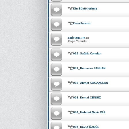
Din Büyüklerimiz
Esnaflarımız
EDİTORLER
48
Köşe Yazarları
019_Sağlık Konuları
001_Ramazan TARHAN
002_Ahmet KOCAASLAN
003_Kemal CENGİZ
004_Mehmet Nezir GÜL
005_Davut ÖZGÜL