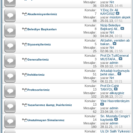
Mesajlar:
yazar
Nrt
36
03.09.23,
14:46
Konular:
Y.Doç.Dr. Ali
7
KAYGISIZ
Akademisyenlerimiz
Mesajlar:
yazar
müslüm akpek
88
25.01.13,
07:51
Konular:
Nizip Belediye
8
Baþkaný Ali...
Belediye Başkanları
Mesajlar:
yazar
Nrt
30
04.04.24,
10:11
Konular:
Ali þahin, yeniden ab
5
bakan...
Siyasetçilerimiz
Mesajlar:
yazar
Nrt
25
02.06.16,
21:55
Konular:
Prof.Dr.TuðGeneral
3
MUSTAFA...
Generallerimiz
Mesajlar:
yazar
admin
15
09.10.12,
08:06
Konular:
Arkadaþ kurþunuyla
51
þehit olan...
Þehitlerimiz
Mesajlar:
yazar
Nrt
754
06.11.21,
10:21
Konular:
Prof.Dr.Cahit
13
TANYOL
Profesorlerimiz
Mesajlar:
yazar
alikaygisiz
102
15.08.13,
20:22
Konular:
Yine Hasretlerdeyim
13
Yazarlarımız &amp; Þairlerimiz
Mesajlar:
yazar
admin
62
23.04.18,
08:43
Konular:
Sn. Mustafa Cengiz'i
14
kaybettik
Unutulmayan Simalarımız
Mesajlar:
yazar
admin
180
28.11.21,
16:13
Konular:
Uz.Dr Salih Ýyikesici