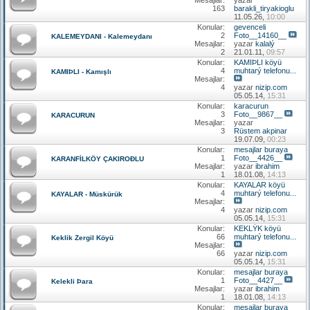
163
barakli_tiryakioglu
11.05.26,
10:00
Konular:
gevenceli
2
Foto__14160__
KALEMEYDANI - Kalemeydanı
Mesajlar:
yazar
kalalý
2
21.01.11,
09:57
Konular:
KAMIÞLI köyü
4
muhtarý telefonu...
KAMIÞLI - Kamışlı
Mesajlar:
4
yazar
nizip.com
05.05.14,
15:31
Konular:
karacurun
3
Foto__9867__
KARACURUN
Mesajlar:
yazar
3
Rüstem akpinar
19.07.09,
00:23
Konular:
mesajlar buraya
1
Foto__4426__
KARANFİLKÖY ÇAKIROÐLU
Mesajlar:
yazar
ibrahim
1
18.01.08,
14:13
Konular:
KAYALAR köyü
4
muhtarý telefonu...
KAYALAR - Müskürük
Mesajlar:
4
yazar
nizip.com
05.05.14,
15:31
Konular:
KEKLÝK köyü
66
muhtarý telefonu...
Keklik Zergil Köyü
Mesajlar:
66
yazar
nizip.com
05.05.14,
15:31
Konular:
mesajlar buraya
1
Foto__4427__
Kelekli Þara
Mesajlar:
yazar
ibrahim
1
18.01.08,
14:13
Konular:
mesajlar buraya