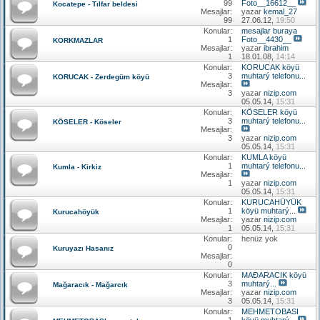
99
Foto__16612__
Kocatepe - Tılfar beldesi
Mesajlar:
yazar
kemal_27
99
27.06.12,
19:50
Konular:
mesajlar buraya
1
Foto__4430__
KORKMAZLAR
Mesajlar:
yazar
ibrahim
1
18.01.08,
14:14
Konular:
KORUCAK köyü
3
muhtarý telefonu...
KORUCAK - Zerdegüm köyü
Mesajlar:
3
yazar
nizip.com
05.05.14,
15:31
Konular:
KÖSELER köyü
3
muhtarý telefonu...
KÖSELER - Köseler
Mesajlar:
3
yazar
nizip.com
05.05.14,
15:31
Konular:
KUMLA köyü
1
muhtarý telefonu...
Kumla - Kirkiz
Mesajlar:
1
yazar
nizip.com
05.05.14,
15:31
Konular:
KURUCAHÜYÜK
1
köyü muhtarý...
Kurucahöyük
Mesajlar:
yazar
nizip.com
1
05.05.14,
15:31
Konular:
henüz yok
0
Kuruyazı Hasanız
Mesajlar:
0
Konular:
MAÐARACIK köyü
3
muhtarý...
Mağaracık - Mağarcık
Mesajlar:
yazar
nizip.com
3
05.05.14,
15:31
Konular:
MEHMETOBASI
1
köyü muhtarý...