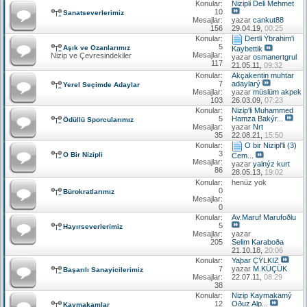
Konular:
Nizipli Deli Mehmet
10
Sanatseverlerimiz
Mesajlar:
yazar
cankut88
156
29.04.19,
00:25
Konular:
Dertli Ýbrahim'i
5
Aşık ve Ozanlarımız
Kaybettik
Mesajlar:
Nizip ve Çevresindekiler
yazar
osmanertgrul
117
21.05.11,
09:32
Konular:
Akçakentin muhtar
7
adaylarý
Yerel Seçimde Adaylar
Mesajlar:
yazar
müslüm akpek
103
26.03.09,
07:23
Konular:
Nizip'li Muhammed
5
Hamza Bakýr...
Ödüllü Sporcularımız
Mesajlar:
yazar
Nrt
35
22.08.21,
15:50
Konular:
O bir Nizipl'li (3)
3
O Bir Nizipli
Cem...
Mesajlar:
yazar
yalnýz kurt
86
28.05.13,
19:02
Konular:
henüz yok
0
Bürokratlarımız
Mesajlar:
0
Konular:
Av.Maruf Marufoðlu
5
Hayırseverlerimiz
Mesajlar:
yazar
205
Selim Karaboða
21.10.18,
20:06
Konular:
Yaþar ÇÝLKIZ
7
yazar
M.KÜÇÜK
Başarılı Sanayicilerimiz
Mesajlar:
22.07.11,
08:29
38
Konular:
Nizip Kaymakamý
12
Oðuz Alp...
Kaymakamlar