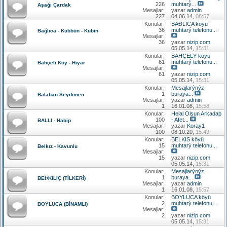
226
muhtarý...
Aşağı Çardak
Mesajlar:
yazar
admin
227
04.06.14,
08:57
Konular:
BAÐLICA köyü
36
muhtarý telefonu...
Bağlıca - Kubbün - Kubin
Mesajlar:
36
yazar
nizip.com
05.05.14,
15:31
Konular:
BAHÇELÝ köyü
61
muhtarý telefonu...
Bahçeli Köy - Hıyar
Mesajlar:
61
yazar
nizip.com
05.05.14,
15:31
Konular:
Mesajlarýnýz
1
buraya...
Balaban Seydimen
Mesajlar:
yazar
admin
1
16.01.08,
15:58
Konular:
Helal Olsun Arkadaþ
100
- Afet...
BALLI - Habip
Mesajlar:
yazar
Koray1
100
08.10.20,
15:49
Konular:
BELKIS köyü
15
muhtarý telefonu...
Belkız - Kavunlu
Mesajlar:
15
yazar
nizip.com
05.05.14,
15:31
Konular:
Mesajlarýnýz
1
buraya...
BEÞKILIÇ (TİLKERİ)
Mesajlar:
yazar
admin
1
16.01.08,
15:57
Konular:
BOYLUCA köyü
2
muhtarý telefonu...
BOYLUCA (BİNAMLI)
Mesajlar:
2
yazar
nizip.com
05.05.14,
15:31