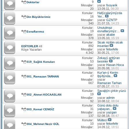
9
Doktorlar
Mesajlar:
yazar
fsoyarik
20
13.09.11,
06:20
Konular:
Hafýzalarýmýzda
16
Yer...
Din Büyüklerimiz
Mesajlar:
yazar
GZNTP
340
21.07.15,
14:23
Konular:
Unutulmaz
19
esnaflarýmýz:...
Esnaflarımız
Mesajlar:
yazar
akabe
378
13.05.10,
15:19
Konular:
Sicak nizibin sicak
892
insanlari
EDİTORLER
48
Mesajlar:
yazar
felsefefe
Köşe Yazarları
4.342
30.05.21,
17:06
Konular:
Zekayý arttýran
53
besinler
019_Sağlık Konuları
Mesajlar:
yazar
Hasan Hoca
564
20.05.08,
16:01
Konular:
Kur'an-ý Kerim
47
Iþýðýnda...
001_Ramazan TARHAN
Mesajlar:
yazar
667
Ramazan Tarhan
07.05.17,
05:33
Konular:
Savaþýn çirkin yüzü
19
002_Ahmet KOCAASLAN
Mesajlar:
yazar
admin
92
10.08.12,
08:04
Konular:
Günü dolu dolu
31
yaþayan...
003_Kemal CENGİZ
Mesajlar:
yazar
yazgan
137
02.08.18,
06:47
Konular:
Mülteci
10
yazar
felsefefe
004_Mehmet Nezir GÜL
Mesajlar:
14.09.12,
18:51