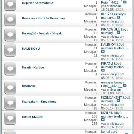
1
Foto__4422__
Kepirler Karamahmut
Mesajlar:
yazar
ibrahim
1
18.01.08,
12:23
Konular:
KESÝKTAÞ köyü
1
muhtarý...
Kesiktaş - Kürdülü Kersentaş
Mesajlar:
yazar
nizip.com
1
05.05.14,
15:31
Konular:
KIRAÇGÜLÜ köyü
12
muhtarý...
Kıraçgülü - Þıngak - Þinşak
Mesajlar:
yazar
nizip.com
12
05.05.14,
15:31
Konular:
KALEKÖY köyü
11
muhtarý telefonu...
KALE KÖYÜ
Mesajlar:
11
yazar
nizip.com
05.05.14,
15:31
Konular:
KIRATLI köyü
51
muhtarý telefonu...
Kıratlı - Kertişe
Mesajlar:
51
yazar
nizip.com
05.05.14,
15:31
Konular:
mesajlar buraya
2
Foto__4429__
KIVIRCIK
Mesajlar:
yazar
ibrahim
2
18.01.08,
14:14
Konular:
KIZILCAKENT köyü
18
muhtarý...
Kızılcakent - Kınçakent
Mesajlar:
yazar
nizip.com
18
05.05.14,
15:31
Konular:
KIZILÝN köyü
185
muhtarý telefonu...
Kızılin KIZILİN
Mesajlar:
185
yazar
nizip.com
05.05.14,
15:31
Konular:
kemal sarý