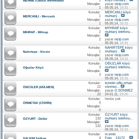
MEHMETOBASI memetobsı
Mesajlar:
yazar
nizip.com
1
05.05.14,
15:31
Konular:
MERCANLI köyü
1
muhtarý...
MERCANLI - Mercanlı
Mesajlar:
yazar
nizip.com
1
05.05.14,
15:31
Konular:
MÝHRAP köyü
2
muhtarý telefonu...
MİHRAP - Mihrap
Mesajlar:
2
yazar
nizip.com
05.05.14,
15:31
Konular:
NAHIRTEPE köyü
1
muhtarý...
Nahırtepe - Kerzin
Mesajlar:
yazar
nizip.com
1
05.05.14,
15:31
Konular:
OÐUZLAR köyü
3
muhtarý telefonu...
Oğuzlar Köyü
Mesajlar:
3
yazar
nizip.com
05.05.14,
15:31
Konular:
ismetin oðlu orhan
22
sönmez...
ÖNCÜLER (HÜLMEN)
Mesajlar:
yazar
O.SÖNMEZ
22
24.01.11,
19:20
Konular:
henüz yok
0
ÖRMETAÞ (CİSRİN)
Mesajlar:
0
Konular:
ÖZYURT köyü
132
muhtarý telefonu...
ÖZYURT - Delbir
Mesajlar:
132
yazar
nizip.com
05.05.14,
15:31
Konular:
m.emin
4
Foto__13172__
SALKIM Salkım