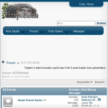
Giriş / Kayıt
Ana Sayfa
Forum
Foto Galeri
Mesajlar
Ýlanlarýnýz
Tarým
Tlf.Rehberi
Forum
KÜTÜPHANE
Toplam 0 adet konudan sayfa basi 0 ile 0 arasi kadar konu gösteriliyor
Forum:
KÜTÜPHANE
Makale ve Yazılı Evraklar
Seçenekler
Arama
Alt Forum
Konular /
Son Mesaj
Mesajlar
Konular:
Nizip Belediye
215
Baþkaný Ali...
Nizipli Önemli Kişiler
53
Mesajlar:
yazar
Nrt
2.809
04.04.24,
10:11