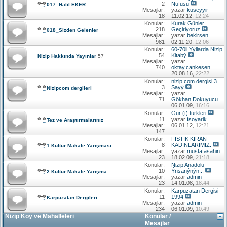
2
Nüfusu
017_Halil EKER
Mesajlar:
yazar
kuseyyir
18
11.02.12,
12:24
Konular:
Kurak Günler
218
Geçiriyoruz
018_Sizden Gelenler
Mesajlar:
yazar
bekirsen
981
02.11.20,
12:06
Konular:
60-70li Yýllarda Nizip
54
Kitabý
Nizip Hakkında Yayınlar
57
Mesajlar:
yazar
740
oktay.cankesen
20.08.16,
22:22
Konular:
nizip.com dergisi 3.
3
Sayý
Nizipcom dergileri
Mesajlar:
yazar
71
Gökhan Dokuyucu
06.01.09,
16:16
Konular:
Gur (t) türkleri
11
yazar
fsoyarik
Tez ve Araştırmalarınız
Mesajlar:
06.01.12,
12:21
147
Konular:
FISTIK KIRAN
8
KADINLARIMIZ.
1.Kültür Makale Yarışması
Mesajlar:
yazar
mustafasahin
23
18.02.09,
21:18
Konular:
Nizip Anadolu
10
Ýnsanýnýn...
2.Kültür Makale Yarışma
Mesajlar:
yazar
admin
23
14.01.08,
18:44
Konular:
Karpuzatan Dergisi
11
1994
Karpuzatan Dergileri
Mesajlar:
yazar
admin
234
06.01.09,
10:49
Nizip Köy ve Mahalleleri
Konular /
Mesajlar