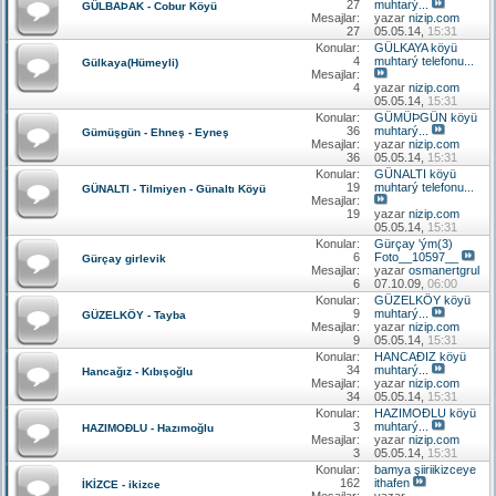
27
muhtarý...
GÜLBAÞAK - Cobur Köyü
Mesajlar:
yazar
nizip.com
27
05.05.14,
15:31
Konular:
GÜLKAYA köyü
4
muhtarý telefonu...
Gülkaya(Hümeyli)
Mesajlar:
4
yazar
nizip.com
05.05.14,
15:31
Konular:
GÜMÜÞGÜN köyü
36
muhtarý...
Gümüşgün - Ehneş - Eyneş
Mesajlar:
yazar
nizip.com
36
05.05.14,
15:31
Konular:
GÜNALTI köyü
19
muhtarý telefonu...
GÜNALTI - Tilmiyen - Günaltı Köyü
Mesajlar:
19
yazar
nizip.com
05.05.14,
15:31
Konular:
Gürçay 'ým(3)
6
Foto__10597__
Gürçay girlevik
Mesajlar:
yazar
osmanertgrul
6
07.10.09,
06:00
Konular:
GÜZELKÖY köyü
9
muhtarý...
GÜZELKÖY - Tayba
Mesajlar:
yazar
nizip.com
9
05.05.14,
15:31
Konular:
HANCAÐIZ köyü
34
muhtarý...
Hancağız - Kıbışoğlu
Mesajlar:
yazar
nizip.com
34
05.05.14,
15:31
Konular:
HAZIMOÐLU köyü
3
muhtarý...
HAZIMOÐLU - Hazımoğlu
Mesajlar:
yazar
nizip.com
3
05.05.14,
15:31
Konular:
bamya şiiriikizceye
162
ithafen
İKİZCE - ikizce
Mesajlar:
yazar