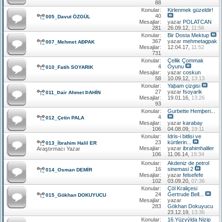
88
Konular:
Kirlenmek güzeldir!
40
005_Davut ÖZGÜL
Mesajlar:
yazar
POLATCAN
281
26.09.12,
11:56
Konular:
Bir Dosta Mektup
367
yazar
mehmetagpak
007_Mehmet AÐPAK
Mesajlar:
12.04.17,
11:52
731
Konular:
Çellik Çommak
4
Oyunu
010_Fatih SOYARIK
Mesajlar:
yazar
coskun
58
10.09.12,
13:13
Konular:
Yaþam çizgisi
27
yazar
fsoyarik
011_Þair Ahmet ÞAHİN
Mesajlar:
19.01.16,
13:26
93
Konular:
Gurbette Hemþeri...
4
012_Çetin PALA
Mesajlar:
yazar
karabay
106
04.08.09,
19:11
Konular:
Idris-i bitlisi ve
23
kürtlerin...
013_İbrahim Halil ER
Mesajlar:
yazar
ibrahimhaliler
Araştırmacı Yazar
106
11.06.14,
19:34
Konular:
Akdeniz de petrol
16
sinemasi 2
014_Osman DEMİR
Mesajlar:
yazar
felsefefe
102
03.09.20,
07:36
Konular:
Çöl Kraliçesi
24
Gertrude Bell...
015_Gökhan DOKUYUCU
Mesajlar:
yazar
283
Gökhan Dokuyucu
23.12.19,
13:36
Konular:
16.Yüzyýlda Nizip