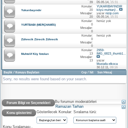
39
05.05.14,
15:31
Konular:
YUKARIBAYINDIR
20
köyü muhtarý...
Yukarıbayındır
Mesajlar:
yazar
nizip.com
20
05.05.14,
15:31
Konular:
henüz yok
0
YURTBAÐI (MERÇHAMİS)
Mesajlar:
0
Konular:
henüz yok
0
Zührecik Zörecik Zöhrecik
Mesajlar:
0
Konular:
2959-
13
IMG_6823_thumb1...
Muhtelif Köy fotoları
Mesajlar:
13
yazar
Mustafa elkoca
30.12.11,
09:16
Başlık
/
Konuyu Başlatan
Cvp
/
hit
Son Mesaj
Sorry, no results were found based on your search.
Bu forumun moderatörleri
Forum Bilgi ve Seçenekleri
Ramazan Tarhan
Gösterilecek Konular:
Sıralama türü:
Konu gösterimi
Konu Sıralaması..