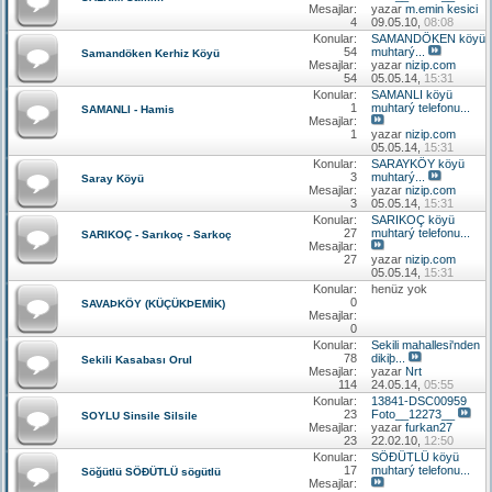
Mesajlar:
yazar
m.emin kesici
4
09.05.10,
08:08
Konular:
SAMANDÖKEN köyü
54
muhtarý...
Samandöken Kerhiz Köyü
Mesajlar:
yazar
nizip.com
54
05.05.14,
15:31
Konular:
SAMANLI köyü
1
muhtarý telefonu...
SAMANLI - Hamis
Mesajlar:
1
yazar
nizip.com
05.05.14,
15:31
Konular:
SARAYKÖY köyü
3
muhtarý...
Saray Köyü
Mesajlar:
yazar
nizip.com
3
05.05.14,
15:31
Konular:
SARIKOÇ köyü
27
muhtarý telefonu...
SARIKOÇ - Sarıkoç - Sarkoç
Mesajlar:
27
yazar
nizip.com
05.05.14,
15:31
Konular:
henüz yok
0
SAVAÞKÖY (KÜÇÜKÞEMİK)
Mesajlar:
0
Konular:
Sekili mahallesi'nden
78
dikiþ...
Sekili Kasabası Orul
Mesajlar:
yazar
Nrt
114
24.05.14,
05:55
Konular:
13841-DSC00959
23
Foto__12273__
SOYLU Sinsile Silsile
Mesajlar:
yazar
furkan27
23
22.02.10,
12:50
Konular:
SÖÐÜTLÜ köyü
17
muhtarý telefonu...
Söğütlü SÖÐÜTLÜ sögütlü
Mesajlar: