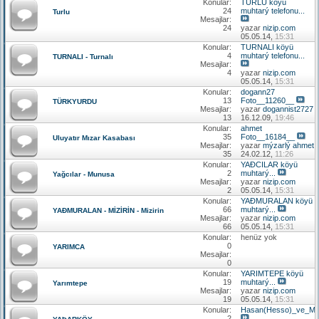
Konular:
TURLU köyü
24
muhtarý telefonu...
Turlu
Mesajlar:
24
yazar
nizip.com
05.05.14,
15:31
Konular:
TURNALI köyü
4
muhtarý telefonu...
TURNALI - Turnalı
Mesajlar:
4
yazar
nizip.com
05.05.14,
15:31
Konular:
dogann27
13
Foto__11260__
TÜRKYURDU
Mesajlar:
yazar
dogannist2727
13
16.12.09,
19:46
Konular:
ahmet
35
Foto__16184__
Uluyatır Mızar Kasabası
Mesajlar:
yazar
mýzarlý ahmet
35
24.02.12,
11:26
Konular:
YAÐCILAR köyü
2
muhtarý...
Yağcılar - Munusa
Mesajlar:
yazar
nizip.com
2
05.05.14,
15:31
Konular:
YAÐMURALAN köyü
66
muhtarý...
YAÐMURALAN - MİZİRİN - Mizirin
Mesajlar:
yazar
nizip.com
66
05.05.14,
15:31
Konular:
henüz yok
0
YARIMCA
Mesajlar:
0
Konular:
YARIMTEPE köyü
19
muhtarý...
Yarımtepe
Mesajlar:
yazar
nizip.com
19
05.05.14,
15:31
Konular:
Hasan(Hesso)_ve_Me
2