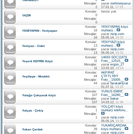
YAÞARKÖY
Mesajlar:
yazar
mehmetyavuz
2
17.01.11,
17:25
Konular:
henüz yok
0
YAZIR
Mesajlar:
0
Konular:
YENÝYAPAN köyü
16
muhtarý...
YENİYAPAN - Yeniyapan
Mesajlar:
yazar
nizip.com
16
05.05.14,
15:31
Konular:
YENÝYAZI köyü
13
muhtarý...
Yeniyazı - Cidet
Mesajlar:
yazar
nizip.com
13
05.05.14,
15:31
Konular:
14693-SDC11879
11
Foto__12515__
Yeşerti KEFRİK Köyü
Mesajlar:
yazar
ergün_27
11
13.03.10,
19:14
Konular:
AKFIRAT
44
ÇÝFTLÝÐÝ
Yeşiltepe - Mındıklı
Mesajlar:
Foto__15005__
44
yazar
farukakfýrat
01.07.11,
13:18
Konular:
YUNUS EMRE
107
Foto__16280__
Yolağzı Çokşuruk köyü
Mesajlar:
yazar
bakar
107
14.03.12,
11:36
Konular:
YOLÇATI köyü
1
muhtarý telefonu...
Yolçatı - Çirkiş
Mesajlar:
1
yazar
nizip.com
05.05.14,
15:31
Konular:
YUKARIÇARDAK
39
köyü muhtarý...
Yukarı Çardak
Mesajlar:
yazar
nizip.com