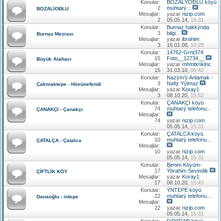
Konular:
BOZALÝOÐLU köyü
2
muhtarý...
BOZALİOÐLU
Mesajlar:
yazar
nizip.com
2
05.05.14,
15:31
Konular:
Burnaz hakkýnda
3
bilgi...
Burnaz Mezrası
Mesajlar:
yazar
ibrahim
3
16.01.08,
10:29
Konular:
14762-Grnt374
15
Foto__12734__
Büyük Alahacı
Mesajlar:
yazar
mhmtknklnc
15
31.03.10,
06:42
Konular:
Nazým'ý Anlamak -
3
Nafiz Yýlmaz
Çakmaktepe - Hösünefendi
Mesajlar:
yazar
Koray1
3
08.10.20,
15:52
Konular:
ÇANAKÇI köyü
74
muhtarý telefonu...
ÇANAKÇI - Çanakçı
Mesajlar:
74
yazar
nizip.com
05.05.14,
15:31
Konular:
ÇATALCA köyü
10
muhtarý telefonu...
ÇATALÇA - Çatalca
Mesajlar:
10
yazar
nizip.com
05.05.14,
15:31
Konular:
Benim Köyüm-
17
Ýbrahim Sevindik
ÇİFTLİK KÖY
Mesajlar:
yazar
Koray1
17
08.10.20,
15:43
Konular:
ÝNTEPE köyü
22
muhtarý telefonu...
Danaoğlu - intepe
Mesajlar:
22
yazar
nizip.com
05.05.14,
15:31
Konular:
DAYIDAÐ köyü