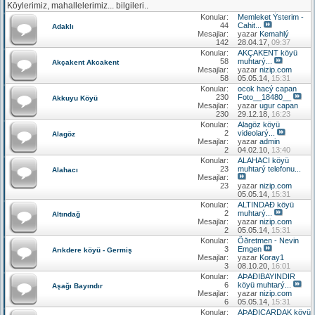
Köylerimiz, mahallelerimiz... bilgileri..
Konular:
Memleket Ýsterim -
44
Cahit...
Adaklı
Mesajlar:
yazar
Kemahlý
142
28.04.17,
09:37
Konular:
AKÇAKENT köyü
58
muhtarý...
Akçakent Akcakent
Mesajlar:
yazar
nizip.com
58
05.05.14,
15:31
Konular:
ocok hacý capan
230
Foto__18480__
Akkuyu Köyü
Mesajlar:
yazar
ugur capan
230
29.12.18,
16:23
Konular:
Alagöz köyü
2
videolarý...
Alagöz
Mesajlar:
yazar
admin
2
04.02.10,
13:40
Konular:
ALAHACI köyü
23
muhtarý telefonu...
Alahacı
Mesajlar:
23
yazar
nizip.com
05.05.14,
15:31
Konular:
ALTINDAÐ köyü
2
muhtarý...
Altındağ
Mesajlar:
yazar
nizip.com
2
05.05.14,
15:31
Konular:
Öðretmen - Nevin
3
Emgen
Arıkdere köyü - Germiş
Mesajlar:
yazar
Koray1
3
08.10.20,
16:01
Konular:
AÞAÐIBAYINDIR
6
köyü muhtarý...
Aşağı Bayındır
Mesajlar:
yazar
nizip.com
6
05.05.14,
15:31
Konular:
AÞAÐIÇARDAK köyü