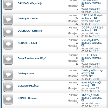
2
muhtarý telefonu...
DAYIDAÐI - Dayıdağı
Mesajlar:
2
yazar
nizip.com
05.05.14,
15:31
Konular:
DAZHÜYÜK köyü
37
muhtarý...
Dazhüyük - Hilfan
Mesajlar:
yazar
nizip.com
37
05.05.14,
15:31
Konular:
DOÐRULAR köyü
2
muhtarý...
DOÐRULAR Keferşık
Mesajlar:
yazar
nizip.com
2
05.05.14,
15:31
Konular:
DURAKLI köyü
19
muhtarý telefonu...
DURAKLI - Tahtik
Mesajlar:
19
yazar
nizip.com
05.05.14,
15:31
Konular:
DUTLU köyü
11
muhtarý telefonu...
Dutlu Toru Mahmut Köyü
Mesajlar:
11
yazar
nizip.com
05.05.14,
15:31
Konular:
Düzbayýr'da sergi
7
açýlýþý
Düzbayır izan
Mesajlar:
yazar
Nrt
7
23.05.14,
21:15
Konular:
ecelr köyü fýstýk
6
tarlasý...
ECELER (MELİKE)
Mesajlar:
yazar
risvan27
6
23.12.08,
16:00
Konular:
EKÝNCÝ köyü
2
muhtarý telefonu...
EKİNCİ - Hasaniz
Mesajlar:
2
yazar
nizip.com
05.05.14,
15:31