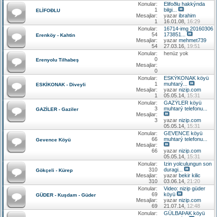
Konular:
Elifoðlu hakkýnda
1
bilgi...
ELİFOÐLU
Mesajlar:
yazar
ibrahim
1
16.01.08,
16:29
Konular:
16714-img 20160306
54
173851...
Erenköy - Kahtin
Mesajlar:
yazar
mehmet739
54
27.03.16,
19:51
Konular:
henüz yok
0
Erenyolu Tilhabeş
Mesajlar:
0
Konular:
ESKÝKONAK köyü
1
muhtarý...
ESKİKONAK - Diveyli
Mesajlar:
yazar
nizip.com
1
05.05.14,
15:31
Konular:
GAZÝLER köyü
3
muhtarý telefonu...
GAZİLER - Gaziler
Mesajlar:
3
yazar
nizip.com
05.05.14,
15:31
Konular:
GEVENCE köyü
66
muhtarý telefonu...
Gevence Köyü
Mesajlar:
66
yazar
nizip.com
05.05.14,
15:31
Konular:
Izin yolculungun son
310
duragi...
Gökçeli - Kürep
Mesajlar:
yazar
bekir kilic
310
03.06.14,
21:20
Konular:
Video: nizip güder
69
köyü
GÜDER - Kuşdam - Güder
Mesajlar:
yazar
nizip.com
69
21.07.14,
12:48
Konular:
GÜLBAÞAK köyü