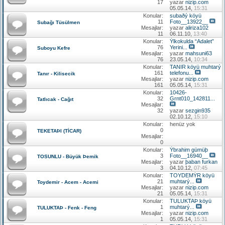
17
yazar
nizip.com
05.05.14,
15:31
Konular:
subaðý köyü
11
Foto__13922__
Subağı Tüsülmen
Mesajlar:
yazar
aliriza102
11
06.11.10,
13:40
Konular:
Ýlkokulda “Adalet”
76
Yerini...
Suboyu Kefre
Mesajlar:
yazar
mahsuni63
76
23.05.14,
10:34
Konular:
TANIR köyü muhtarý
161
telefonu...
Tanır - Kilisecik
Mesajlar:
yazar
nizip.com
161
05.05.14,
15:31
Konular:
10426-
32
Grnt010_142811...
Tatlıcak - Cağıt
Mesajlar:
32
yazar
sezgin935
02.10.12,
15:10
Konular:
henüz yok
0
TEKETAÞI (TİCAR)
Mesajlar:
0
Konular:
Ýbrahim gümüþ
3
Foto__16940__
TOSUNLU - Büyük Þemik
Mesajlar:
yazar
þaban furkan
3
04.10.12,
07:45
Konular:
TOYDEMÝR köyü
21
muhtarý...
Toydemir - Acem - Acemi
Mesajlar:
yazar
nizip.com
21
05.05.14,
15:31
Konular:
TULUKTAÞ köyü
1
muhtarý...
TULUKTAÞ - Fenk - Feng
Mesajlar:
yazar
nizip.com
1
05.05.14,
15:31