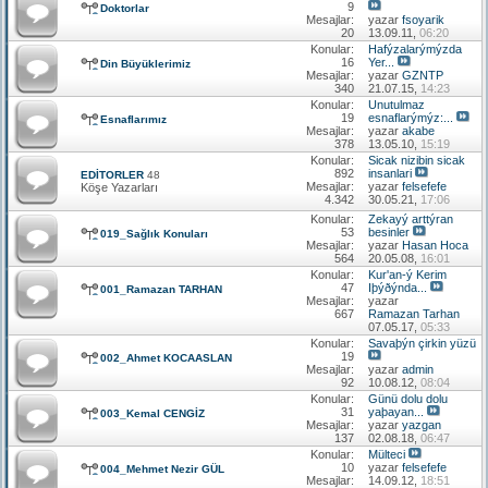
9
Doktorlar
Mesajlar:
yazar
fsoyarik
20
13.09.11,
06:20
Konular:
Hafýzalarýmýzda
16
Yer...
Din Büyüklerimiz
Mesajlar:
yazar
GZNTP
340
21.07.15,
14:23
Konular:
Unutulmaz
19
esnaflarýmýz:...
Esnaflarımız
Mesajlar:
yazar
akabe
378
13.05.10,
15:19
Konular:
Sicak nizibin sicak
892
insanlari
EDİTORLER
48
Mesajlar:
yazar
felsefefe
Köşe Yazarları
4.342
30.05.21,
17:06
Konular:
Zekayý arttýran
53
besinler
019_Sağlık Konuları
Mesajlar:
yazar
Hasan Hoca
564
20.05.08,
16:01
Konular:
Kur'an-ý Kerim
47
Iþýðýnda...
001_Ramazan TARHAN
Mesajlar:
yazar
667
Ramazan Tarhan
07.05.17,
05:33
Konular:
Savaþýn çirkin yüzü
19
002_Ahmet KOCAASLAN
Mesajlar:
yazar
admin
92
10.08.12,
08:04
Konular:
Günü dolu dolu
31
yaþayan...
003_Kemal CENGİZ
Mesajlar:
yazar
yazgan
137
02.08.18,
06:47
Konular:
Mülteci
10
yazar
felsefefe
004_Mehmet Nezir GÜL
Mesajlar:
14.09.12,
18:51