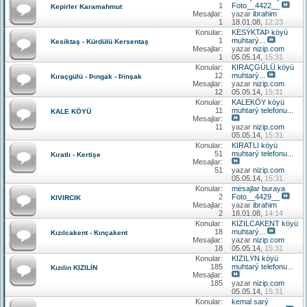
1
Foto__4422__
Kepirler Karamahmut
Mesajlar:
yazar
ibrahim
1
18.01.08,
12:23
Konular:
KESÝKTAÞ köyü
1
muhtarý...
Kesiktaş - Kürdülü Kersentaş
Mesajlar:
yazar
nizip.com
1
05.05.14,
15:31
Konular:
KIRAÇGÜLÜ köyü
12
muhtarý...
Kıraçgülü - Þıngak - Þinşak
Mesajlar:
yazar
nizip.com
12
05.05.14,
15:31
Konular:
KALEKÖY köyü
11
muhtarý telefonu...
KALE KÖYÜ
Mesajlar:
11
yazar
nizip.com
05.05.14,
15:31
Konular:
KIRATLI köyü
51
muhtarý telefonu...
Kıratlı - Kertişe
Mesajlar:
51
yazar
nizip.com
05.05.14,
15:31
Konular:
mesajlar buraya
2
Foto__4429__
KIVIRCIK
Mesajlar:
yazar
ibrahim
2
18.01.08,
14:14
Konular:
KIZILCAKENT köyü
18
muhtarý...
Kızılcakent - Kınçakent
Mesajlar:
yazar
nizip.com
18
05.05.14,
15:31
Konular:
KIZILÝN köyü
185
muhtarý telefonu...
Kızılin KIZILİN
Mesajlar:
185
yazar
nizip.com
05.05.14,
15:31
Konular:
kemal sarý