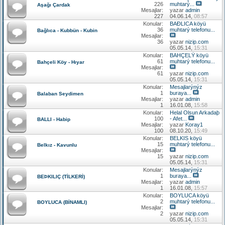
226
muhtarý...
Aşağı Çardak
Mesajlar:
yazar
admin
227
04.06.14,
08:57
Konular:
BAÐLICA köyü
36
muhtarý telefonu...
Bağlıca - Kubbün - Kubin
Mesajlar:
36
yazar
nizip.com
05.05.14,
15:31
Konular:
BAHÇELÝ köyü
61
muhtarý telefonu...
Bahçeli Köy - Hıyar
Mesajlar:
61
yazar
nizip.com
05.05.14,
15:31
Konular:
Mesajlarýnýz
1
buraya...
Balaban Seydimen
Mesajlar:
yazar
admin
1
16.01.08,
15:58
Konular:
Helal Olsun Arkadaþ
100
- Afet...
BALLI - Habip
Mesajlar:
yazar
Koray1
100
08.10.20,
15:49
Konular:
BELKIS köyü
15
muhtarý telefonu...
Belkız - Kavunlu
Mesajlar:
15
yazar
nizip.com
05.05.14,
15:31
Konular:
Mesajlarýnýz
1
buraya...
BEÞKILIÇ (TİLKERİ)
Mesajlar:
yazar
admin
1
16.01.08,
15:57
Konular:
BOYLUCA köyü
2
muhtarý telefonu...
BOYLUCA (BİNAMLI)
Mesajlar:
2
yazar
nizip.com
05.05.14,
15:31