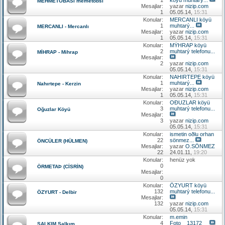
MEHMETOBASI memetobsı
Mesajlar:
yazar
nizip.com
1
05.05.14,
15:31
Konular:
MERCANLI köyü
1
muhtarý...
MERCANLI - Mercanlı
Mesajlar:
yazar
nizip.com
1
05.05.14,
15:31
Konular:
MÝHRAP köyü
2
muhtarý telefonu...
MİHRAP - Mihrap
Mesajlar:
2
yazar
nizip.com
05.05.14,
15:31
Konular:
NAHIRTEPE köyü
1
muhtarý...
Nahırtepe - Kerzin
Mesajlar:
yazar
nizip.com
1
05.05.14,
15:31
Konular:
OÐUZLAR köyü
3
muhtarý telefonu...
Oğuzlar Köyü
Mesajlar:
3
yazar
nizip.com
05.05.14,
15:31
Konular:
ismetin oðlu orhan
22
sönmez...
ÖNCÜLER (HÜLMEN)
Mesajlar:
yazar
O.SÖNMEZ
22
24.01.11,
19:20
Konular:
henüz yok
0
ÖRMETAÞ (CİSRİN)
Mesajlar:
0
Konular:
ÖZYURT köyü
132
muhtarý telefonu...
ÖZYURT - Delbir
Mesajlar:
132
yazar
nizip.com
05.05.14,
15:31
Konular:
m.emin
4
Foto__13172__
SALKIM Salkım