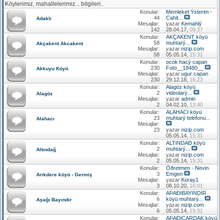
Köylerimiz, mahallelerimiz... bilgileri..
Konular:
Memleket Ýsterim -
44
Cahit...
Adaklı
Mesajlar:
yazar
Kemahlý
142
28.04.17,
09:37
Konular:
AKÇAKENT köyü
58
muhtarý...
Akçakent Akcakent
Mesajlar:
yazar
nizip.com
58
05.05.14,
15:31
Konular:
ocok hacý capan
230
Foto__18480__
Akkuyu Köyü
Mesajlar:
yazar
ugur capan
230
29.12.18,
16:23
Konular:
Alagöz köyü
2
videolarý...
Alagöz
Mesajlar:
yazar
admin
2
04.02.10,
13:40
Konular:
ALAHACI köyü
23
muhtarý telefonu...
Alahacı
Mesajlar:
23
yazar
nizip.com
05.05.14,
15:31
Konular:
ALTINDAÐ köyü
2
muhtarý...
Altındağ
Mesajlar:
yazar
nizip.com
2
05.05.14,
15:31
Konular:
Öðretmen - Nevin
3
Emgen
Arıkdere köyü - Germiş
Mesajlar:
yazar
Koray1
3
08.10.20,
16:01
Konular:
AÞAÐIBAYINDIR
6
köyü muhtarý...
Aşağı Bayındır
Mesajlar:
yazar
nizip.com
6
05.05.14,
15:31
Konular:
AÞAÐIÇARDAK köyü