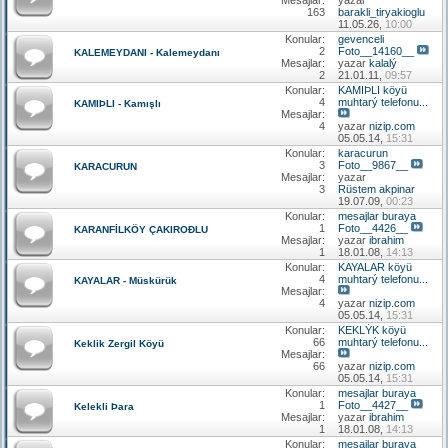
163
barakli_tiryakioglu
11.05.26,
10:00
Konular:
gevenceli
2
Foto__14160__
KALEMEYDANI - Kalemeydanı
Mesajlar:
yazar
kalalý
2
21.01.11,
09:57
Konular:
KAMIÞLI köyü
4
muhtarý telefonu...
KAMIÞLI - Kamışlı
Mesajlar:
4
yazar
nizip.com
05.05.14,
15:31
Konular:
karacurun
3
Foto__9867__
KARACURUN
Mesajlar:
yazar
3
Rüstem akpinar
19.07.09,
00:23
Konular:
mesajlar buraya
1
Foto__4426__
KARANFİLKÖY ÇAKIROÐLU
Mesajlar:
yazar
ibrahim
1
18.01.08,
14:13
Konular:
KAYALAR köyü
4
muhtarý telefonu...
KAYALAR - Müskürük
Mesajlar:
4
yazar
nizip.com
05.05.14,
15:31
Konular:
KEKLÝK köyü
66
muhtarý telefonu...
Keklik Zergil Köyü
Mesajlar:
66
yazar
nizip.com
05.05.14,
15:31
Konular:
mesajlar buraya
1
Foto__4427__
Kelekli Þara
Mesajlar:
yazar
ibrahim
1
18.01.08,
14:13
Konular:
mesajlar buraya