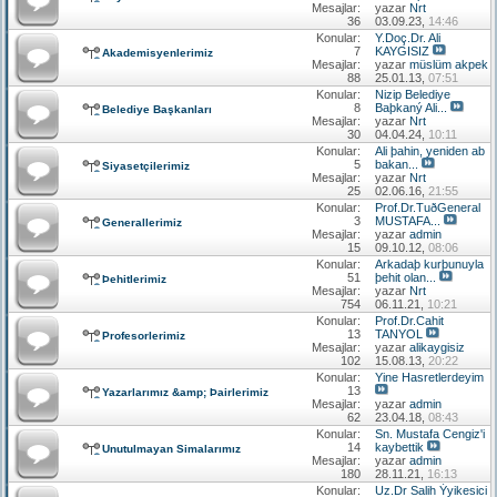
Mesajlar:
yazar
Nrt
36
03.09.23,
14:46
Konular:
Y.Doç.Dr. Ali
7
KAYGISIZ
Akademisyenlerimiz
Mesajlar:
yazar
müslüm akpek
88
25.01.13,
07:51
Konular:
Nizip Belediye
8
Baþkaný Ali...
Belediye Başkanları
Mesajlar:
yazar
Nrt
30
04.04.24,
10:11
Konular:
Ali þahin, yeniden ab
5
bakan...
Siyasetçilerimiz
Mesajlar:
yazar
Nrt
25
02.06.16,
21:55
Konular:
Prof.Dr.TuðGeneral
3
MUSTAFA...
Generallerimiz
Mesajlar:
yazar
admin
15
09.10.12,
08:06
Konular:
Arkadaþ kurþunuyla
51
þehit olan...
Þehitlerimiz
Mesajlar:
yazar
Nrt
754
06.11.21,
10:21
Konular:
Prof.Dr.Cahit
13
TANYOL
Profesorlerimiz
Mesajlar:
yazar
alikaygisiz
102
15.08.13,
20:22
Konular:
Yine Hasretlerdeyim
13
Yazarlarımız &amp; Þairlerimiz
Mesajlar:
yazar
admin
62
23.04.18,
08:43
Konular:
Sn. Mustafa Cengiz'i
14
kaybettik
Unutulmayan Simalarımız
Mesajlar:
yazar
admin
180
28.11.21,
16:13
Konular:
Uz.Dr Salih Ýyikesici