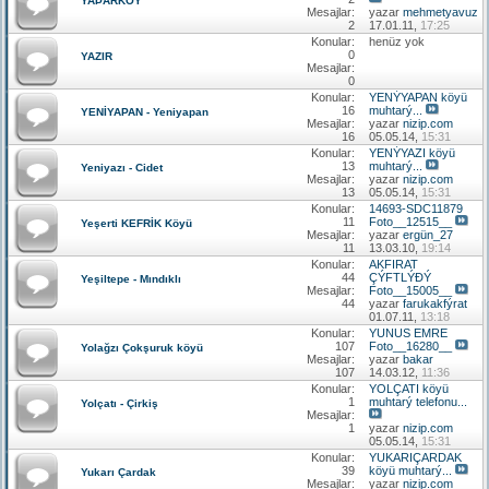
YAÞARKÖY
Mesajlar:
yazar
mehmetyavuz
2
17.01.11,
17:25
Konular:
henüz yok
0
YAZIR
Mesajlar:
0
Konular:
YENÝYAPAN köyü
16
muhtarý...
YENİYAPAN - Yeniyapan
Mesajlar:
yazar
nizip.com
16
05.05.14,
15:31
Konular:
YENÝYAZI köyü
13
muhtarý...
Yeniyazı - Cidet
Mesajlar:
yazar
nizip.com
13
05.05.14,
15:31
Konular:
14693-SDC11879
11
Foto__12515__
Yeşerti KEFRİK Köyü
Mesajlar:
yazar
ergün_27
11
13.03.10,
19:14
Konular:
AKFIRAT
44
ÇÝFTLÝÐÝ
Yeşiltepe - Mındıklı
Mesajlar:
Foto__15005__
44
yazar
farukakfýrat
01.07.11,
13:18
Konular:
YUNUS EMRE
107
Foto__16280__
Yolağzı Çokşuruk köyü
Mesajlar:
yazar
bakar
107
14.03.12,
11:36
Konular:
YOLÇATI köyü
1
muhtarý telefonu...
Yolçatı - Çirkiş
Mesajlar:
1
yazar
nizip.com
05.05.14,
15:31
Konular:
YUKARIÇARDAK
39
köyü muhtarý...
Yukarı Çardak
Mesajlar:
yazar
nizip.com