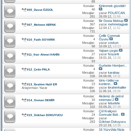
88
Konular:
Kirlenmek güzeldir!
40
005_Davut ÖZGÜL
Mesajlar:
yazar
POLATCAN
281
26.09.12,
11:56
Konular:
Bir Dosta Mektup
367
yazar
mehmetagpak
007_Mehmet AÐPAK
Mesajlar:
12.04.17,
11:52
731
Konular:
Çellik Çommak
4
Oyunu
010_Fatih SOYARIK
Mesajlar:
yazar
coskun
58
10.09.12,
13:13
Konular:
Yaþam çizgisi
27
yazar
fsoyarik
011_Þair Ahmet ÞAHİN
Mesajlar:
19.01.16,
13:26
93
Konular:
Gurbette Hemþeri...
4
012_Çetin PALA
Mesajlar:
yazar
karabay
106
04.08.09,
19:11
Konular:
Idris-i bitlisi ve
23
kürtlerin...
013_İbrahim Halil ER
Mesajlar:
yazar
ibrahimhaliler
Araştırmacı Yazar
106
11.06.14,
19:34
Konular:
Akdeniz de petrol
16
sinemasi 2
014_Osman DEMİR
Mesajlar:
yazar
felsefefe
102
03.09.20,
07:36
Konular:
Çöl Kraliçesi
24
Gertrude Bell...
015_Gökhan DOKUYUCU
Mesajlar:
yazar
283
Gökhan Dokuyucu
23.12.19,
13:36
Konular:
16.Yüzyýlda Nizip