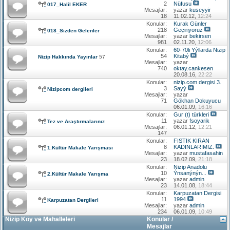
2
Nüfusu
017_Halil EKER
Mesajlar:
yazar
kuseyyir
18
11.02.12,
12:24
Konular:
Kurak Günler
218
Geçiriyoruz
018_Sizden Gelenler
Mesajlar:
yazar
bekirsen
981
02.11.20,
12:06
Konular:
60-70li Yýllarda Nizip
54
Kitabý
Nizip Hakkında Yayınlar
57
Mesajlar:
yazar
740
oktay.cankesen
20.08.16,
22:22
Konular:
nizip.com dergisi 3.
3
Sayý
Nizipcom dergileri
Mesajlar:
yazar
71
Gökhan Dokuyucu
06.01.09,
16:16
Konular:
Gur (t) türkleri
11
yazar
fsoyarik
Tez ve Araştırmalarınız
Mesajlar:
06.01.12,
12:21
147
Konular:
FISTIK KIRAN
8
KADINLARIMIZ.
1.Kültür Makale Yarışması
Mesajlar:
yazar
mustafasahin
23
18.02.09,
21:18
Konular:
Nizip Anadolu
10
Ýnsanýnýn...
2.Kültür Makale Yarışma
Mesajlar:
yazar
admin
23
14.01.08,
18:44
Konular:
Karpuzatan Dergisi
11
1994
Karpuzatan Dergileri
Mesajlar:
yazar
admin
234
06.01.09,
10:49
Nizip Köy ve Mahalleleri
Konular /
Mesajlar