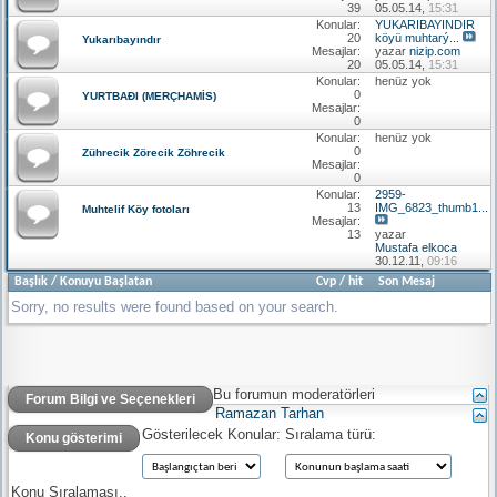
39
05.05.14,
15:31
Konular:
YUKARIBAYINDIR
20
köyü muhtarý...
Yukarıbayındır
Mesajlar:
yazar
nizip.com
20
05.05.14,
15:31
Konular:
henüz yok
0
YURTBAÐI (MERÇHAMİS)
Mesajlar:
0
Konular:
henüz yok
0
Zührecik Zörecik Zöhrecik
Mesajlar:
0
Konular:
2959-
13
IMG_6823_thumb1...
Muhtelif Köy fotoları
Mesajlar:
13
yazar
Mustafa elkoca
30.12.11,
09:16
Başlık
/
Konuyu Başlatan
Cvp
/
hit
Son Mesaj
Sorry, no results were found based on your search.
Bu forumun moderatörleri
Forum Bilgi ve Seçenekleri
Ramazan Tarhan
Gösterilecek Konular:
Sıralama türü:
Konu gösterimi
Konu Sıralaması..