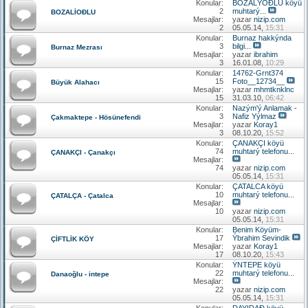
Konular:
BOZALÝOÐLU köyü
2
muhtarý...
BOZALİOÐLU
Mesajlar:
yazar
nizip.com
2
05.05.14,
15:31
Konular:
Burnaz hakkýnda
3
bilgi...
Burnaz Mezrası
Mesajlar:
yazar
ibrahim
3
16.01.08,
10:29
Konular:
14762-Grnt374
15
Foto__12734__
Büyük Alahacı
Mesajlar:
yazar
mhmtknklnc
15
31.03.10,
06:42
Konular:
Nazým'ý Anlamak -
3
Nafiz Yýlmaz
Çakmaktepe - Hösünefendi
Mesajlar:
yazar
Koray1
3
08.10.20,
15:52
Konular:
ÇANAKÇI köyü
74
muhtarý telefonu...
ÇANAKÇI - Çanakçı
Mesajlar:
74
yazar
nizip.com
05.05.14,
15:31
Konular:
ÇATALCA köyü
10
muhtarý telefonu...
ÇATALÇA - Çatalca
Mesajlar:
10
yazar
nizip.com
05.05.14,
15:31
Konular:
Benim Köyüm-
17
Ýbrahim Sevindik
ÇİFTLİK KÖY
Mesajlar:
yazar
Koray1
17
08.10.20,
15:43
Konular:
ÝNTEPE köyü
22
muhtarý telefonu...
Danaoğlu - intepe
Mesajlar:
22
yazar
nizip.com
05.05.14,
15:31
Konular:
DAYIDAÐ köyü