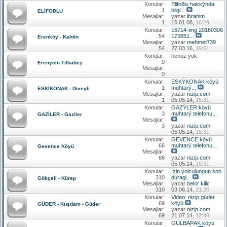
Konular:
Elifoðlu hakkýnda
1
bilgi...
ELİFOÐLU
Mesajlar:
yazar
ibrahim
1
16.01.08,
16:29
Konular:
16714-img 20160306
54
173851...
Erenköy - Kahtin
Mesajlar:
yazar
mehmet739
54
27.03.16,
19:51
Konular:
henüz yok
0
Erenyolu Tilhabeş
Mesajlar:
0
Konular:
ESKÝKONAK köyü
1
muhtarý...
ESKİKONAK - Diveyli
Mesajlar:
yazar
nizip.com
1
05.05.14,
15:31
Konular:
GAZÝLER köyü
3
muhtarý telefonu...
GAZİLER - Gaziler
Mesajlar:
3
yazar
nizip.com
05.05.14,
15:31
Konular:
GEVENCE köyü
66
muhtarý telefonu...
Gevence Köyü
Mesajlar:
66
yazar
nizip.com
05.05.14,
15:31
Konular:
Izin yolculungun son
310
duragi...
Gökçeli - Kürep
Mesajlar:
yazar
bekir kilic
310
03.06.14,
21:20
Konular:
Video: nizip güder
69
köyü
GÜDER - Kuşdam - Güder
Mesajlar:
yazar
nizip.com
69
21.07.14,
12:48
Konular:
GÜLBAÞAK köyü