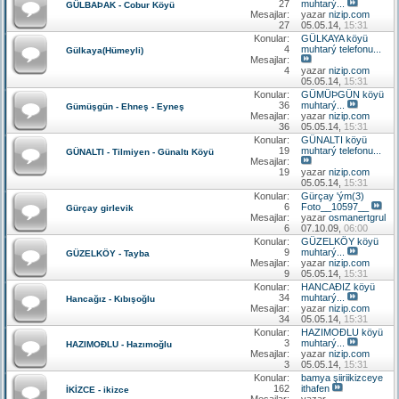
27
muhtarý...
GÜLBAÞAK - Cobur Köyü
Mesajlar:
yazar
nizip.com
27
05.05.14,
15:31
Konular:
GÜLKAYA köyü
4
muhtarý telefonu...
Gülkaya(Hümeyli)
Mesajlar:
4
yazar
nizip.com
05.05.14,
15:31
Konular:
GÜMÜÞGÜN köyü
36
muhtarý...
Gümüşgün - Ehneş - Eyneş
Mesajlar:
yazar
nizip.com
36
05.05.14,
15:31
Konular:
GÜNALTI köyü
19
muhtarý telefonu...
GÜNALTI - Tilmiyen - Günaltı Köyü
Mesajlar:
19
yazar
nizip.com
05.05.14,
15:31
Konular:
Gürçay 'ým(3)
6
Foto__10597__
Gürçay girlevik
Mesajlar:
yazar
osmanertgrul
6
07.10.09,
06:00
Konular:
GÜZELKÖY köyü
9
muhtarý...
GÜZELKÖY - Tayba
Mesajlar:
yazar
nizip.com
9
05.05.14,
15:31
Konular:
HANCAÐIZ köyü
34
muhtarý...
Hancağız - Kıbışoğlu
Mesajlar:
yazar
nizip.com
34
05.05.14,
15:31
Konular:
HAZIMOÐLU köyü
3
muhtarý...
HAZIMOÐLU - Hazımoğlu
Mesajlar:
yazar
nizip.com
3
05.05.14,
15:31
Konular:
bamya şiiriikizceye
162
ithafen
İKİZCE - ikizce
Mesajlar:
yazar