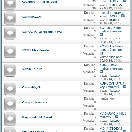
99
Foto__16612__
Kocatepe - Tılfar beldesi
Mesajlar:
yazar
kemal_27
99
27.06.12,
19:50
Konular:
mesajlar buraya
1
Foto__4430__
KORKMAZLAR
Mesajlar:
yazar
ibrahim
1
18.01.08,
14:14
Konular:
KORUCAK köyü
3
muhtarý telefonu...
KORUCAK - Zerdegüm köyü
Mesajlar:
3
yazar
nizip.com
05.05.14,
15:31
Konular:
KÖSELER köyü
3
muhtarý telefonu...
KÖSELER - Köseler
Mesajlar:
3
yazar
nizip.com
05.05.14,
15:31
Konular:
KUMLA köyü
1
muhtarý telefonu...
Kumla - Kirkiz
Mesajlar:
1
yazar
nizip.com
05.05.14,
15:31
Konular:
KURUCAHÜYÜK
1
köyü muhtarý...
Kurucahöyük
Mesajlar:
yazar
nizip.com
1
05.05.14,
15:31
Konular:
henüz yok
0
Kuruyazı Hasanız
Mesajlar:
0
Konular:
MAÐARACIK köyü
3
muhtarý...
Mağaracık - Mağarcık
Mesajlar:
yazar
nizip.com
3
05.05.14,
15:31
Konular:
MEHMETOBASI
1
köyü muhtarý...