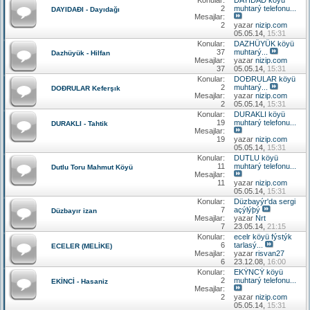
2
muhtarý telefonu...
DAYIDAÐI - Dayıdağı
Mesajlar:
2
yazar
nizip.com
05.05.14,
15:31
Konular:
DAZHÜYÜK köyü
37
muhtarý...
Dazhüyük - Hilfan
Mesajlar:
yazar
nizip.com
37
05.05.14,
15:31
Konular:
DOÐRULAR köyü
2
muhtarý...
DOÐRULAR Keferşık
Mesajlar:
yazar
nizip.com
2
05.05.14,
15:31
Konular:
DURAKLI köyü
19
muhtarý telefonu...
DURAKLI - Tahtik
Mesajlar:
19
yazar
nizip.com
05.05.14,
15:31
Konular:
DUTLU köyü
11
muhtarý telefonu...
Dutlu Toru Mahmut Köyü
Mesajlar:
11
yazar
nizip.com
05.05.14,
15:31
Konular:
Düzbayýr'da sergi
7
açýlýþý
Düzbayır izan
Mesajlar:
yazar
Nrt
7
23.05.14,
21:15
Konular:
ecelr köyü fýstýk
6
tarlasý...
ECELER (MELİKE)
Mesajlar:
yazar
risvan27
6
23.12.08,
16:00
Konular:
EKÝNCÝ köyü
2
muhtarý telefonu...
EKİNCİ - Hasaniz
Mesajlar:
2
yazar
nizip.com
05.05.14,
15:31