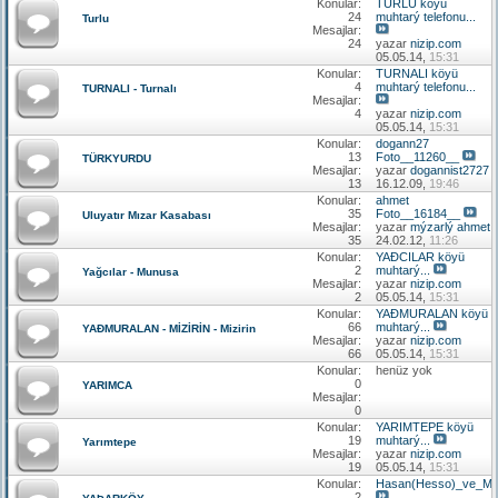
Konular:
TURLU köyü
24
muhtarý telefonu...
Turlu
Mesajlar:
24
yazar
nizip.com
05.05.14,
15:31
Konular:
TURNALI köyü
4
muhtarý telefonu...
TURNALI - Turnalı
Mesajlar:
4
yazar
nizip.com
05.05.14,
15:31
Konular:
dogann27
13
Foto__11260__
TÜRKYURDU
Mesajlar:
yazar
dogannist2727
13
16.12.09,
19:46
Konular:
ahmet
35
Foto__16184__
Uluyatır Mızar Kasabası
Mesajlar:
yazar
mýzarlý ahmet
35
24.02.12,
11:26
Konular:
YAÐCILAR köyü
2
muhtarý...
Yağcılar - Munusa
Mesajlar:
yazar
nizip.com
2
05.05.14,
15:31
Konular:
YAÐMURALAN köyü
66
muhtarý...
YAÐMURALAN - MİZİRİN - Mizirin
Mesajlar:
yazar
nizip.com
66
05.05.14,
15:31
Konular:
henüz yok
0
YARIMCA
Mesajlar:
0
Konular:
YARIMTEPE köyü
19
muhtarý...
Yarımtepe
Mesajlar:
yazar
nizip.com
19
05.05.14,
15:31
Konular:
Hasan(Hesso)_ve_Me
2