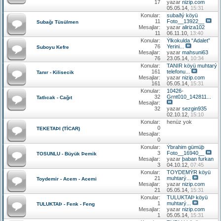
17
yazar
nizip.com
05.05.14,
15:31
Konular:
subaðý köyü
11
Foto__13922__
Subağı Tüsülmen
Mesajlar:
yazar
aliriza102
11
06.11.10,
13:40
Konular:
Ýlkokulda “Adalet”
76
Yerini...
Suboyu Kefre
Mesajlar:
yazar
mahsuni63
76
23.05.14,
10:34
Konular:
TANIR köyü muhtarý
161
telefonu...
Tanır - Kilisecik
Mesajlar:
yazar
nizip.com
161
05.05.14,
15:31
Konular:
10426-
32
Grnt010_142811...
Tatlıcak - Cağıt
Mesajlar:
32
yazar
sezgin935
02.10.12,
15:10
Konular:
henüz yok
0
TEKETAÞI (TİCAR)
Mesajlar:
0
Konular:
Ýbrahim gümüþ
3
Foto__16940__
TOSUNLU - Büyük Þemik
Mesajlar:
yazar
þaban furkan
3
04.10.12,
07:45
Konular:
TOYDEMÝR köyü
21
muhtarý...
Toydemir - Acem - Acemi
Mesajlar:
yazar
nizip.com
21
05.05.14,
15:31
Konular:
TULUKTAÞ köyü
1
muhtarý...
TULUKTAÞ - Fenk - Feng
Mesajlar:
yazar
nizip.com
1
05.05.14,
15:31