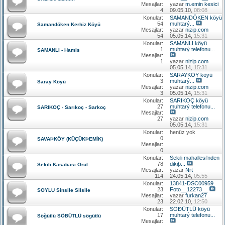
Mesajlar:
yazar
m.emin kesici
4
09.05.10,
08:08
Konular:
SAMANDÖKEN köyü
54
muhtarý...
Samandöken Kerhiz Köyü
Mesajlar:
yazar
nizip.com
54
05.05.14,
15:31
Konular:
SAMANLI köyü
1
muhtarý telefonu...
SAMANLI - Hamis
Mesajlar:
1
yazar
nizip.com
05.05.14,
15:31
Konular:
SARAYKÖY köyü
3
muhtarý...
Saray Köyü
Mesajlar:
yazar
nizip.com
3
05.05.14,
15:31
Konular:
SARIKOÇ köyü
27
muhtarý telefonu...
SARIKOÇ - Sarıkoç - Sarkoç
Mesajlar:
27
yazar
nizip.com
05.05.14,
15:31
Konular:
henüz yok
0
SAVAÞKÖY (KÜÇÜKÞEMİK)
Mesajlar:
0
Konular:
Sekili mahallesi'nden
78
dikiþ...
Sekili Kasabası Orul
Mesajlar:
yazar
Nrt
114
24.05.14,
05:55
Konular:
13841-DSC00959
23
Foto__12273__
SOYLU Sinsile Silsile
Mesajlar:
yazar
furkan27
23
22.02.10,
12:50
Konular:
SÖÐÜTLÜ köyü
17
muhtarý telefonu...
Söğütlü SÖÐÜTLÜ sögütlü
Mesajlar: