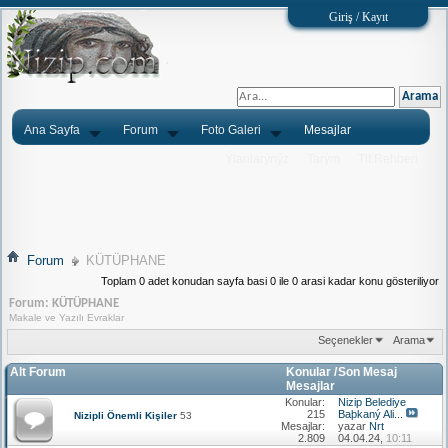
Giriş / Kayıt
Ana Sayfa
Forum
Foto Galeri
Mesajlar
Ýlanlarýnýz
Tarým
Tlf.Rehberi
Forum
KÜTÜPHANE
Toplam 0 adet konudan sayfa basi 0 ile 0 arasi kadar konu gösteriliyor
Forum:
KÜTÜPHANE
Makale ve Yazılı Evraklar
Seçenekler
Arama
Alt Forum
Konular /
Son Mesaj
Mesajlar
Konular:
Nizip Belediye
215
Baþkaný Ali...
Nizipli Önemli Kişiler
53
Mesajlar:
yazar
Nrt
2.809
04.04.24,
10:11