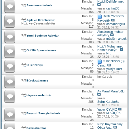
Konular:
Nizipli Deli Mehmet
10
Sanatseverlerimiz
Mesajlar:
yazar
cankut88
156
29.04.19,
00:25
Konular:
Dertli Ýbrahim'i
5
Aşık ve Ozanlarımız
Kaybettik
Mesajlar:
Nizip ve Çevresindekiler
yazar
osmanertgrul
117
21.05.11,
09:32
Konular:
Akçakentin muhtar
7
adaylarý
Yerel Seçimde Adaylar
Mesajlar:
yazar
müslüm akpek
103
26.03.09,
07:23
Konular:
Nizip'li Muhammed
5
Hamza Bakýr...
Ödüllü Sporcularımız
Mesajlar:
yazar
Nrt
35
22.08.21,
15:50
Konular:
O bir Nizipl'li (3)
3
O Bir Nizipli
Cem...
Mesajlar:
yazar
yalnýz kurt
86
28.05.13,
19:02
Konular:
henüz yok
0
Bürokratlarımız
Mesajlar:
0
Konular:
Av.Maruf Marufoðlu
5
Hayırseverlerimiz
Mesajlar:
yazar
205
Selim Karaboða
21.10.18,
20:06
Konular:
Yaþar ÇÝLKIZ
7
yazar
M.KÜÇÜK
Başarılı Sanayicilerimiz
Mesajlar:
22.07.11,
08:29
38
Konular:
Nizip Kaymakamý
12
Oðuz Alp...
Kaymakamlar