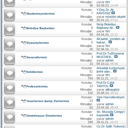
Mesajlar:
yazar
Nrt
36
03.09.23,
14:46
Konular:
Y.Doç.Dr. Ali
7
KAYGISIZ
Akademisyenlerimiz
Mesajlar:
yazar
müslüm akpek
88
25.01.13,
07:51
Konular:
Nizip Belediye
8
Baþkaný Ali...
Belediye Başkanları
Mesajlar:
yazar
Nrt
30
04.04.24,
10:11
Konular:
Ali þahin, yeniden ab
5
bakan...
Siyasetçilerimiz
Mesajlar:
yazar
Nrt
25
02.06.16,
21:55
Konular:
Prof.Dr.TuðGeneral
3
MUSTAFA...
Generallerimiz
Mesajlar:
yazar
admin
15
09.10.12,
08:06
Konular:
Arkadaþ kurþunuyla
51
þehit olan...
Þehitlerimiz
Mesajlar:
yazar
Nrt
754
06.11.21,
10:21
Konular:
Prof.Dr.Cahit
13
TANYOL
Profesorlerimiz
Mesajlar:
yazar
alikaygisiz
102
15.08.13,
20:22
Konular:
Yine Hasretlerdeyim
13
Yazarlarımız &amp; Þairlerimiz
Mesajlar:
yazar
admin
62
23.04.18,
08:43
Konular:
Sn. Mustafa Cengiz'i
14
kaybettik
Unutulmayan Simalarımız
Mesajlar:
yazar
admin
180
28.11.21,
16:13
Konular:
Uz.Dr Salih Ýyikesici