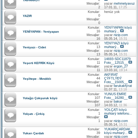
YAÞARKÖY
Mesajlar:
yazar
mehmetyavuz
2
17.01.11,
17:25
Konular:
henüz yok
0
YAZIR
Mesajlar:
0
Konular:
YENÝYAPAN köyü
16
muhtarý...
YENİYAPAN - Yeniyapan
Mesajlar:
yazar
nizip.com
16
05.05.14,
15:31
Konular:
YENÝYAZI köyü
13
muhtarý...
Yeniyazı - Cidet
Mesajlar:
yazar
nizip.com
13
05.05.14,
15:31
Konular:
14693-SDC11879
11
Foto__12515__
Yeşerti KEFRİK Köyü
Mesajlar:
yazar
ergün_27
11
13.03.10,
19:14
Konular:
AKFIRAT
44
ÇÝFTLÝÐÝ
Yeşiltepe - Mındıklı
Mesajlar:
Foto__15005__
44
yazar
farukakfýrat
01.07.11,
13:18
Konular:
YUNUS EMRE
107
Foto__16280__
Yolağzı Çokşuruk köyü
Mesajlar:
yazar
bakar
107
14.03.12,
11:36
Konular:
YOLÇATI köyü
1
muhtarý telefonu...
Yolçatı - Çirkiş
Mesajlar:
1
yazar
nizip.com
05.05.14,
15:31
Konular:
YUKARIÇARDAK
39
köyü muhtarý...
Yukarı Çardak
Mesajlar:
yazar
nizip.com