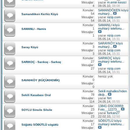
Mesajlar:
yazar
m.emin kesici
4
09.05.10,
08:08
Konular:
SAMANDÖKEN köyü
54
muhtarý...
Samandöken Kerhiz Köyü
Mesajlar:
yazar
nizip.com
54
05.05.14,
15:31
Konular:
SAMANLI köyü
1
muhtarý telefonu...
SAMANLI - Hamis
Mesajlar:
1
yazar
nizip.com
05.05.14,
15:31
Konular:
SARAYKÖY köyü
3
muhtarý...
Saray Köyü
Mesajlar:
yazar
nizip.com
3
05.05.14,
15:31
Konular:
SARIKOÇ köyü
27
muhtarý telefonu...
SARIKOÇ - Sarıkoç - Sarkoç
Mesajlar:
27
yazar
nizip.com
05.05.14,
15:31
Konular:
henüz yok
0
SAVAÞKÖY (KÜÇÜKÞEMİK)
Mesajlar:
0
Konular:
Sekili mahallesi'nden
78
dikiþ...
Sekili Kasabası Orul
Mesajlar:
yazar
Nrt
114
24.05.14,
05:55
Konular:
13841-DSC00959
23
Foto__12273__
SOYLU Sinsile Silsile
Mesajlar:
yazar
furkan27
23
22.02.10,
12:50
Konular:
SÖÐÜTLÜ köyü
17
muhtarý telefonu...
Söğütlü SÖÐÜTLÜ sögütlü
Mesajlar: