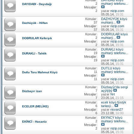
2
muhtarý telefonu...
DAYIDAÐI - Dayıdağı
Mesajlar:
2
yazar
nizip.com
05.05.14,
15:31
Konular:
DAZHÜYÜK köyü
37
muhtarý...
Dazhüyük - Hilfan
Mesajlar:
yazar
nizip.com
37
05.05.14,
15:31
Konular:
DOÐRULAR köyü
2
muhtarý...
DOÐRULAR Keferşık
Mesajlar:
yazar
nizip.com
2
05.05.14,
15:31
Konular:
DURAKLI köyü
19
muhtarý telefonu...
DURAKLI - Tahtik
Mesajlar:
19
yazar
nizip.com
05.05.14,
15:31
Konular:
DUTLU köyü
11
muhtarý telefonu...
Dutlu Toru Mahmut Köyü
Mesajlar:
11
yazar
nizip.com
05.05.14,
15:31
Konular:
Düzbayýr'da sergi
7
açýlýþý
Düzbayır izan
Mesajlar:
yazar
Nrt
7
23.05.14,
21:15
Konular:
ecelr köyü fýstýk
6
tarlasý...
ECELER (MELİKE)
Mesajlar:
yazar
risvan27
6
23.12.08,
16:00
Konular:
EKÝNCÝ köyü
2
muhtarý telefonu...
EKİNCİ - Hasaniz
Mesajlar:
2
yazar
nizip.com
05.05.14,
15:31