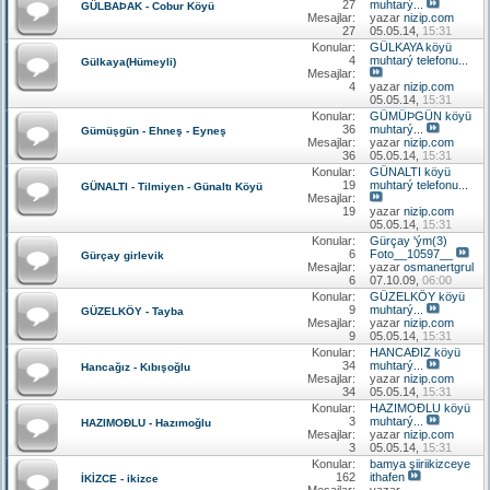
27
muhtarý...
GÜLBAÞAK - Cobur Köyü
Mesajlar:
yazar
nizip.com
27
05.05.14,
15:31
Konular:
GÜLKAYA köyü
4
muhtarý telefonu...
Gülkaya(Hümeyli)
Mesajlar:
4
yazar
nizip.com
05.05.14,
15:31
Konular:
GÜMÜÞGÜN köyü
36
muhtarý...
Gümüşgün - Ehneş - Eyneş
Mesajlar:
yazar
nizip.com
36
05.05.14,
15:31
Konular:
GÜNALTI köyü
19
muhtarý telefonu...
GÜNALTI - Tilmiyen - Günaltı Köyü
Mesajlar:
19
yazar
nizip.com
05.05.14,
15:31
Konular:
Gürçay 'ým(3)
6
Foto__10597__
Gürçay girlevik
Mesajlar:
yazar
osmanertgrul
6
07.10.09,
06:00
Konular:
GÜZELKÖY köyü
9
muhtarý...
GÜZELKÖY - Tayba
Mesajlar:
yazar
nizip.com
9
05.05.14,
15:31
Konular:
HANCAÐIZ köyü
34
muhtarý...
Hancağız - Kıbışoğlu
Mesajlar:
yazar
nizip.com
34
05.05.14,
15:31
Konular:
HAZIMOÐLU köyü
3
muhtarý...
HAZIMOÐLU - Hazımoğlu
Mesajlar:
yazar
nizip.com
3
05.05.14,
15:31
Konular:
bamya şiiriikizceye
162
ithafen
İKİZCE - ikizce
Mesajlar:
yazar