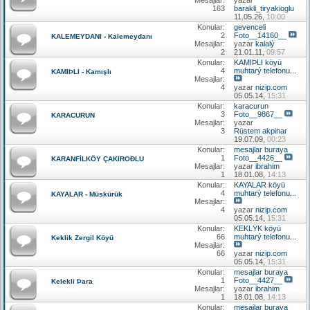
163
barakli_tiryakioglu
11.05.26,
10:00
Konular:
gevenceli
2
Foto__14160__
KALEMEYDANI - Kalemeydanı
Mesajlar:
yazar
kalalý
2
21.01.11,
09:57
Konular:
KAMIÞLI köyü
4
muhtarý telefonu...
KAMIÞLI - Kamışlı
Mesajlar:
4
yazar
nizip.com
05.05.14,
15:31
Konular:
karacurun
3
Foto__9867__
KARACURUN
Mesajlar:
yazar
3
Rüstem akpinar
19.07.09,
00:23
Konular:
mesajlar buraya
1
Foto__4426__
KARANFİLKÖY ÇAKIROÐLU
Mesajlar:
yazar
ibrahim
1
18.01.08,
14:13
Konular:
KAYALAR köyü
4
muhtarý telefonu...
KAYALAR - Müskürük
Mesajlar:
4
yazar
nizip.com
05.05.14,
15:31
Konular:
KEKLÝK köyü
66
muhtarý telefonu...
Keklik Zergil Köyü
Mesajlar:
66
yazar
nizip.com
05.05.14,
15:31
Konular:
mesajlar buraya
1
Foto__4427__
Kelekli Þara
Mesajlar:
yazar
ibrahim
1
18.01.08,
14:13
Konular:
mesajlar buraya