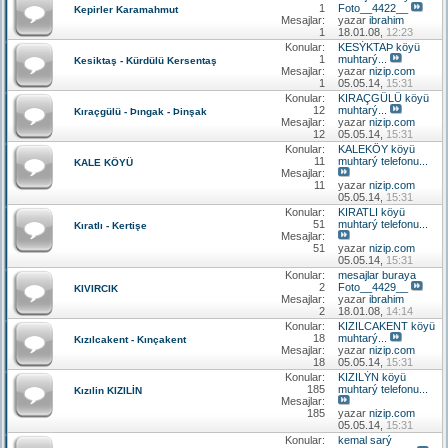
1
Foto__4422__
Kepirler Karamahmut
Mesajlar:
yazar
ibrahim
1
18.01.08,
12:23
Konular:
KESÝKTAÞ köyü
1
muhtarý...
Kesiktaş - Kürdülü Kersentaş
Mesajlar:
yazar
nizip.com
1
05.05.14,
15:31
Konular:
KIRAÇGÜLÜ köyü
12
muhtarý...
Kıraçgülü - Þıngak - Þinşak
Mesajlar:
yazar
nizip.com
12
05.05.14,
15:31
Konular:
KALEKÖY köyü
11
muhtarý telefonu...
KALE KÖYÜ
Mesajlar:
11
yazar
nizip.com
05.05.14,
15:31
Konular:
KIRATLI köyü
51
muhtarý telefonu...
Kıratlı - Kertişe
Mesajlar:
51
yazar
nizip.com
05.05.14,
15:31
Konular:
mesajlar buraya
2
Foto__4429__
KIVIRCIK
Mesajlar:
yazar
ibrahim
2
18.01.08,
14:14
Konular:
KIZILCAKENT köyü
18
muhtarý...
Kızılcakent - Kınçakent
Mesajlar:
yazar
nizip.com
18
05.05.14,
15:31
Konular:
KIZILÝN köyü
185
muhtarý telefonu...
Kızılin KIZILİN
Mesajlar:
185
yazar
nizip.com
05.05.14,
15:31
Konular:
kemal sarý