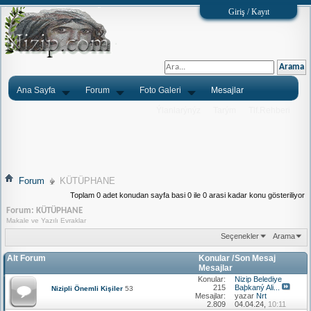
Giriş / Kayıt
Ana Sayfa
Forum
Foto Galeri
Mesajlar
Ýlanlarýnýz
Tarým
Tlf.Rehberi
Forum
KÜTÜPHANE
Toplam 0 adet konudan sayfa basi 0 ile 0 arasi kadar konu gösteriliyor
Forum:
KÜTÜPHANE
Makale ve Yazılı Evraklar
Seçenekler
Arama
Alt Forum
Konular /
Son Mesaj
Mesajlar
Konular:
Nizip Belediye
215
Baþkaný Ali...
Nizipli Önemli Kişiler
53
Mesajlar:
yazar
Nrt
2.809
04.04.24,
10:11