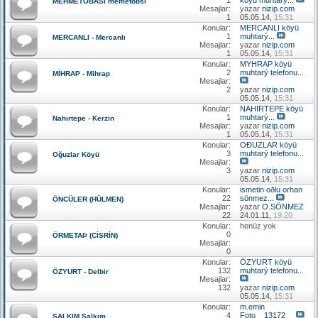
MEHMETOBASI memetobsı
Mesajlar:
yazar
nizip.com
1
05.05.14,
15:31
Konular:
MERCANLI köyü
1
muhtarý...
MERCANLI - Mercanlı
Mesajlar:
yazar
nizip.com
1
05.05.14,
15:31
Konular:
MÝHRAP köyü
2
muhtarý telefonu...
MİHRAP - Mihrap
Mesajlar:
2
yazar
nizip.com
05.05.14,
15:31
Konular:
NAHIRTEPE köyü
1
muhtarý...
Nahırtepe - Kerzin
Mesajlar:
yazar
nizip.com
1
05.05.14,
15:31
Konular:
OÐUZLAR köyü
3
muhtarý telefonu...
Oğuzlar Köyü
Mesajlar:
3
yazar
nizip.com
05.05.14,
15:31
Konular:
ismetin oðlu orhan
22
sönmez...
ÖNCÜLER (HÜLMEN)
Mesajlar:
yazar
O.SÖNMEZ
22
24.01.11,
19:20
Konular:
henüz yok
0
ÖRMETAÞ (CİSRİN)
Mesajlar:
0
Konular:
ÖZYURT köyü
132
muhtarý telefonu...
ÖZYURT - Delbir
Mesajlar:
132
yazar
nizip.com
05.05.14,
15:31
Konular:
m.emin
4
Foto__13172__
SALKIM Salkım