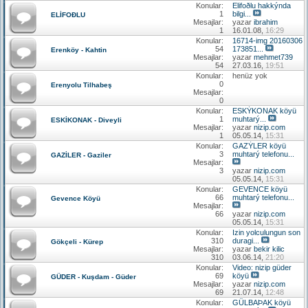
Konular:
Elifoðlu hakkýnda
1
bilgi...
ELİFOÐLU
Mesajlar:
yazar
ibrahim
1
16.01.08,
16:29
Konular:
16714-img 20160306
54
173851...
Erenköy - Kahtin
Mesajlar:
yazar
mehmet739
54
27.03.16,
19:51
Konular:
henüz yok
0
Erenyolu Tilhabeş
Mesajlar:
0
Konular:
ESKÝKONAK köyü
1
muhtarý...
ESKİKONAK - Diveyli
Mesajlar:
yazar
nizip.com
1
05.05.14,
15:31
Konular:
GAZÝLER köyü
3
muhtarý telefonu...
GAZİLER - Gaziler
Mesajlar:
3
yazar
nizip.com
05.05.14,
15:31
Konular:
GEVENCE köyü
66
muhtarý telefonu...
Gevence Köyü
Mesajlar:
66
yazar
nizip.com
05.05.14,
15:31
Konular:
Izin yolculungun son
310
duragi...
Gökçeli - Kürep
Mesajlar:
yazar
bekir kilic
310
03.06.14,
21:20
Konular:
Video: nizip güder
69
köyü
GÜDER - Kuşdam - Güder
Mesajlar:
yazar
nizip.com
69
21.07.14,
12:48
Konular:
GÜLBAÞAK köyü