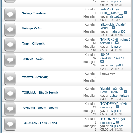
17
yazar
nizip.com
05.05.14,
15:31
Konular:
subaðý köyü
11
Foto__13922__
Subağı Tüsülmen
Mesajlar:
yazar
aliriza102
11
06.11.10,
13:40
Konular:
Ýlkokulda “Adalet”
76
Yerini...
Suboyu Kefre
Mesajlar:
yazar
mahsuni63
76
23.05.14,
10:34
Konular:
TANIR köyü muhtarý
161
telefonu...
Tanır - Kilisecik
Mesajlar:
yazar
nizip.com
161
05.05.14,
15:31
Konular:
10426-
32
Grnt010_142811...
Tatlıcak - Cağıt
Mesajlar:
32
yazar
sezgin935
02.10.12,
15:10
Konular:
henüz yok
0
TEKETAÞI (TİCAR)
Mesajlar:
0
Konular:
Ýbrahim gümüþ
3
Foto__16940__
TOSUNLU - Büyük Þemik
Mesajlar:
yazar
þaban furkan
3
04.10.12,
07:45
Konular:
TOYDEMÝR köyü
21
muhtarý...
Toydemir - Acem - Acemi
Mesajlar:
yazar
nizip.com
21
05.05.14,
15:31
Konular:
TULUKTAÞ köyü
1
muhtarý...
TULUKTAÞ - Fenk - Feng
Mesajlar:
yazar
nizip.com
1
05.05.14,
15:31