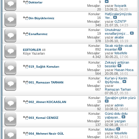
9
Doktorlar
Mesajlar:
yazar
fsoyarik
20
13.09.11,
06:20
Konular:
Hafýzalarýmýzda
16
Yer...
Din Büyüklerimiz
Mesajlar:
yazar
GZNTP
340
21.07.15,
14:23
Konular:
Unutulmaz
19
esnaflarýmýz:...
Esnaflarımız
Mesajlar:
yazar
akabe
378
13.05.10,
15:19
Konular:
Sicak nizibin sicak
892
insanlari
EDİTORLER
48
Mesajlar:
yazar
felsefefe
Köşe Yazarları
4.342
30.05.21,
17:06
Konular:
Zekayý arttýran
53
besinler
019_Sağlık Konuları
Mesajlar:
yazar
Hasan Hoca
564
20.05.08,
16:01
Konular:
Kur'an-ý Kerim
47
Iþýðýnda...
001_Ramazan TARHAN
Mesajlar:
yazar
667
Ramazan Tarhan
07.05.17,
05:33
Konular:
Savaþýn çirkin yüzü
19
002_Ahmet KOCAASLAN
Mesajlar:
yazar
admin
92
10.08.12,
08:04
Konular:
Günü dolu dolu
31
yaþayan...
003_Kemal CENGİZ
Mesajlar:
yazar
yazgan
137
02.08.18,
06:47
Konular:
Mülteci
10
yazar
felsefefe
004_Mehmet Nezir GÜL
Mesajlar:
14.09.12,
18:51