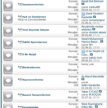
Konular:
Nizipli Deli Mehmet
10
Sanatseverlerimiz
Mesajlar:
yazar
cankut88
156
29.04.19,
00:25
Konular:
Dertli Ýbrahim'i
5
Aşık ve Ozanlarımız
Kaybettik
Mesajlar:
Nizip ve Çevresindekiler
yazar
osmanertgrul
117
21.05.11,
09:32
Konular:
Akçakentin muhtar
7
adaylarý
Yerel Seçimde Adaylar
Mesajlar:
yazar
müslüm akpek
103
26.03.09,
07:23
Konular:
Nizip'li Muhammed
5
Hamza Bakýr...
Ödüllü Sporcularımız
Mesajlar:
yazar
Nrt
35
22.08.21,
15:50
Konular:
O bir Nizipl'li (3)
3
O Bir Nizipli
Cem...
Mesajlar:
yazar
yalnýz kurt
86
28.05.13,
19:02
Konular:
henüz yok
0
Bürokratlarımız
Mesajlar:
0
Konular:
Av.Maruf Marufoðlu
5
Hayırseverlerimiz
Mesajlar:
yazar
205
Selim Karaboða
21.10.18,
20:06
Konular:
Yaþar ÇÝLKIZ
7
yazar
M.KÜÇÜK
Başarılı Sanayicilerimiz
Mesajlar:
22.07.11,
08:29
38
Konular:
Nizip Kaymakamý
12
Oðuz Alp...
Kaymakamlar