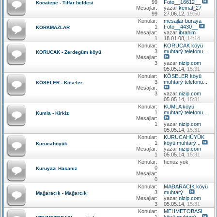
99
Foto__16612__
Kocatepe - Tılfar beldesi
Mesajlar:
yazar
kemal_27
99
27.06.12,
19:50
Konular:
mesajlar buraya
1
Foto__4430__
KORKMAZLAR
Mesajlar:
yazar
ibrahim
1
18.01.08,
14:14
Konular:
KORUCAK köyü
3
muhtarý telefonu...
KORUCAK - Zerdegüm köyü
Mesajlar:
3
yazar
nizip.com
05.05.14,
15:31
Konular:
KÖSELER köyü
3
muhtarý telefonu...
KÖSELER - Köseler
Mesajlar:
3
yazar
nizip.com
05.05.14,
15:31
Konular:
KUMLA köyü
1
muhtarý telefonu...
Kumla - Kirkiz
Mesajlar:
1
yazar
nizip.com
05.05.14,
15:31
Konular:
KURUCAHÜYÜK
1
köyü muhtarý...
Kurucahöyük
Mesajlar:
yazar
nizip.com
1
05.05.14,
15:31
Konular:
henüz yok
0
Kuruyazı Hasanız
Mesajlar:
0
Konular:
MAÐARACIK köyü
3
muhtarý...
Mağaracık - Mağarcık
Mesajlar:
yazar
nizip.com
3
05.05.14,
15:31
Konular:
MEHMETOBASI
1
köyü muhtarý...