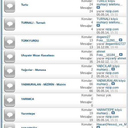
Konular:
TURLU köyü
24
muhtarý telefonu...
Turlu
Mesajlar:
24
yazar
nizip.com
05.05.14,
15:31
Konular:
TURNALI köyü
4
muhtarý telefonu...
TURNALI - Turnalı
Mesajlar:
4
yazar
nizip.com
05.05.14,
15:31
Konular:
dogann27
13
Foto__11260__
TÜRKYURDU
Mesajlar:
yazar
dogannist2727
13
16.12.09,
19:46
Konular:
ahmet
35
Foto__16184__
Uluyatır Mızar Kasabası
Mesajlar:
yazar
mýzarlý ahmet
35
24.02.12,
11:26
Konular:
YAÐCILAR köyü
2
muhtarý...
Yağcılar - Munusa
Mesajlar:
yazar
nizip.com
2
05.05.14,
15:31
Konular:
YAÐMURALAN köyü
66
muhtarý...
YAÐMURALAN - MİZİRİN - Mizirin
Mesajlar:
yazar
nizip.com
66
05.05.14,
15:31
Konular:
henüz yok
0
YARIMCA
Mesajlar:
0
Konular:
YARIMTEPE köyü
19
muhtarý...
Yarımtepe
Mesajlar:
yazar
nizip.com
19
05.05.14,
15:31
Konular:
Hasan(Hesso)_ve_Me
2