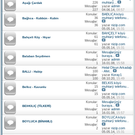
226
muhtarý...
Aşağı Çardak
Mesajlar:
yazar
admin
227
04.06.14,
08:57
Konular:
BAÐLICA köyü
36
muhtarý telefonu...
Bağlıca - Kubbün - Kubin
Mesajlar:
36
yazar
nizip.com
05.05.14,
15:31
Konular:
BAHÇELÝ köyü
61
muhtarý telefonu...
Bahçeli Köy - Hıyar
Mesajlar:
61
yazar
nizip.com
05.05.14,
15:31
Konular:
Mesajlarýnýz
1
buraya...
Balaban Seydimen
Mesajlar:
yazar
admin
1
16.01.08,
15:58
Konular:
Helal Olsun Arkadaþ
100
- Afet...
BALLI - Habip
Mesajlar:
yazar
Koray1
100
08.10.20,
15:49
Konular:
BELKIS köyü
15
muhtarý telefonu...
Belkız - Kavunlu
Mesajlar:
15
yazar
nizip.com
05.05.14,
15:31
Konular:
Mesajlarýnýz
1
buraya...
BEÞKILIÇ (TİLKERİ)
Mesajlar:
yazar
admin
1
16.01.08,
15:57
Konular:
BOYLUCA köyü
2
muhtarý telefonu...
BOYLUCA (BİNAMLI)
Mesajlar:
2
yazar
nizip.com
05.05.14,
15:31