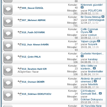
88
Konular:
Kirlenmek güzeldir!
40
005_Davut ÖZGÜL
Mesajlar:
yazar
POLATCAN
281
26.09.12,
11:56
Konular:
Bir Dosta Mektup
367
yazar
mehmetagpak
007_Mehmet AÐPAK
Mesajlar:
12.04.17,
11:52
731
Konular:
Çellik Çommak
4
Oyunu
010_Fatih SOYARIK
Mesajlar:
yazar
coskun
58
10.09.12,
13:13
Konular:
Yaþam çizgisi
27
yazar
fsoyarik
011_Þair Ahmet ÞAHİN
Mesajlar:
19.01.16,
13:26
93
Konular:
Gurbette Hemþeri...
4
012_Çetin PALA
Mesajlar:
yazar
karabay
106
04.08.09,
19:11
Konular:
Idris-i bitlisi ve
23
kürtlerin...
013_İbrahim Halil ER
Mesajlar:
yazar
ibrahimhaliler
Araştırmacı Yazar
106
11.06.14,
19:34
Konular:
Akdeniz de petrol
16
sinemasi 2
014_Osman DEMİR
Mesajlar:
yazar
felsefefe
102
03.09.20,
07:36
Konular:
Çöl Kraliçesi
24
Gertrude Bell...
015_Gökhan DOKUYUCU
Mesajlar:
yazar
283
Gökhan Dokuyucu
23.12.19,
13:36
Konular:
16.Yüzyýlda Nizip