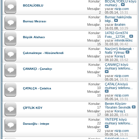
Konular:
BOZALÝOÐLU köyü
2
muhtarý...
BOZALİOÐLU
Mesajlar:
yazar
nizip.com
2
05.05.14,
15:31
Konular:
Burnaz hakkýnda
3
bilgi...
Burnaz Mezrası
Mesajlar:
yazar
ibrahim
3
16.01.08,
10:29
Konular:
14762-Grnt374
15
Foto__12734__
Büyük Alahacı
Mesajlar:
yazar
mhmtknklnc
15
31.03.10,
06:42
Konular:
Nazým'ý Anlamak -
3
Nafiz Yýlmaz
Çakmaktepe - Hösünefendi
Mesajlar:
yazar
Koray1
3
08.10.20,
15:52
Konular:
ÇANAKÇI köyü
74
muhtarý telefonu...
ÇANAKÇI - Çanakçı
Mesajlar:
74
yazar
nizip.com
05.05.14,
15:31
Konular:
ÇATALCA köyü
10
muhtarý telefonu...
ÇATALÇA - Çatalca
Mesajlar:
10
yazar
nizip.com
05.05.14,
15:31
Konular:
Benim Köyüm-
17
Ýbrahim Sevindik
ÇİFTLİK KÖY
Mesajlar:
yazar
Koray1
17
08.10.20,
15:43
Konular:
ÝNTEPE köyü
22
muhtarý telefonu...
Danaoğlu - intepe
Mesajlar:
22
yazar
nizip.com
05.05.14,
15:31
Konular:
DAYIDAÐ köyü