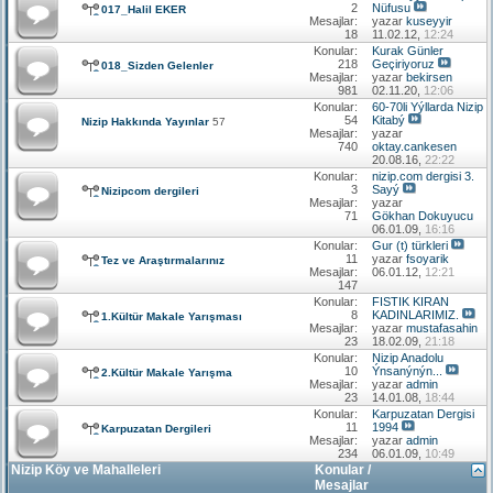
2
Nüfusu
017_Halil EKER
Mesajlar:
yazar
kuseyyir
18
11.02.12,
12:24
Konular:
Kurak Günler
218
Geçiriyoruz
018_Sizden Gelenler
Mesajlar:
yazar
bekirsen
981
02.11.20,
12:06
Konular:
60-70li Yýllarda Nizip
54
Kitabý
Nizip Hakkında Yayınlar
57
Mesajlar:
yazar
740
oktay.cankesen
20.08.16,
22:22
Konular:
nizip.com dergisi 3.
3
Sayý
Nizipcom dergileri
Mesajlar:
yazar
71
Gökhan Dokuyucu
06.01.09,
16:16
Konular:
Gur (t) türkleri
11
yazar
fsoyarik
Tez ve Araştırmalarınız
Mesajlar:
06.01.12,
12:21
147
Konular:
FISTIK KIRAN
8
KADINLARIMIZ.
1.Kültür Makale Yarışması
Mesajlar:
yazar
mustafasahin
23
18.02.09,
21:18
Konular:
Nizip Anadolu
10
Ýnsanýnýn...
2.Kültür Makale Yarışma
Mesajlar:
yazar
admin
23
14.01.08,
18:44
Konular:
Karpuzatan Dergisi
11
1994
Karpuzatan Dergileri
Mesajlar:
yazar
admin
234
06.01.09,
10:49
Nizip Köy ve Mahalleleri
Konular /
Mesajlar