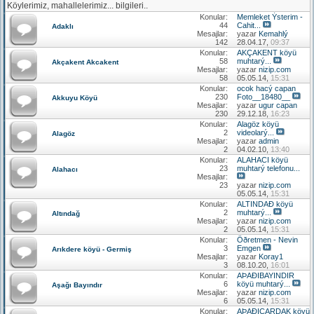
Köylerimiz, mahallelerimiz... bilgileri..
Konular:
Memleket Ýsterim -
44
Cahit...
Adaklı
Mesajlar:
yazar
Kemahlý
142
28.04.17,
09:37
Konular:
AKÇAKENT köyü
58
muhtarý...
Akçakent Akcakent
Mesajlar:
yazar
nizip.com
58
05.05.14,
15:31
Konular:
ocok hacý capan
230
Foto__18480__
Akkuyu Köyü
Mesajlar:
yazar
ugur capan
230
29.12.18,
16:23
Konular:
Alagöz köyü
2
videolarý...
Alagöz
Mesajlar:
yazar
admin
2
04.02.10,
13:40
Konular:
ALAHACI köyü
23
muhtarý telefonu...
Alahacı
Mesajlar:
23
yazar
nizip.com
05.05.14,
15:31
Konular:
ALTINDAÐ köyü
2
muhtarý...
Altındağ
Mesajlar:
yazar
nizip.com
2
05.05.14,
15:31
Konular:
Öðretmen - Nevin
3
Emgen
Arıkdere köyü - Germiş
Mesajlar:
yazar
Koray1
3
08.10.20,
16:01
Konular:
AÞAÐIBAYINDIR
6
köyü muhtarý...
Aşağı Bayındır
Mesajlar:
yazar
nizip.com
6
05.05.14,
15:31
Konular:
AÞAÐIÇARDAK köyü