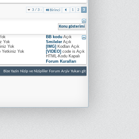
3 / 3 :
1
2
3
Birinci
Yok
BB kodu
Açık
iz
Yok
Smileler
Açık
iniz
Yok
[IMG]
Kodları
Açık
e Yetkiniz
Yok
[VIDEO]
code is
Açık
HTML-Kodu
Kapalı
Forum Kuralları
Bize Yazin
Nizip ve Nizipliler Forum
Arşiv
Yukarı git