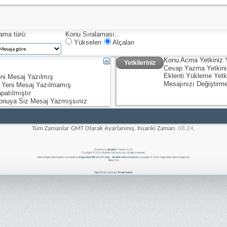
lama türü:
Konu Sıralaması..
Yükselen
Alçalan
Konu Acma Yetkiniz
Yetkileriniz
Cevap Yazma Yetkin
Eklenti Yükleme Yetk
ni Mesaj Yazılmış
Mesajınızı Değiştirm
 Yeni Mesaj Yazılmamış
patılmıştır
onuya Siz Mesaj Yazmışsınız
Tüm Zamanlar GMT Olarak Ayarlanmış. Þuanki Zaman:
08:24
.
Powered by
vBulletin®
Version 4.2.5
Copyright © 2026 vBulletin Solutions, Inc. All rights reserved.
Search Engine Optimisation provided by
DragonByte SEO v2.0.39 (Lite)
-
vBulletin Mods & Addons
Copyright © 2026 DragonByte Technologies Ltd.
Nizip.Com
Digital Point modules:
Thread Avatars