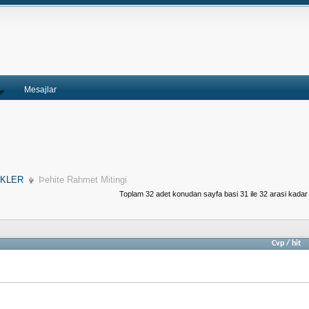
Mesajlar
İKLER
Þehite Rahmet Mitingi
Toplam 32 adet konudan sayfa basi 31 ile 32 arasi kadar 
Cvp
/
hit