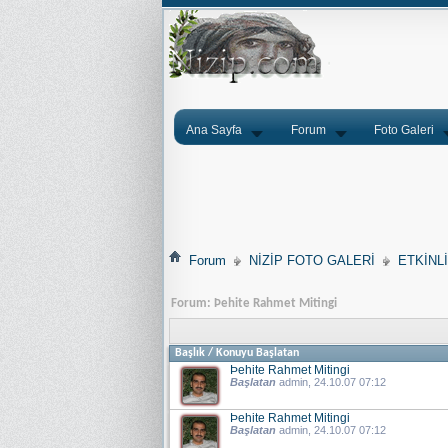
Ana Sayfa
Forum
Foto Galeri
Forum
NİZİP FOTO GALERİ
ETKİNL
Forum:
Þehite Rahmet Mitingi
Başlık
/
Konuyu Başlatan
Þehite Rahmet Mitingi
Başlatan
admin
, 24.10.07 07:12
Þehite Rahmet Mitingi
Başlatan
admin
, 24.10.07 07:12