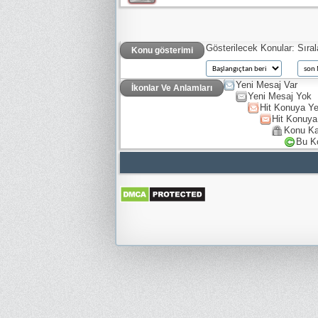
Gösterilecek Konular:
Sıra
Konu gösterimi
Yeni Mesaj Var
İkonlar Ve Anlamları
Yeni Mesaj Yok
Hit Konuya Ye
Hit Konuya
Konu Ka
Bu K