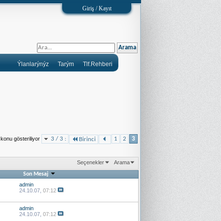
Giriş / Kayıt
Ýlanlarýnýz
Tarým
Tlf.Rehberi
konu gösteriliyor
3 / 3 :
1
2
3
Birinci
Seçenekler
Arama
Son Mesaj
admin
24.10.07,
07:12
admin
24.10.07,
07:12