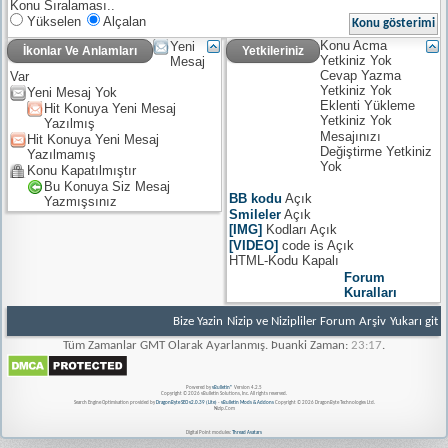
Konu Sıralaması..
Yükselen
Alçalan
Konu Acma
Yeni
İkonlar Ve Anlamları
Yetkileriniz
Yetkiniz
Yok
Mesaj
Cevap Yazma
Var
Yetkiniz
Yok
Yeni Mesaj Yok
Eklenti Yükleme
Hit Konuya Yeni Mesaj
Yetkiniz
Yok
Yazılmış
Mesajınızı
Hit Konuya Yeni Mesaj
Değiştirme Yetkiniz
Yazılmamış
Yok
Konu Kapatılmıştır
Bu Konuya Siz Mesaj
BB kodu
Açık
Yazmışsınız
Smileler
Açık
[IMG]
Kodları
Açık
[VIDEO]
code is
Açık
HTML-Kodu
Kapalı
Forum
Kuralları
Bize Yazin
Nizip ve Nizipliler Forum
Arşiv
Yukarı git
Tüm Zamanlar GMT Olarak Ayarlanmış. Þuanki Zaman:
23:17
.
Powered by
vBulletin®
Version 4.2.5
Copyright © 2026 vBulletin Solutions, Inc. All rights reserved.
Search Engine Optimisation provided by
DragonByte SEO v2.0.39 (Lite)
-
vBulletin Mods & Addons
Copyright © 2026 DragonByte Technologies Ltd.
Nizip.Com
Digital Point modules:
Thread Avatars