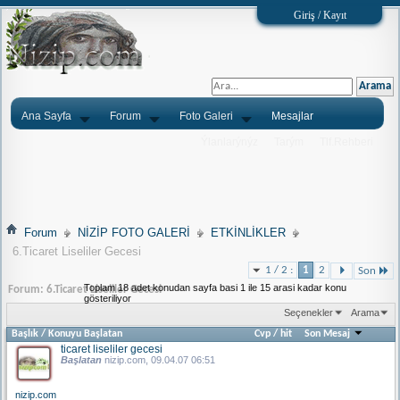
Giriş / Kayıt
Ana Sayfa
Forum
Foto Galeri
Mesajlar
Ýlanlarýnýz
Tarým
Tlf.Rehberi
Forum
NİZİP FOTO GALERİ
ETKİNLİKLER
6.Ticaret Liseliler Gecesi
1 / 2 :
1
2
Son
Toplam 18 adet konudan sayfa basi 1 ile 15 arasi kadar konu
Forum:
6.Ticaret Liseliler Gecesi
gösteriliyor
Seçenekler
Arama
Başlık
/
Konuyu Başlatan
Cvp
/
hit
Son Mesaj
ticaret liseliler gecesi
Başlatan
nizip.com
, 09.04.07 06:51
nizip.com