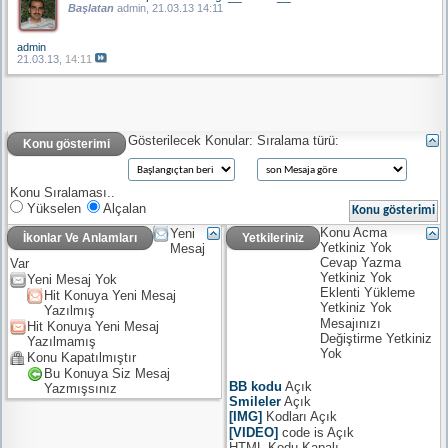
Başlatan
admin
, 21.03.13 14:11
admin
21.03.13,
14:11
Gösterilecek Konular:
Sıralama türü:
Konu gösterimi
Konu Sıralaması..
Yükselen
Alçalan
Konu Acma
Yeni
İkonlar Ve Anlamları
Yetkileriniz
Yetkiniz
Yok
Mesaj
Cevap Yazma
Var
Yetkiniz
Yok
Yeni Mesaj Yok
Eklenti Yükleme
Hit Konuya Yeni Mesaj
Yetkiniz
Yok
Yazılmış
Mesajınızı
Hit Konuya Yeni Mesaj
Değiştirme Yetkiniz
Yazılmamış
Yok
Konu Kapatılmıştır
Bu Konuya Siz Mesaj
BB kodu
Açık
Yazmışsınız
Smileler
Açık
[IMG]
Kodları
Açık
[VIDEO]
code is
Açık
HTML-Kodu
Kapalı