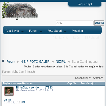
Giriş / Kayıt
Ana Sayfa
Forum
Foto Galeri
Mesajlar
Ýlanlarýnýz
Tarým
Tlf.Rehberi
Forum
NİZİP FOTO GALERİ
NİZİPLİ
Saha Camii inşaatı
Toplam 7 adet konudan sayfa basi 1 ile 7 arasi kadar konu gösteriliyor
Forum:
Saha Camii inşaatı
Seçenekler
Arama
Başlık
/
Konuyu Başlatan
Cvp
/
hit
Son Mesaj
Bir tuğlada senden __17383__
Başlatan
admin
, 21.03.13 14:12
admin
21.03.13,
14:12