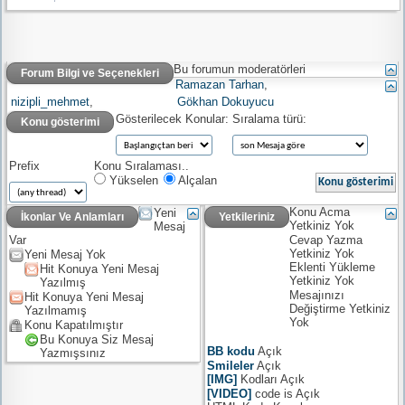
Bu forumun moderatörleri
Forum Bilgi ve Seçenekleri
Ramazan Tarhan
,
nizipli_mehmet
,
Gökhan Dokuyucu
Gösterilecek Konular:
Sıralama türü:
Konu gösterimi
Prefix
Konu Sıralaması..
Yükselen
Alçalan
Konu Acma
Yeni
İkonlar Ve Anlamları
Yetkileriniz
Yetkiniz
Yok
Mesaj
Cevap Yazma
Var
Yetkiniz
Yok
Yeni Mesaj Yok
Eklenti Yükleme
Hit Konuya Yeni Mesaj
Yetkiniz
Yok
Yazılmış
Mesajınızı
Hit Konuya Yeni Mesaj
Değiştirme Yetkiniz
Yazılmamış
Yok
Konu Kapatılmıştır
Bu Konuya Siz Mesaj
BB kodu
Açık
Yazmışsınız
Smileler
Açık
[IMG]
Kodları
Açık
[VIDEO]
code is
Açık