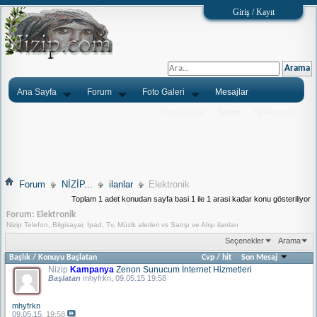
Giriş / Kayıt
Ana Sayfa
Forum
Foto Galeri
Mesajlar
Ýlanlarýnýz
Tarým
Tlf.Rehberi
Forum
NİZİP...
ilanlar
Elektronik
Toplam 1 adet konudan sayfa basi 1 ile 1 arasi kadar konu gösteriliyor
Forum:
Elektronik
Nizip Telefon, Bilgisayar, İpad, Tv, Müzik aletleri vs Satışı ve Alışı ilanları
Seçenekler
Arama
Başlık
/
Konuyu Başlatan
Cvp
/
hit
Son Mesaj
Nizip
Kampanya
Zenon Sunucum İnternet Hizmetleri
Başlatan
mhyfrkn
, 09.05.15 19:58
mhyfrkn
09.05.15,
19:58