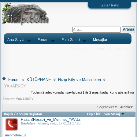
Giriş / Kayıt
Ana Sayfa
Forum
Foto Galeri
Mesajlar
Ýlanlarýnýz
Tarým
Tlf.Rehberi
Forum
KÜTÜPHANE
Nizip Köy ve Mahalleleri
YAÞARKÖY
Toplam 2 adet konudan sayfa basi 1 ile 2 arasi kadar konu gösteriliyor
Forum:
YAÞARKÖY
Seçenekler
Arama
Başlık
/
Konuyu Başlatan
Cvp
/
hit
Son Mesaj
Hasan(Hesso)_ve_Mehmet_YAVUZ
Başlatan
mehmetyavuz
, 17.01.11 17:25
mehmetyavuz