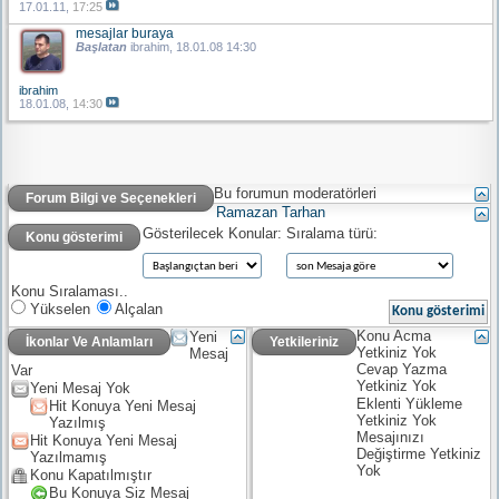
17.01.11,
17:25
mesajlar buraya
Başlatan
ibrahim
, 18.01.08 14:30
ibrahim
18.01.08,
14:30
Bu forumun moderatörleri
Forum Bilgi ve Seçenekleri
Ramazan Tarhan
Gösterilecek Konular:
Sıralama türü:
Konu gösterimi
Konu Sıralaması..
Yükselen
Alçalan
Konu Acma
Yeni
İkonlar Ve Anlamları
Yetkileriniz
Yetkiniz
Yok
Mesaj
Cevap Yazma
Var
Yetkiniz
Yok
Yeni Mesaj Yok
Eklenti Yükleme
Hit Konuya Yeni Mesaj
Yetkiniz
Yok
Yazılmış
Mesajınızı
Hit Konuya Yeni Mesaj
Değiştirme Yetkiniz
Yazılmamış
Yok
Konu Kapatılmıştır
Bu Konuya Siz Mesaj