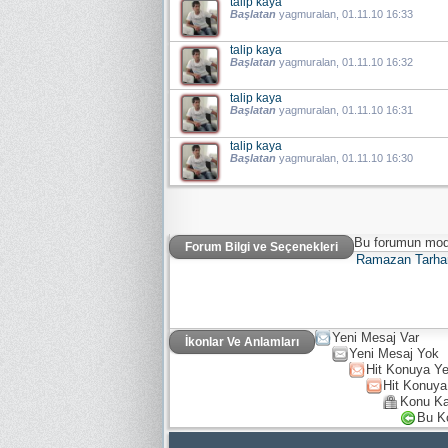
talip kaya
Başlatan
yagmuralan
, 01.11.10 16:33
talip kaya
Başlatan
yagmuralan
, 01.11.10 16:32
talip kaya
Başlatan
yagmuralan
, 01.11.10 16:31
talip kaya
Başlatan
yagmuralan
, 01.11.10 16:30
Bu forumun mode
Forum Bilgi ve Seçenekleri
Ramazan Tarha
Yeni Mesaj Var
İkonlar Ve Anlamları
Yeni Mesaj Yok
Hit Konuya Ye
Hit Konuya
Konu Ka
Bu K