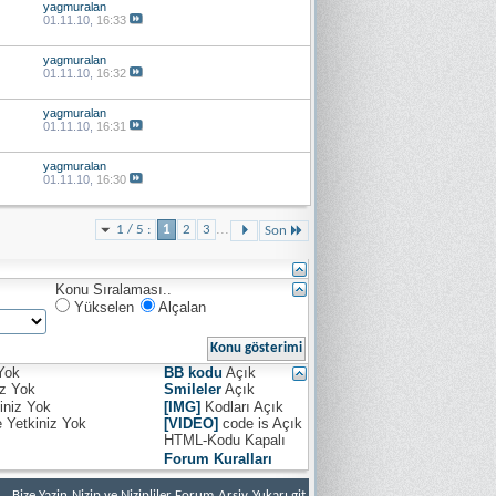
yagmuralan
01.11.10,
16:33
yagmuralan
01.11.10,
16:32
yagmuralan
01.11.10,
16:31
yagmuralan
01.11.10,
16:30
...
1 / 5 :
1
2
3
Son
Konu Sıralaması..
Yükselen
Alçalan
Yok
BB kodu
Açık
iz
Yok
Smileler
Açık
iniz
Yok
[IMG]
Kodları
Açık
e Yetkiniz
Yok
[VIDEO]
code is
Açık
HTML-Kodu
Kapalı
Forum Kuralları
Bize Yazin
Nizip ve Nizipliler Forum
Arşiv
Yukarı git