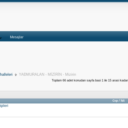
Mesajlar
alleleri
YAÐMURALAN - MİZİRİN - Mizirin
Toplam 66 adet konudan sayfa basi 1 ile 15 arasi kadar
Cvp
/
hit
ileri