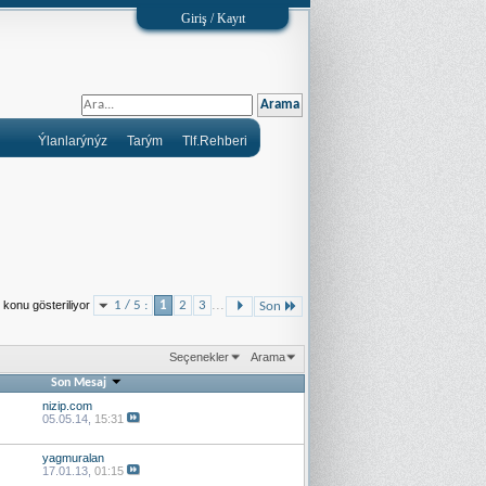
Giriş / Kayıt
Ýlanlarýnýz
Tarým
Tlf.Rehberi
...
 konu gösteriliyor
1 / 5 :
1
2
3
Son
Seçenekler
Arama
Son Mesaj
nizip.com
05.05.14,
15:31
yagmuralan
17.01.13,
01:15