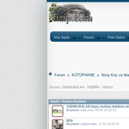
Ana Sayfa
Forum
Foto Galeri
Forum
KÜTÜPHANE
Nizip Köy ve Mah
Forum:
YAÐMURALAN - MİZİRİN - Mizirin
Başlık
/
Konuyu Başlatan
YAÐMURALAN köyü muhtarı telefonu bilg
Başlatan
nizip.com
, 05.05.14 15:31
talip
Başlatan
yagmuralan
, 17.01.13 01:15