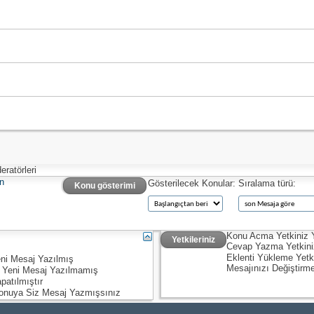
ratörleri
n
Gösterilecek Konular:
Sıralama türü:
Konu gösterimi
Konu Acma Yetkiniz
Yetkileriniz
Cevap Yazma Yetkin
Eklenti Yükleme Yetk
ni Mesaj Yazılmış
Mesajınızı Değiştirm
 Yeni Mesaj Yazılmamış
patılmıştır
onuya Siz Mesaj Yazmışsınız