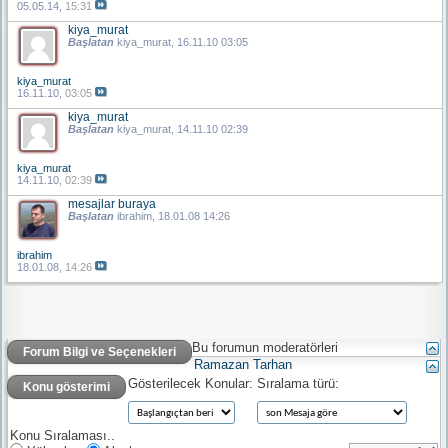
05.05.14,
15:31
kiya_murat
Başlatan
kiya_murat
, 16.11.10 03:05
kiya_murat
16.11.10,
03:05
kiya_murat
Başlatan
kiya_murat
, 14.11.10 02:39
kiya_murat
14.11.10,
02:39
mesajlar buraya
Başlatan
ibrahim
, 18.01.08 14:26
ibrahim
18.01.08,
14:26
Bu forumun moderatörleri
Forum Bilgi ve Seçenekleri
Ramazan Tarhan
Gösterilecek Konular:
Sıralama türü:
Konu gösterimi
Konu Sıralaması..