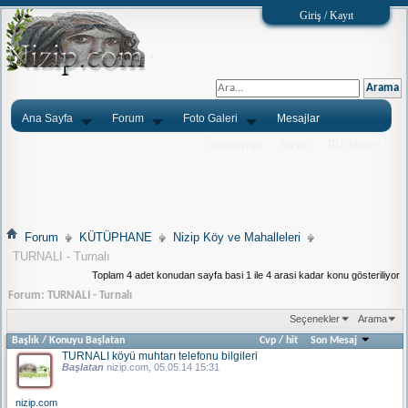
Giriş / Kayıt
Ana Sayfa
Forum
Foto Galeri
Mesajlar
Ýlanlarýnýz
Tarým
Tlf.Rehberi
Forum
KÜTÜPHANE
Nizip Köy ve Mahalleleri
TURNALI - Turnalı
Toplam 4 adet konudan sayfa basi 1 ile 4 arasi kadar konu gösteriliyor
Forum:
TURNALI - Turnalı
Seçenekler
Arama
Başlık
/
Konuyu Başlatan
Cvp
/
hit
Son Mesaj
TURNALI köyü muhtarı telefonu bilgileri
Başlatan
nizip.com
, 05.05.14 15:31
nizip.com