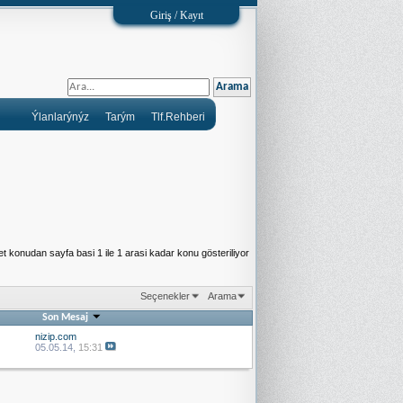
Giriş / Kayıt
Ýlanlarýnýz
Tarým
Tlf.Rehberi
t konudan sayfa basi 1 ile 1 arasi kadar konu gösteriliyor
Seçenekler
Arama
Son Mesaj
nizip.com
05.05.14,
15:31