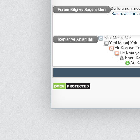
Bu forumun mode
Forum Bilgi ve Seçenekleri
Ramazan Tarha
Yeni Mesaj Var
İkonlar Ve Anlamları
Yeni Mesaj Yok
Hit Konuya Ye
Hit Konuya
Konu Ka
Bu K