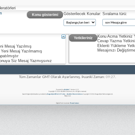
ratörleri
n
Gösterilecek Konular:
Sıralama türü:
Konu gösterimi
Konu Acma Yetkiniz
Yetkileriniz
Cevap Yazma Yetkin
Eklenti Yükleme Yetk
ni Mesaj Yazılmış
Mesajınızı Değiştirm
 Yeni Mesaj Yazılmamış
patılmıştır
onuya Siz Mesaj Yazmışsınız
Tüm Zamanlar GMT Olarak Ayarlanmış. Þuanki Zaman:
09:27
.
Powered by
vBulletin®
Version 4.2.5
Copyright © 2026 vBulletin Solutions, Inc. All rights reserved.
Search Engine Optimisation provided by
DragonByte SEO v2.0.39 (Lite)
-
vBulletin Mods & Addons
Copyright © 2026 DragonByte Technologies Ltd.
Nizip.Com
Digital Point modules:
Thread Avatars