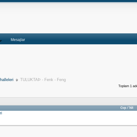
Mesajlar
alleleri
TULUKTAÞ - Fenk - Feng
Toplam 1 ade
Cvp
/
hit
ri