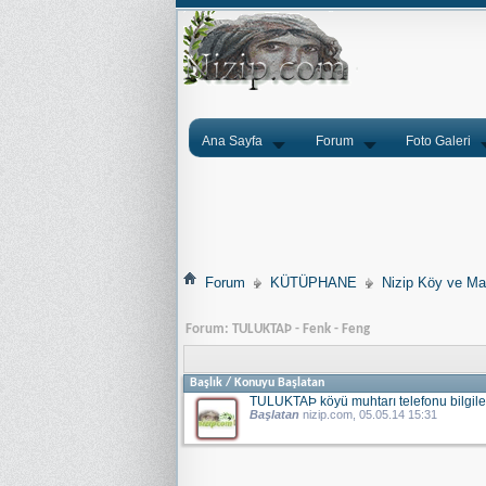
Ana Sayfa
Forum
Foto Galeri
Forum
KÜTÜPHANE
Nizip Köy ve Mah
Forum:
TULUKTAÞ - Fenk - Feng
Başlık
/
Konuyu Başlatan
TULUKTAÞ köyü muhtarı telefonu bilgile
Başlatan
nizip.com
, 05.05.14 15:31