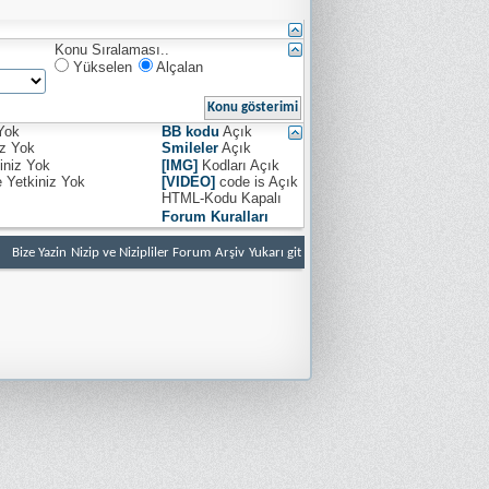
Konu Sıralaması..
Yükselen
Alçalan
Yok
BB kodu
Açık
iz
Yok
Smileler
Açık
iniz
Yok
[IMG]
Kodları
Açık
e Yetkiniz
Yok
[VIDEO]
code is
Açık
HTML-Kodu
Kapalı
Forum Kuralları
Bize Yazin
Nizip ve Nizipliler Forum
Arşiv
Yukarı git