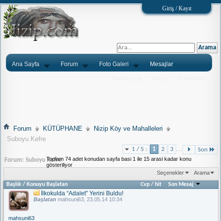
Giriş / Kayıt
Ana Sayfa
Forum
Foto Galeri
Mesajlar
Ýlanlarýnýz
Tarým
Tlf.Rehberi
Forum
KÜTÜPHANE
Nizip Köy ve Mahalleleri
Suboyu Kefre
...
1 / 5 :
1
2
3
Son
Toplam 74 adet konudan sayfa basi 1 ile 15 arasi kadar konu
Forum:
Suboyu Kefre
gösteriliyor
Seçenekler
Arama
Başlık
/
Konuyu Başlatan
Cvp
/
hit
Son Mesaj
İlkokulda “Adalet” Yerini Buldu!
Başlatan
mahsuni63
, 23.05.14 10:34
mahsuni63