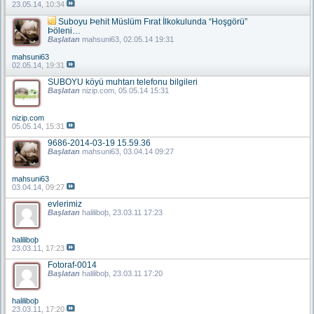
23.05.14,
10:34
Suboyu Þehit Müslüm Fırat İlkokulunda “Hoşgörü”
Þöleni…
Başlatan
mahsuni63
, 02.05.14 19:31
mahsuni63
02.05.14,
19:31
SUBOYU köyü muhtarı telefonu bilgileri
Başlatan
nizip.com
, 05.05.14 15:31
nizip.com
05.05.14,
15:31
9686-2014-03-19 15.59.36
Başlatan
mahsuni63
, 03.04.14 09:27
mahsuni63
03.04.14,
09:27
evlerimiz
Başlatan
haliliboþ
, 23.03.11 17:23
haliliboþ
23.03.11,
17:23
Fotoraf-0014
Başlatan
haliliboþ
, 23.03.11 17:20
haliliboþ
23.03.11,
17:20