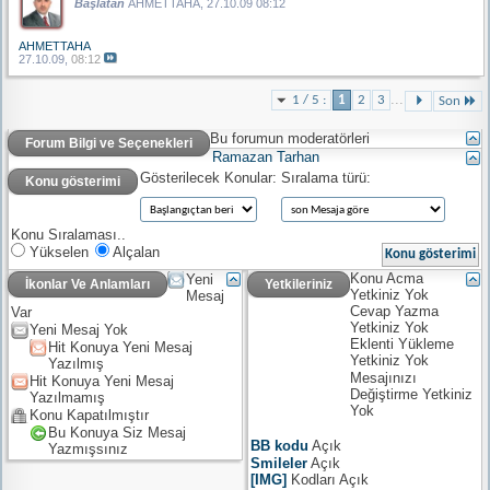
Başlatan
AHMETTAHA
, 27.10.09 08:12
AHMETTAHA
27.10.09,
08:12
...
1 / 5 :
1
2
3
Son
Bu forumun moderatörleri
Forum Bilgi ve Seçenekleri
Ramazan Tarhan
Gösterilecek Konular:
Sıralama türü:
Konu gösterimi
Konu Sıralaması..
Yükselen
Alçalan
Konu Acma
Yeni
İkonlar Ve Anlamları
Yetkileriniz
Yetkiniz
Yok
Mesaj
Cevap Yazma
Var
Yetkiniz
Yok
Yeni Mesaj Yok
Eklenti Yükleme
Hit Konuya Yeni Mesaj
Yetkiniz
Yok
Yazılmış
Mesajınızı
Hit Konuya Yeni Mesaj
Değiştirme Yetkiniz
Yazılmamış
Yok
Konu Kapatılmıştır
Bu Konuya Siz Mesaj
BB kodu
Açık
Yazmışsınız
Smileler
Açık
[IMG]
Kodları
Açık