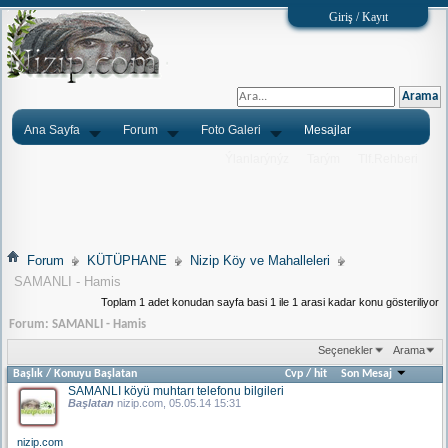
Giriş / Kayıt
Ana Sayfa
Forum
Foto Galeri
Mesajlar
Ýlanlarýnýz
Tarým
Tlf.Rehberi
Forum
KÜTÜPHANE
Nizip Köy ve Mahalleleri
SAMANLI - Hamis
Toplam 1 adet konudan sayfa basi 1 ile 1 arasi kadar konu gösteriliyor
Forum:
SAMANLI - Hamis
Seçenekler
Arama
Başlık
/
Konuyu Başlatan
Cvp
/
hit
Son Mesaj
SAMANLI köyü muhtarı telefonu bilgileri
Başlatan
nizip.com
, 05.05.14 15:31
nizip.com