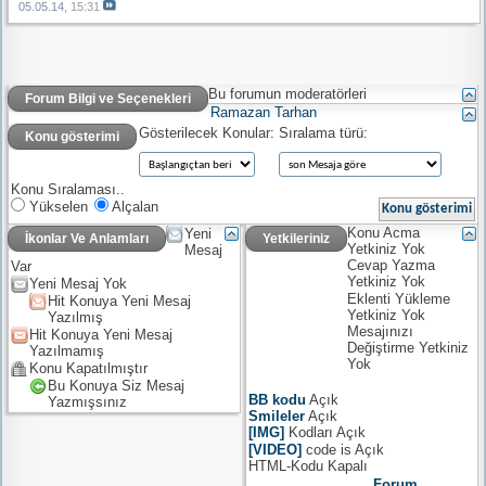
05.05.14,
15:31
Bu forumun moderatörleri
Forum Bilgi ve Seçenekleri
Ramazan Tarhan
Gösterilecek Konular:
Sıralama türü:
Konu gösterimi
Konu Sıralaması..
Yükselen
Alçalan
Konu Acma
Yeni
İkonlar Ve Anlamları
Yetkileriniz
Yetkiniz
Yok
Mesaj
Cevap Yazma
Var
Yetkiniz
Yok
Yeni Mesaj Yok
Eklenti Yükleme
Hit Konuya Yeni Mesaj
Yetkiniz
Yok
Yazılmış
Mesajınızı
Hit Konuya Yeni Mesaj
Değiştirme Yetkiniz
Yazılmamış
Yok
Konu Kapatılmıştır
Bu Konuya Siz Mesaj
BB kodu
Açık
Yazmışsınız
Smileler
Açık
[IMG]
Kodları
Açık
[VIDEO]
code is
Açık
HTML-Kodu
Kapalı
Forum