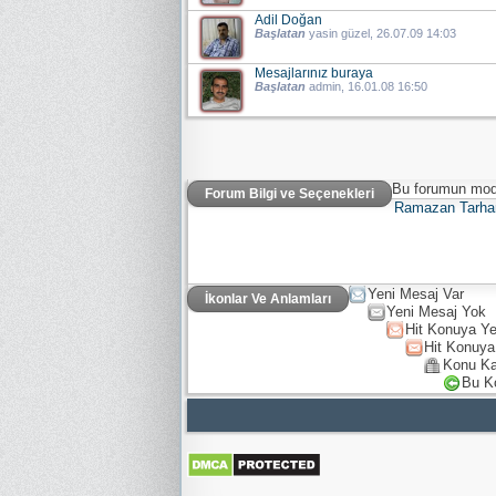
Adil Doğan
Başlatan
yasin güzel
, 26.07.09 14:03
Mesajlarınız buraya
Başlatan
admin
, 16.01.08 16:50
Bu forumun mode
Forum Bilgi ve Seçenekleri
Ramazan Tarha
Yeni Mesaj Var
İkonlar Ve Anlamları
Yeni Mesaj Yok
Hit Konuya Ye
Hit Konuya
Konu Ka
Bu K