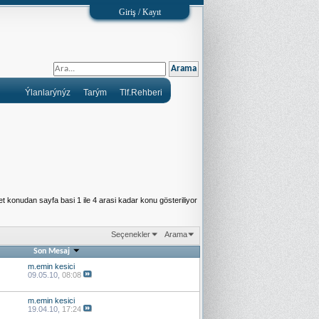
Giriş / Kayıt
Ýlanlarýnýz
Tarým
Tlf.Rehberi
t konudan sayfa basi 1 ile 4 arasi kadar konu gösteriliyor
Seçenekler
Arama
Son Mesaj
m.emin kesici
09.05.10,
08:08
m.emin kesici
19.04.10,
17:24