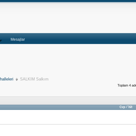
Mesajlar
alleleri
SALKIM Salkım
Toplam 4 ade
Cvp
/
hit