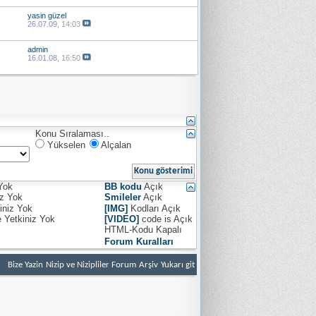
yasin güzel
26.07.09,
14:03
admin
16.01.08,
16:50
Konu Sıralaması..
Yükselen
Alçalan
Yok
BB kodu
Açık
iz
Yok
Smileler
Açık
iniz
Yok
[IMG]
Kodları
Açık
e Yetkiniz
Yok
[VIDEO]
code is
Açık
HTML-Kodu
Kapalı
Forum Kuralları
Bize Yazin
Nizip ve Nizipliler Forum
Arşiv
Yukarı git