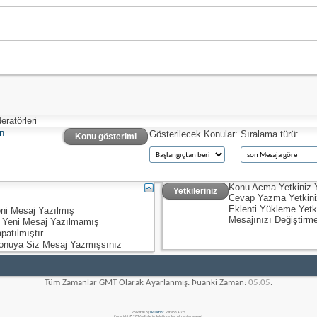
ratörleri
n
Gösterilecek Konular:
Sıralama türü:
Konu gösterimi
Konu Acma Yetkiniz
Yetkileriniz
Cevap Yazma Yetkin
Eklenti Yükleme Yetk
ni Mesaj Yazılmış
Mesajınızı Değiştirm
 Yeni Mesaj Yazılmamış
patılmıştır
onuya Siz Mesaj Yazmışsınız
Tüm Zamanlar GMT Olarak Ayarlanmış. Þuanki Zaman:
05:05
.
Powered by
vBulletin®
Version 4.2.5
Copyright © 2026 vBulletin Solutions, Inc. All rights reserved.