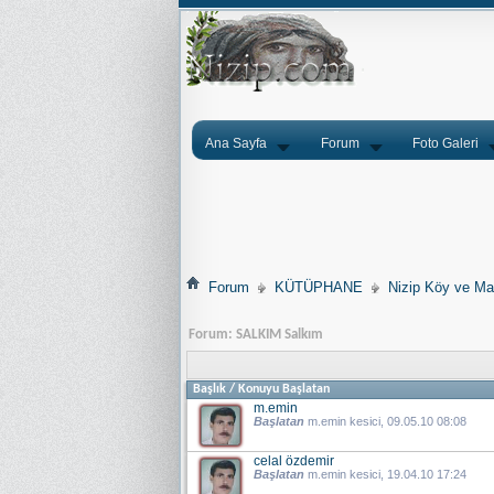
Ana Sayfa
Forum
Foto Galeri
Forum
KÜTÜPHANE
Nizip Köy ve Mah
Forum:
SALKIM Salkım
Başlık
/
Konuyu Başlatan
m.emin
Başlatan
m.emin kesici
, 09.05.10 08:08
celal özdemir
Başlatan
m.emin kesici
, 19.04.10 17:24