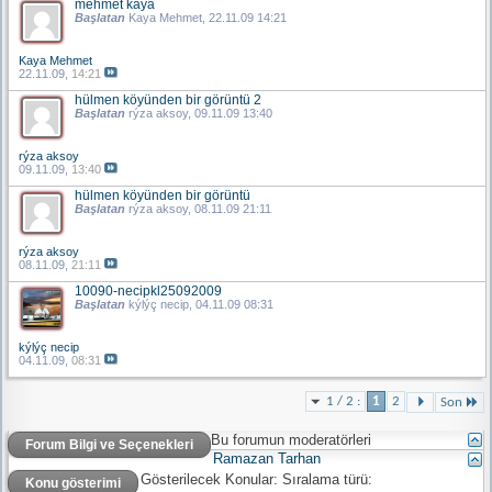
mehmet kaya
Başlatan
Kaya Mehmet
, 22.11.09 14:21
Kaya Mehmet
22.11.09,
14:21
hülmen köyünden bir görüntü 2
Başlatan
rýza aksoy
, 09.11.09 13:40
rýza aksoy
09.11.09,
13:40
hülmen köyünden bir görüntü
Başlatan
rýza aksoy
, 08.11.09 21:11
rýza aksoy
08.11.09,
21:11
10090-necipkl25092009
Başlatan
kýlýç necip
, 04.11.09 08:31
kýlýç necip
04.11.09,
08:31
1 / 2 :
1
2
Son
Bu forumun moderatörleri
Forum Bilgi ve Seçenekleri
Ramazan Tarhan
Gösterilecek Konular:
Sıralama türü:
Konu gösterimi