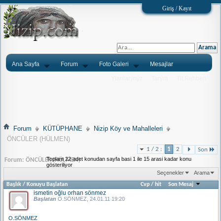
Giriş / Kayıt
Ana Sayfa
Forum
Foto Galeri
Mesajlar
Ýlanlarýnýz
Tarým
Tlf.Rehberi
Forum
KÜTÜPHANE
Nizip Köy ve Mahalleleri
ÖNCÜLER (HÜLMEN)
1 / 2 :
1
2
Son
Toplam 22 adet konudan sayfa basi 1 ile 15 arasi kadar konu
Forum:
ÖNCÜLER (HÜLMEN)
gösteriliyor
Seçenekler
Arama
Başlık
/
Konuyu Başlatan
Cvp
/
hit
Son Mesaj
ismetin oğlu orhan sönmez
Başlatan
O.SÖNMEZ
, 24.01.11 19:20
O.SÖNMEZ