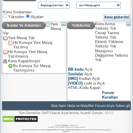
Konu Sıralaması..
Yükselen
Alçalan
Konu Acma
Yeni
İkonlar Ve Anlamları
Yetkileriniz
Yetkiniz
Yok
Mesaj
Cevap Yazma
Var
Yetkiniz
Yok
Yeni Mesaj Yok
Eklenti Yükleme
Hit Konuya Yeni Mesaj
Yetkiniz
Yok
Yazılmış
Mesajınızı
Hit Konuya Yeni Mesaj
Değiştirme Yetkiniz
Yazılmamış
Yok
Konu Kapatılmıştır
Bu Konuya Siz Mesaj
BB kodu
Açık
Yazmışsınız
Smileler
Açık
[IMG]
Kodları
Açık
[VIDEO]
code is
Açık
HTML-Kodu
Kapalı
Forum
Kuralları
Bize Yazin
Nizip ve Nizipliler Forum
Arşiv
Yukarı git
Tüm Zamanlar GMT Olarak Ayarlanmış. Þuanki Zaman:
18:02
.
Powered by
vBulletin®
Version 4.2.5
Copyright © 2026 vBulletin Solutions, Inc. All rights reserved.
Search Engine Optimisation provided by
DragonByte SEO v2.0.39 (Lite)
-
vBulletin Mods & Addons
Copyright © 2026 DragonByte Technologies Ltd.
Nizip.Com