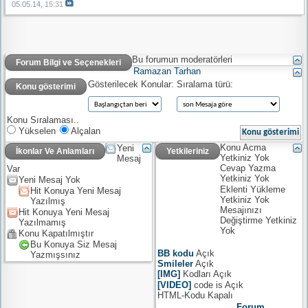
05.05.14,
15:31
Bu forumun moderatörleri
Forum Bilgi ve Seçenekleri
Ramazan Tarhan
Gösterilecek Konular:
Sıralama türü:
Konu gösterimi
Konu Sıralaması..
Yükselen
Alçalan
Konu Acma
Yeni
İkonlar Ve Anlamları
Yetkileriniz
Yetkiniz
Yok
Mesaj
Cevap Yazma
Var
Yetkiniz
Yok
Yeni Mesaj Yok
Eklenti Yükleme
Hit Konuya Yeni Mesaj
Yetkiniz
Yok
Yazılmış
Mesajınızı
Hit Konuya Yeni Mesaj
Değiştirme Yetkiniz
Yazılmamış
Yok
Konu Kapatılmıştır
Bu Konuya Siz Mesaj
BB kodu
Açık
Yazmışsınız
Smileler
Açık
[IMG]
Kodları
Açık
[VIDEO]
code is
Açık
HTML-Kodu
Kapalı
Forum