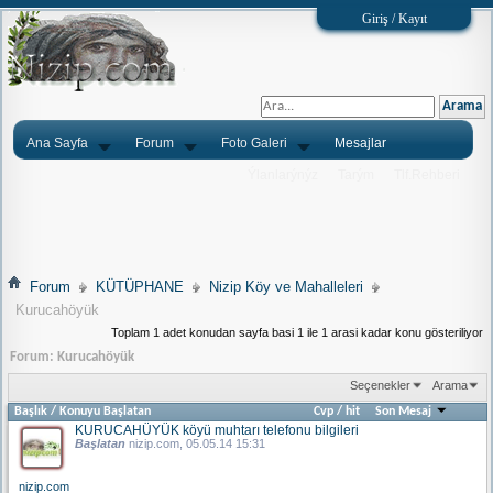
Giriş / Kayıt
Ana Sayfa
Forum
Foto Galeri
Mesajlar
Ýlanlarýnýz
Tarým
Tlf.Rehberi
Forum
KÜTÜPHANE
Nizip Köy ve Mahalleleri
Kurucahöyük
Toplam 1 adet konudan sayfa basi 1 ile 1 arasi kadar konu gösteriliyor
Forum:
Kurucahöyük
Seçenekler
Arama
Başlık
/
Konuyu Başlatan
Cvp
/
hit
Son Mesaj
KURUCAHÜYÜK köyü muhtarı telefonu bilgileri
Başlatan
nizip.com
, 05.05.14 15:31
nizip.com