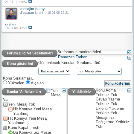
21.01.11,
09:57
mesajlar buraya
Başlatan
ibrahim
, 18.01.08 12:21
ibrahim
18.01.08,
12:21
Bu forumun moderatörleri
Forum Bilgi ve Seçenekleri
Ramazan Tarhan
Gösterilecek Konular:
Sıralama türü:
Konu gösterimi
Konu Sıralaması..
Yükselen
Alçalan
Konu Acma
Yeni
İkonlar Ve Anlamları
Yetkileriniz
Yetkiniz
Yok
Mesaj
Cevap Yazma
Var
Yetkiniz
Yok
Yeni Mesaj Yok
Eklenti Yükleme
Hit Konuya Yeni Mesaj
Yetkiniz
Yok
Yazılmış
Mesajınızı
Hit Konuya Yeni Mesaj
Değiştirme Yetkiniz
Yazılmamış
Yok
Konu Kapatılmıştır
Bu Konuya Siz Mesaj