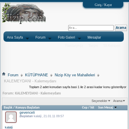
Giriş / Kayıt
Ana Sayfa
Forum
Foto Galeri
Mesajlar
Ýlanlarýnýz
Tarým
Tlf.Rehberi
Forum
KÜTÜPHANE
Nizip Köy ve Mahalleleri
KALEMEYDANI - Kalemeydanı
Toplam 2 adet konudan sayfa basi 1 ile 2 arasi kadar konu gösteriliyor
Forum:
KALEMEYDANI - Kalemeydanı
Seçenekler
Arama
Başlık
/
Konuyu Başlatan
Cvp
/
hit
Son Mesaj
gevenceli
Başlatan
kalalý
, 21.01.11 09:57
kalalý