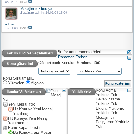
05.05.14,
15:31
Mesajlarınız buraya
Başlatan
admin
, 16.01.08 16:09
admin
16.01.08,
16:09
Bu forumun moderatörleri
Forum Bilgi ve Seçenekleri
Ramazan Tarhan
Gösterilecek Konular:
Sıralama türü:
Konu gösterimi
Konu Sıralaması..
Yükselen
Alçalan
Konu Acma
Yeni
İkonlar Ve Anlamları
Yetkileriniz
Yetkiniz
Yok
Mesaj
Cevap Yazma
Var
Yetkiniz
Yok
Yeni Mesaj Yok
Eklenti Yükleme
Hit Konuya Yeni Mesaj
Yetkiniz
Yok
Yazılmış
Mesajınızı
Hit Konuya Yeni Mesaj
Değiştirme Yetkiniz
Yazılmamış
Yok
Konu Kapatılmıştır
Bu Konuya Siz Mesaj