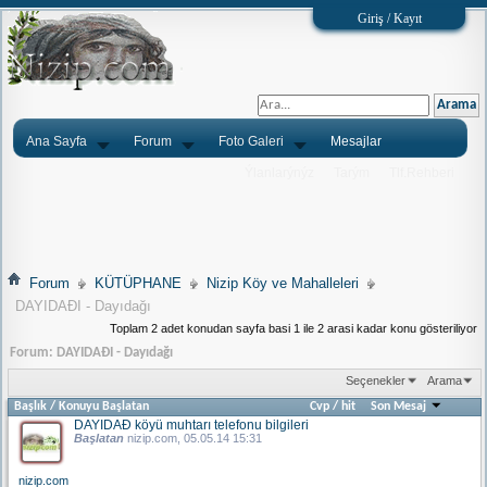
Giriş / Kayıt
Ana Sayfa
Forum
Foto Galeri
Mesajlar
Ýlanlarýnýz
Tarým
Tlf.Rehberi
Forum
KÜTÜPHANE
Nizip Köy ve Mahalleleri
DAYIDAÐI - Dayıdağı
Toplam 2 adet konudan sayfa basi 1 ile 2 arasi kadar konu gösteriliyor
Forum:
DAYIDAÐI - Dayıdağı
Seçenekler
Arama
Başlık
/
Konuyu Başlatan
Cvp
/
hit
Son Mesaj
DAYIDAÐ köyü muhtarı telefonu bilgileri
Başlatan
nizip.com
, 05.05.14 15:31
nizip.com