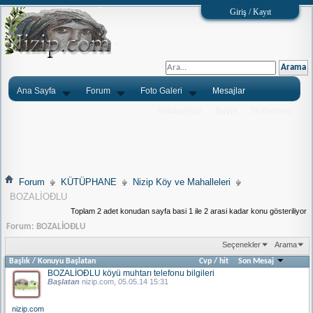
Giriş / Kayıt
Ana Sayfa
Forum
Foto Galeri
Mesajlar
Ýlanlarýnýz
Tarým
Tlf.Rehberi
Forum
KÜTÜPHANE
Nizip Köy ve Mahalleleri
BOZALİOÐLU
Toplam 2 adet konudan sayfa basi 1 ile 2 arasi kadar konu gösteriliyor
Forum:
BOZALİOÐLU
Seçenekler
Arama
Başlık
/
Konuyu Başlatan
Cvp
/
hit
Son Mesaj
BOZALİOÐLU köyü muhtarı telefonu bilgileri
Başlatan
nizip.com
, 05.05.14 15:31
nizip.com