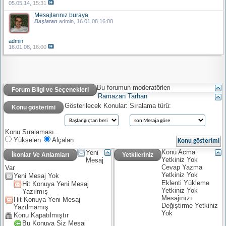
05.05.14,
15:31
Mesajlarınız buraya
Başlatan
admin
, 16.01.08 16:00
admin
16.01.08,
16:00
Bu forumun moderatörleri
Forum Bilgi ve Seçenekleri
Ramazan Tarhan
Gösterilecek Konular:
Sıralama türü:
Konu gösterimi
Konu Sıralaması..
Yükselen
Alçalan
Konu Acma
Yeni
İkonlar Ve Anlamları
Yetkileriniz
Yetkiniz
Yok
Mesaj
Cevap Yazma
Var
Yetkiniz
Yok
Yeni Mesaj Yok
Eklenti Yükleme
Hit Konuya Yeni Mesaj
Yetkiniz
Yok
Yazılmış
Mesajınızı
Hit Konuya Yeni Mesaj
Değiştirme Yetkiniz
Yazılmamış
Yok
Konu Kapatılmıştır
Bu Konuya Siz Mesaj