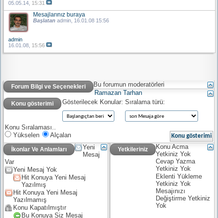
05.05.14,
15:31
Mesajlarınız buraya
Başlatan
admin
, 16.01.08 15:56
admin
16.01.08,
15:56
Bu forumun moderatörleri
Forum Bilgi ve Seçenekleri
Ramazan Tarhan
Gösterilecek Konular:
Sıralama türü:
Konu gösterimi
Konu Sıralaması..
Yükselen
Alçalan
Konu Acma
Yeni
İkonlar Ve Anlamları
Yetkileriniz
Yetkiniz
Yok
Mesaj
Cevap Yazma
Var
Yetkiniz
Yok
Yeni Mesaj Yok
Eklenti Yükleme
Hit Konuya Yeni Mesaj
Yetkiniz
Yok
Yazılmış
Mesajınızı
Hit Konuya Yeni Mesaj
Değiştirme Yetkiniz
Yazılmamış
Yok
Konu Kapatılmıştır
Bu Konuya Siz Mesaj