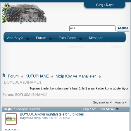
Giriş / Kayıt
Ana Sayfa
Forum
Foto Galeri
Mesajlar
Ýlanlarýnýz
Tarým
Tlf.Rehberi
Forum
KÜTÜPHANE
Nizip Köy ve Mahalleleri
BOYLUCA (BİNAMLI)
Toplam 2 adet konudan sayfa basi 1 ile 2 arasi kadar konu gösteriliyor
Forum:
BOYLUCA (BİNAMLI)
Seçenekler
Arama
Başlık
/
Konuyu Başlatan
Cvp
/
hit
Son Mesaj
BOYLUCA köyü muhtarı telefonu bilgileri
Başlatan
nizip.com
, 05.05.14 15:31
nizip.com