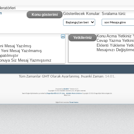
ratörleri
n
Gösterilecek Konular:
Sıralama türü:
Konu gösterimi
Konu Acma Yetkiniz
Yetkileriniz
Cevap Yazma Yetkin
Eklenti Yükleme Yetk
ni Mesaj Yazılmış
Mesajınızı Değiştirm
 Yeni Mesaj Yazılmamış
patılmıştır
onuya Siz Mesaj Yazmışsınız
Tüm Zamanlar GMT Olarak Ayarlanmış. Þuanki Zaman:
14:01
.
Powered by
vBulletin®
Version 4.2.5
Copyright © 2026 vBulletin Solutions, Inc. All rights reserved.
Search Engine Optimisation provided by
DragonByte SEO v2.0.39 (Lite)
-
vBulletin Mods & Addons
Copyright © 2026 DragonByte Technologies Ltd.
Nizip.Com
Digital Point modules:
Thread Avatars