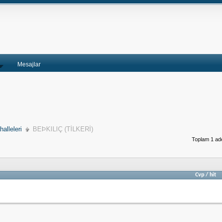
Mesajlar
alleleri
BEÞKILIÇ (TİLKERİ)
Toplam 1 ade
Cvp
/
hit