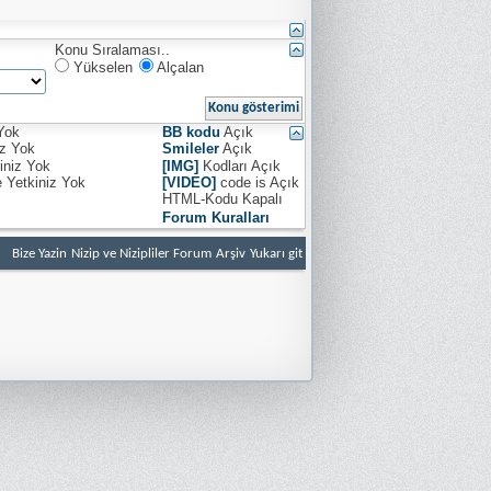
Konu Sıralaması..
Yükselen
Alçalan
Yok
BB kodu
Açık
iz
Yok
Smileler
Açık
iniz
Yok
[IMG]
Kodları
Açık
e Yetkiniz
Yok
[VIDEO]
code is
Açık
HTML-Kodu
Kapalı
Forum Kuralları
Bize Yazin
Nizip ve Nizipliler Forum
Arşiv
Yukarı git