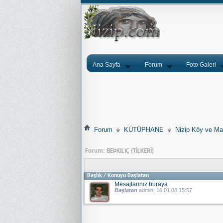
Ana Sayfa
Forum
Foto Galeri
Forum
KÜTÜPHANE
Nizip Köy ve Mah
Forum:
BEÞKILIÇ (TİLKERİ)
Başlık
/
Konuyu Başlatan
Mesajlarınız buraya
Başlatan
admin
, 16.01.08 15:57