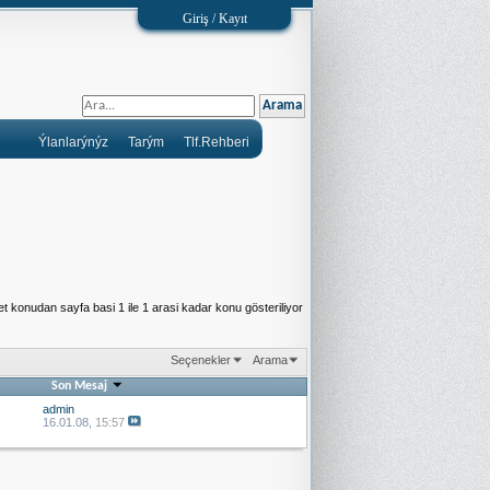
Giriş / Kayıt
Ýlanlarýnýz
Tarým
Tlf.Rehberi
t konudan sayfa basi 1 ile 1 arasi kadar konu gösteriliyor
Seçenekler
Arama
Son Mesaj
admin
16.01.08,
15:57