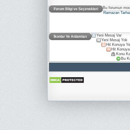
Bu forumun mode
Forum Bilgi ve Seçenekleri
Ramazan Tarha
Yeni Mesaj Var
İkonlar Ve Anlamları
Yeni Mesaj Yok
Hit Konuya Ye
Hit Konuya
Konu Ka
Bu K