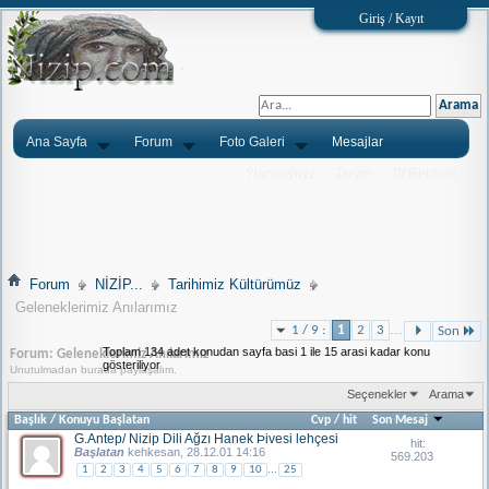
Giriş / Kayıt
Ana Sayfa
Forum
Foto Galeri
Mesajlar
Ýlanlarýnýz
Tarým
Tlf.Rehberi
Forum
NİZİP...
Tarihimiz Kültürümüz
Geleneklerimiz Anılarımız
...
1 / 9 :
1
2
3
Son
Toplam 134 adet konudan sayfa basi 1 ile 15 arasi kadar konu
Forum:
Geleneklerimiz Anılarımız
gösteriliyor
Unutulmadan burada paylaşalım.
Seçenekler
Arama
Başlık
/
Konuyu Başlatan
Cvp
/
hit
Son Mesaj
G.Antep/ Nizip Dili Ağzı Hanek Þivesi lehçesi
hit:
Başlatan
kehkesan
, 28.12.01 14:16
569.203
...
1
2
3
4
5
6
7
8
9
10
25