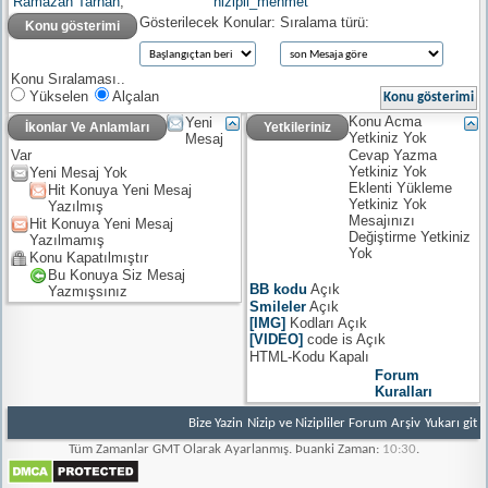
Ramazan Tarhan
,
nizipli_mehmet
Gösterilecek Konular:
Sıralama türü:
Konu gösterimi
Konu Sıralaması..
Yükselen
Alçalan
Konu Acma
Yeni
İkonlar Ve Anlamları
Yetkileriniz
Yetkiniz
Yok
Mesaj
Cevap Yazma
Var
Yetkiniz
Yok
Yeni Mesaj Yok
Eklenti Yükleme
Hit Konuya Yeni Mesaj
Yetkiniz
Yok
Yazılmış
Mesajınızı
Hit Konuya Yeni Mesaj
Değiştirme Yetkiniz
Yazılmamış
Yok
Konu Kapatılmıştır
Bu Konuya Siz Mesaj
BB kodu
Açık
Yazmışsınız
Smileler
Açık
[IMG]
Kodları
Açık
[VIDEO]
code is
Açık
HTML-Kodu
Kapalı
Forum
Kuralları
Bize Yazin
Nizip ve Nizipliler Forum
Arşiv
Yukarı git
Tüm Zamanlar GMT Olarak Ayarlanmış. Þuanki Zaman:
10:30
.