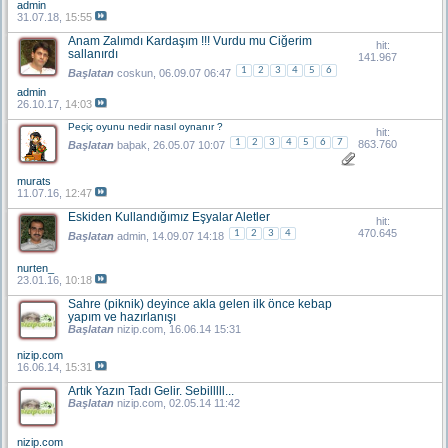
admin
31.07.18,
15:55
Anam Zalımdı Kardaşım !!! Vurdu mu Ciğerim
hit:
sallanırdı
141.967
1
2
3
4
5
6
Başlatan
coskun
, 06.09.07 06:47
admin
26.10.17,
14:03
Peçiç oyunu nedir nasıl oynanır ?
hit:
1
2
3
4
5
6
7
863.760
Başlatan
baþak
, 26.05.07 10:07
murats
11.07.16,
12:47
Eskiden Kullandığımız Eşyalar Aletler
hit:
470.645
1
2
3
4
Başlatan
admin
, 14.09.07 14:18
nurten_
23.01.16,
10:18
Sahre (piknik) deyince akla gelen ilk önce kebap
yapım ve hazırlanışı
Başlatan
nizip.com
, 16.06.14 15:31
nizip.com
16.06.14,
15:31
Artık Yazın Tadı Gelir. Sebilllll...
Başlatan
nizip.com
, 02.05.14 11:42
nizip.com