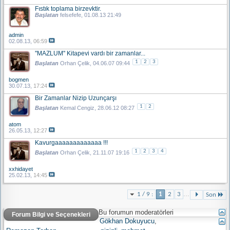
Fıstık toplama birzevktir.
Başlatan
felsefefe
, 01.08.13 21:49
admin
02.08.13,
06:59
''MAZLUM'' Kitapevi vardı bir zamanlar...
1
2
3
Başlatan
Orhan Çelik
, 04.06.07 09:44
bogmen
30.07.13,
17:24
Bir Zamanlar Nizip Uzunçarşı
1
2
Başlatan
Kemal Cengiz
, 28.06.12 08:27
atom
26.05.13,
12:27
Kavurgaaaaaaaaaaaaa !!!
1
2
3
4
Başlatan
Orhan Çelik
, 21.11.07 19:16
xxhidayet
25.02.13,
14:45
...
1 / 9 :
1
2
3
Son
Bu forumun moderatörleri
Forum Bilgi ve Seçenekleri
Gökhan Dokuyucu
,