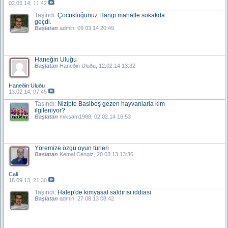
02.05.14,
11:42
Taşındı:
Çocukluğunuz Hangi mahalle sokakda
geçdi.
Başlatan
admin
, 09.03.14 20:49
Haneğin Uluğu
Başlatan
Haneðin Uluðu
, 12.02.14 13:32
Haneðin Uluðu
13.02.14,
07:45
Taşındı:
Nizipte Basiboş gezen hayvanlarla kim
ilgileniyor?
Başlatan
miksam1988
, 02.02.14 16:53
Yöremize özgü oyun türleri
Başlatan
Kemal Cengiz
, 20.03.13 13:36
Cali
18.09.13,
21:30
Taşındı:
Halep'de kimyasal saldırısı iddiası
Başlatan
admin
, 27.08.13 08:42