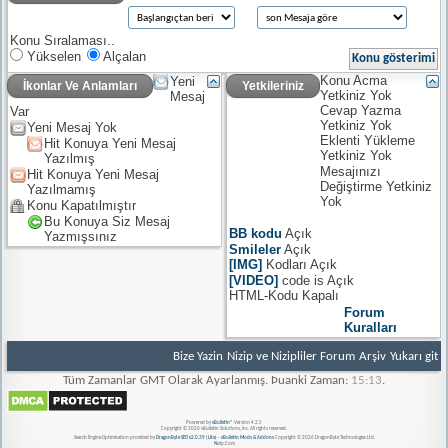
Konu Sıralaması..
Yükselen
Alçalan
Konu Acma
Yeni
İkonlar Ve Anlamları
Yetkileriniz
Yetkiniz
Yok
Mesaj
Cevap Yazma
Var
Yetkiniz
Yok
Yeni Mesaj Yok
Eklenti Yükleme
Hit Konuya Yeni Mesaj
Yetkiniz
Yok
Yazılmış
Mesajınızı
Hit Konuya Yeni Mesaj
Değiştirme Yetkiniz
Yazılmamış
Yok
Konu Kapatılmıştır
Bu Konuya Siz Mesaj
BB kodu
Açık
Yazmışsınız
Smileler
Açık
[IMG]
Kodları
Açık
[VIDEO]
code is
Açık
HTML-Kodu
Kapalı
Forum
Kuralları
Bize Yazin
Nizip ve Nizipliler Forum
Arşiv
Yukarı git
Tüm Zamanlar GMT Olarak Ayarlanmış. Þuanki Zaman:
15:13
.
Powered by
vBulletin®
Version 4.2.5
Copyright © 2026 vBulletin Solutions, Inc. All rights reserved.
Search Engine Optimisation provided by
DragonByte SEO v2.0.39 (Lite)
-
vBulletin Mods & Addons
Copyright © 2026 DragonByte Technologies Ltd.
Nizip.Com