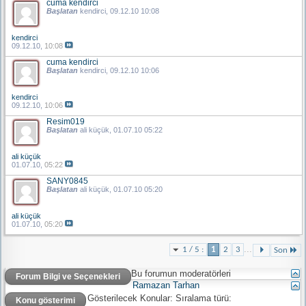
cuma kendirci
Başlatan
kendirci
, 09.12.10 10:08
kendirci
09.12.10,
10:08
cuma kendirci
Başlatan
kendirci
, 09.12.10 10:06
kendirci
09.12.10,
10:06
Resim019
Başlatan
ali küçük
, 01.07.10 05:22
ali küçük
01.07.10,
05:22
SANY0845
Başlatan
ali küçük
, 01.07.10 05:20
ali küçük
01.07.10,
05:20
...
1 / 5 :
1
2
3
Son
Bu forumun moderatörleri
Forum Bilgi ve Seçenekleri
Ramazan Tarhan
Gösterilecek Konular:
Sıralama türü:
Konu gösterimi