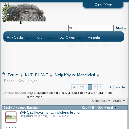
Giriş / Kayıt
Ana Sayfa
Forum
Foto Galeri
Mesajlar
Ýlanlarýnýz
Tarým
Tlf.Rehberi
Forum
KÜTÜPHANE
Nizip Köy ve Mahalleleri
Bahçeli Köy - Hıyar
...
1 / 5 :
1
2
3
Son
Toplam 61 adet konudan sayfa basi 1 ile 15 arasi kadar konu
Forum:
Bahçeli Köy - Hıyar
gösteriliyor
Seçenekler
Arama
Başlık
/
Konuyu Başlatan
Cvp
/
hit
Son Mesaj
BAHÇELİ köyü muhtarı telefonu bilgileri
Başlatan
nizip.com
, 05.05.14 15:31
nizip.com