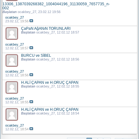
13306_1387039268382_1004044196_31130059_7657735_n-
002
Başlatan
ocakbey_27
, 23.02.12 19:56
ocakbey_27
23.02.12,
19:56
ÇaPaN AğANıN TORUNLARI
Başlatan
ocakbey_27
, 12.02.12 18:57
ocakbey_27
12.02.12,
18:57
BURCU ve SİBEL
Başlatan
ocakbey_27
, 12.02.12 18:56
ocakbey_27
12.02.12,
18:56
H.ALİ ÇAPAN ve H.ORUÇ ÇAPAN
Başlatan
ocakbey_27
, 12.02.12 18:55
ocakbey_27
12.02.12,
18:55
H.ALİ ÇAPAN ve H.ORUÇ ÇAPAN
Başlatan
ocakbey_27
, 12.02.12 18:54
ocakbey_27
12.02.12,
18:54