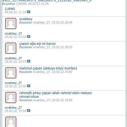
9922_127549654573_698189573_2229182_4961485_n
Başlatan
ÇAPAR
, 04.04.12 21:29
ÇAPAR
04.04.12,
21:29
ocakbey
Başlatan
ocakbey_27
, 23.02.12 20:04
ocakbey_27
23.02.12,
20:04
çapan ağa eşi ve bacısı
Başlatan
ocakbey_27
, 23.02.12 20:03
ocakbey_27
23.02.12,
20:03
mahmut çapan (akkuyu köyü muhtarı)
Başlatan
ocakbey_27
, 23.02.12 20:00
ocakbey_27
23.02.12,
20:00
rahmetli şıhey çapan allah rahmet etsin mekanı
cennet olsun
Başlatan
ocakbey_27
, 23.02.12 19:58
ocakbey_27
23.02.12,
19:58