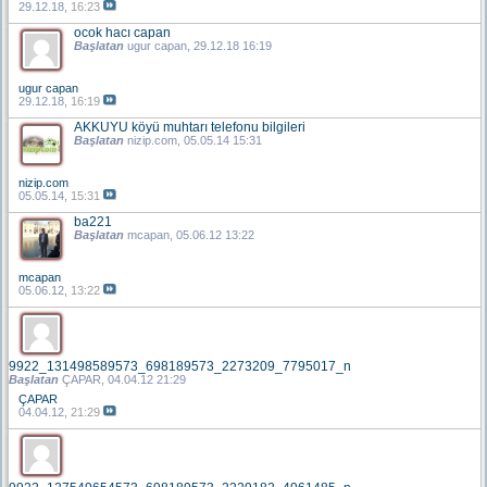
29.12.18,
16:23
ocok hacı capan
Başlatan
ugur capan
, 29.12.18 16:19
ugur capan
29.12.18,
16:19
AKKUYU köyü muhtarı telefonu bilgileri
Başlatan
nizip.com
, 05.05.14 15:31
nizip.com
05.05.14,
15:31
ba221
Başlatan
mcapan
, 05.06.12 13:22
mcapan
05.06.12,
13:22
9922_131498589573_698189573_2273209_7795017_n
Başlatan
ÇAPAR
, 04.04.12 21:29
ÇAPAR
04.04.12,
21:29