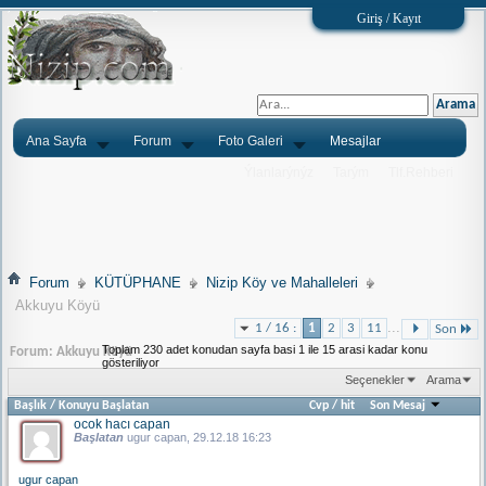
Giriş / Kayıt
Ana Sayfa
Forum
Foto Galeri
Mesajlar
Ýlanlarýnýz
Tarým
Tlf.Rehberi
Forum
KÜTÜPHANE
Nizip Köy ve Mahalleleri
Akkuyu Köyü
...
1 / 16 :
1
2
3
11
Son
Toplam 230 adet konudan sayfa basi 1 ile 15 arasi kadar konu
Forum:
Akkuyu Köyü
gösteriliyor
Seçenekler
Arama
Başlık
/
Konuyu Başlatan
Cvp
/
hit
Son Mesaj
ocok hacı capan
Başlatan
ugur capan
, 29.12.18 16:23
ugur capan