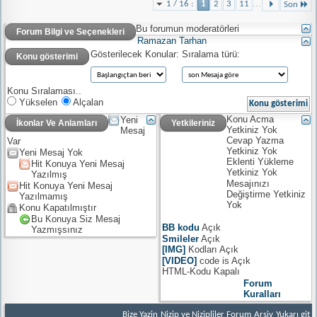
...
1 / 16 :
1
2
3
11
Son
Bu forumun moderatörleri
Forum Bilgi ve Seçenekleri
Ramazan Tarhan
Gösterilecek Konular:
Sıralama türü:
Konu gösterimi
Konu Sıralaması..
Yükselen
Alçalan
Konu Acma
Yeni
İkonlar Ve Anlamları
Yetkileriniz
Yetkiniz
Yok
Mesaj
Cevap Yazma
Var
Yetkiniz
Yok
Yeni Mesaj Yok
Eklenti Yükleme
Hit Konuya Yeni Mesaj
Yetkiniz
Yok
Yazılmış
Mesajınızı
Hit Konuya Yeni Mesaj
Değiştirme Yetkiniz
Yazılmamış
Yok
Konu Kapatılmıştır
Bu Konuya Siz Mesaj
BB kodu
Açık
Yazmışsınız
Smileler
Açık
[IMG]
Kodları
Açık
[VIDEO]
code is
Açık
HTML-Kodu
Kapalı
Forum
Kuralları
Bize Yazin
Nizip ve Nizipliler Forum
Arşiv
Yukarı git