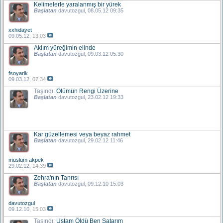
Kelimelerle yaralanmış bir yürek
Başlatan
davutozgul
, 08.05.12 09:35
xxhidayet
09.05.12,
13:03
Aklım yüreğimin elinde
Başlatan
davutozgul
, 09.03.12 05:30
fsoyarik
09.03.12,
07:34
Taşındı:
Ölümün Rengi Üzerine
Başlatan
davutozgul
, 23.02.12 19:33
Kar güzellemesi veya beyaz rahmet
Başlatan
davutozgul
, 29.02.12 11:46
müslüm akpek
29.02.12,
14:39
Zehra'nın Tanrısı
Başlatan
davutozgul
, 09.12.10 15:03
davutozgul
09.12.10,
15:03
Taşındı:
Ustam Öldü Ben Satarım