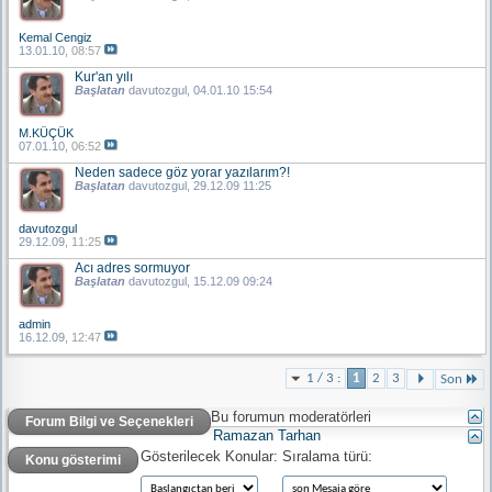
Kemal Cengiz
13.01.10,
08:57
Kur'an yılı
Başlatan
davutozgul
, 04.01.10 15:54
M.KÜÇÜK
07.01.10,
06:52
Neden sadece göz yorar yazılarım?!
Başlatan
davutozgul
, 29.12.09 11:25
davutozgul
29.12.09,
11:25
Acı adres sormuyor
Başlatan
davutozgul
, 15.12.09 09:24
admin
16.12.09,
12:47
1 / 3 :
1
2
3
Son
Bu forumun moderatörleri
Forum Bilgi ve Seçenekleri
Ramazan Tarhan
Gösterilecek Konular:
Sıralama türü:
Konu gösterimi