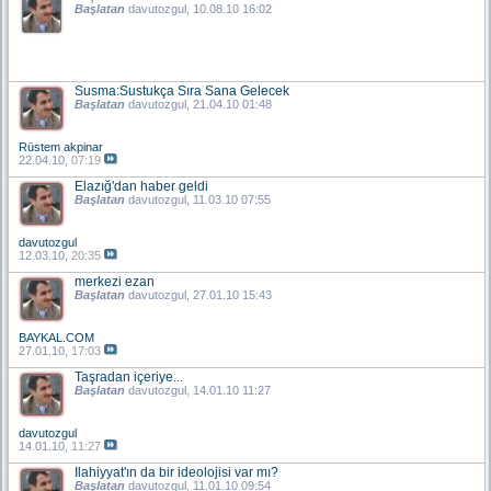
Başlatan
davutozgul
, 10.08.10 16:02
Susma:Sustukça Sıra Sana Gelecek
Başlatan
davutozgul
, 21.04.10 01:48
Rüstem akpinar
22.04.10,
07:19
Elazığ'dan haber geldi
Başlatan
davutozgul
, 11.03.10 07:55
davutozgul
12.03.10,
20:35
merkezi ezan
Başlatan
davutozgul
, 27.01.10 15:43
BAYKAL.COM
27.01.10,
17:03
Taşradan içeriye...
Başlatan
davutozgul
, 14.01.10 11:27
davutozgul
14.01.10,
11:27
Ilahiyyat'ın da bir ideolojisi var mı?
Başlatan
davutozgul
, 11.01.10 09:54