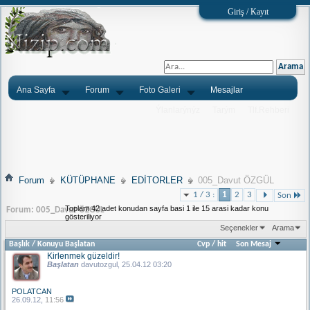
Giriş / Kayıt
Ana Sayfa
Forum
Foto Galeri
Mesajlar
Ýlanlarýnýz
Tarým
Tlf.Rehberi
Forum
KÜTÜPHANE
EDİTORLER
005_Davut ÖZGÜL
1 / 3 :
1
2
3
Son
Toplam 42 adet konudan sayfa basi 1 ile 15 arasi kadar konu
Forum:
005_Davut ÖZGÜL
gösteriliyor
Seçenekler
Arama
Başlık
/
Konuyu Başlatan
Cvp
/
hit
Son Mesaj
Kirlenmek güzeldir!
Başlatan
davutozgul
, 25.04.12 03:20
POLATCAN
26.09.12,
11:56