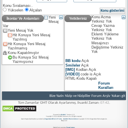
Konu Sıralaması..
Yükselen
Alçalan
Konu Acma
Yeni
İkonlar Ve Anlamları
Yetkileriniz
Yetkiniz
Yok
Mesaj
Cevap Yazma
Var
Yetkiniz
Yok
Yeni Mesaj Yok
Eklenti Yükleme
Hit Konuya Yeni Mesaj
Yetkiniz
Yok
Yazılmış
Mesajınızı
Hit Konuya Yeni Mesaj
Değiştirme Yetkiniz
Yazılmamış
Yok
Konu Kapatılmıştır
Bu Konuya Siz Mesaj
BB kodu
Açık
Yazmışsınız
Smileler
Açık
[IMG]
Kodları
Açık
[VIDEO]
code is
Açık
HTML-Kodu
Kapalı
Forum
Kuralları
Bize Yazin
Nizip ve Nizipliler Forum
Arşiv
Yukarı git
Tüm Zamanlar GMT Olarak Ayarlanmış. Þuanki Zaman:
07:42
.
Powered by
vBulletin®
Version 4.2.5
Copyright © 2026 vBulletin Solutions, Inc. All rights reserved.
Search Engine Optimisation provided by
DragonByte SEO v2.0.39 (Lite)
-
vBulletin Mods & Addons
Copyright © 2026 DragonByte Technologies Ltd.
Nizip.Com
Digital Point modules:
Thread Avatars