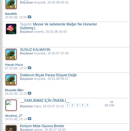
Başlatan
fsoyarik
, 19.02.08 05:10
felsefefe
19.02.08,
16:50
Taşındı:
Meyve Ve sebelerde Meğer Ne Hünerler
Gizliimiş:)
Başlatan
esento
, 20.01.08 20:43
SUSUZ KALMAYIN
Başlatan
fsoyarik
, 15.05.07 07:49
Hasan Hoca
07.02.08,
14:57
Doktorun Biçak Parasi Rüşvet Değil
Başlatan
fsoyarik
, 16.01.08 09:22
Mustafa Bilici
16.01.08,
10:29
__SAÐLIÐIMIZ İÇİN ÖNEMLİ__
hit:
89.036
1
2
3
4
5
Başlatan
fulya
, 18.03.07 16:13
okyanus_27
14.01.08,
18:14
Kimyon Mide Gazına Birebir
Başlatan
admin
, 29.09.07 10:00