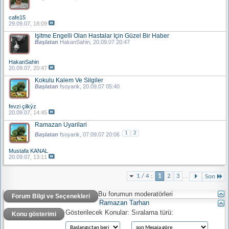
cafe15
29.09.07,
18:09
Işitme Engelli Olan Hastalar Için Güzel Bir Haber
Başlatan
HakanSahin
, 20.09.07 20:47
HakanSahin
20.09.07,
20:47
Kokulu Kalem Ve Silgiler
Başlatan
fsoyarik
, 20.09.07 05:40
fevzi çilkýz
20.09.07,
14:45
Ramazan Uyarilari
1
2
Başlatan
fsoyarik
, 07.09.07 20:06
Mustafa KANAL
20.09.07,
13:11
...
1 / 4 :
1
2
3
Son
Bu forumun moderatörleri
Forum Bilgi ve Seçenekleri
Ramazan Tarhan
Gösterilecek Konular:
Sıralama türü:
Konu gösterimi