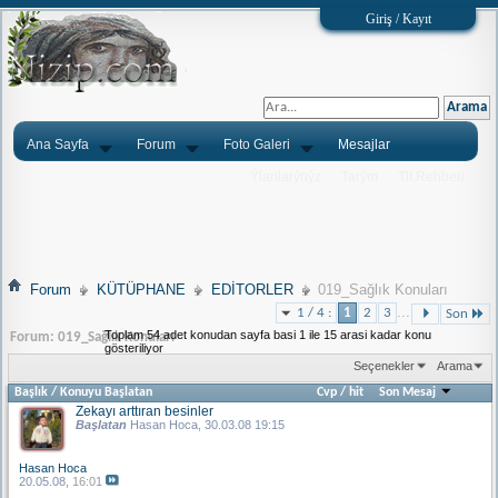
Giriş / Kayıt
Ana Sayfa
Forum
Foto Galeri
Mesajlar
Ýlanlarýnýz
Tarým
Tlf.Rehberi
Forum
KÜTÜPHANE
EDİTORLER
019_Sağlık Konuları
...
1 / 4 :
1
2
3
Son
Toplam 54 adet konudan sayfa basi 1 ile 15 arasi kadar konu
Forum:
019_Sağlık Konuları
gösteriliyor
Seçenekler
Arama
Başlık
/
Konuyu Başlatan
Cvp
/
hit
Son Mesaj
Zekayı arttıran besinler
Başlatan
Hasan Hoca
, 30.03.08 19:15
Hasan Hoca
20.05.08,
16:01