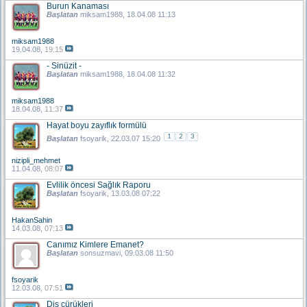
Burun Kanaması
Başlatan
miksam1988
, 18.04.08 11:13
miksam1988
19.04.08,
19:15
- Sinüzit -
Başlatan
miksam1988
, 18.04.08 11:32
miksam1988
18.04.08,
11:37
Hayat boyu zayıflık formülü
1
2
3
Başlatan
fsoyarik
, 22.03.07 15:20
nizipli_mehmet
11.04.08,
08:07
Evlilik öncesi Sağlık Raporu
Başlatan
fsoyarik
, 13.03.08 07:22
HakanSahin
14.03.08,
07:13
Canımız Kimlere Emanet?
Başlatan
sonsuzmavi
, 09.03.08 11:50
fsoyarik
12.03.08,
07:51
Diş çürükleri