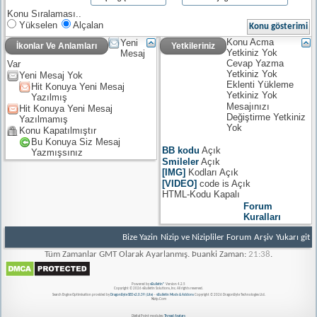
Konu Sıralaması..
Yükselen
Alçalan
Konu Acma
Yeni
İkonlar Ve Anlamları
Yetkileriniz
Yetkiniz
Yok
Mesaj
Cevap Yazma
Var
Yetkiniz
Yok
Yeni Mesaj Yok
Eklenti Yükleme
Hit Konuya Yeni Mesaj
Yetkiniz
Yok
Yazılmış
Mesajınızı
Hit Konuya Yeni Mesaj
Değiştirme Yetkiniz
Yazılmamış
Yok
Konu Kapatılmıştır
Bu Konuya Siz Mesaj
BB kodu
Açık
Yazmışsınız
Smileler
Açık
[IMG]
Kodları
Açık
[VIDEO]
code is
Açık
HTML-Kodu
Kapalı
Forum
Kuralları
Bize Yazin
Nizip ve Nizipliler Forum
Arşiv
Yukarı git
Tüm Zamanlar GMT Olarak Ayarlanmış. Þuanki Zaman:
21:38
.
Powered by
vBulletin®
Version 4.2.5
Copyright © 2026 vBulletin Solutions, Inc. All rights reserved.
Search Engine Optimisation provided by
DragonByte SEO v2.0.39 (Lite)
-
vBulletin Mods & Addons
Copyright © 2026 DragonByte Technologies Ltd.
Nizip.Com
Digital Point modules:
Thread Avatars