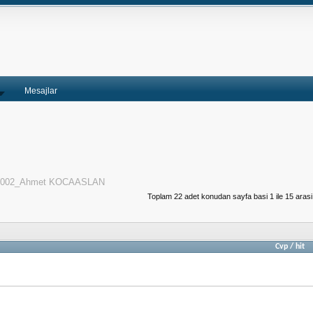
Mesajlar
002_Ahmet KOCAASLAN
Toplam 22 adet konudan sayfa basi 1 ile 15 arasi
Cvp
/
hit