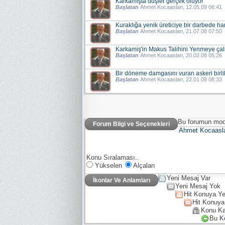
Karkamışta düşler gerçek oluyor
Başlatan
Ahmet Kocaaslan
, 12.05.09 06:41
Kuraklığa yenik üreticiye bir darbede h
Başlatan
Ahmet Kocaaslan
, 21.07.08 07:50
Karkamiş'in Makus Talihini Yenmeye ça
Başlatan
Ahmet Kocaaslan
, 20.02.08 05:26
Bir döneme damgasını vuran askeri bir
Başlatan
Ahmet Kocaaslan
, 22.01.08 08:33
Bu forumun mode
Forum Bilgi ve Seçenekleri
Ahmet Kocaasl
Konu Sıralaması..
Yükselen
Alçalan
Yeni Mesaj Var
İkonlar Ve Anlamları
Yeni Mesaj Yok
Hit Konuya Ye
Hit Konuya
Konu Ka
Bu K