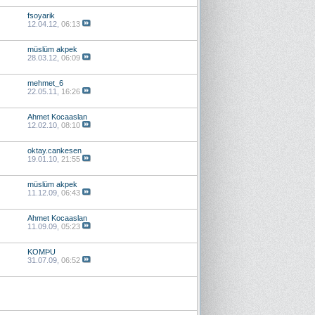
fsoyarik
12.04.12,
06:13
müslüm akpek
28.03.12,
06:09
mehmet_6
22.05.11,
16:26
Ahmet Kocaaslan
12.02.10,
08:10
oktay.cankesen
19.01.10,
21:55
müslüm akpek
11.12.09,
06:43
Ahmet Kocaaslan
11.09.09,
05:23
KOMÞU
31.07.09,
06:52