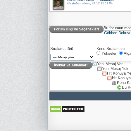
Başlatan
admin
, 24.12.12 11:04
Bu forumun mode
Forum Bilgi ve Seçenekleri
Gökhan Dokuy
Sıralama türü:
Konu Sıralaması..
Yükselen
Alça
Yeni Mesaj Var
İkonlar Ve Anlamları
Yeni Mesaj Yok
Hit Konuya Ye
Hit Konuya
Konu Ka
Bu K