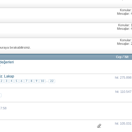
Konular:
Mesajlar: 
Konular: 
Mesajlar: 
Konular:
Mesajlar: 
 buraya bırakabilirsiniz.
Cvp
/
hit
 değerleri
0
iz. Lakap
hit: 275.898
...
2
3
4
5
6
7
8
9
10
22
hit: 110.547
17:58
hit: 105.031