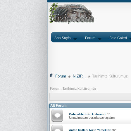
Ana Sayfa
Forum
Foto Galeri
Forum
NİZİP...
Tarihimiz Kültürümüz
Forum:
Tarihimiz Kültürümüz
Alt Forum
Geleneklerimiz Anılarımız
33
Unutulmadan burada paylaşalım.
Antep Mutfağı Nizip Yemekleri
92