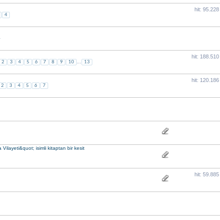
hit: 95.228
4
1
hit: 188.510
...
2
3
4
5
6
7
8
9
10
13
hit: 120.186
2
3
4
5
6
7
Vilayeti&quot; isimli kitaptan bir kesit
hit: 59.885