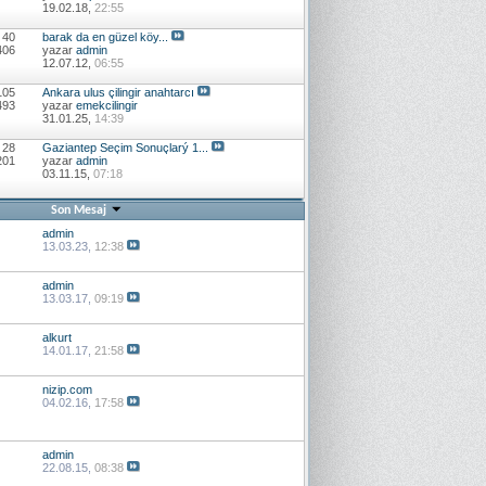
19.02.18,
22:55
 40
barak da en güzel köy...
406
yazar
admin
12.07.12,
06:55
105
Ankara ulus çilingir anahtarcı
493
yazar
emekcilingir
31.01.25,
14:39
 28
Gaziantep Seçim Sonuçlarý 1...
201
yazar
admin
03.11.15,
07:18
Son Mesaj
admin
13.03.23,
12:38
admin
13.03.17,
09:19
alkurt
14.01.17,
21:58
nizip.com
04.02.16,
17:58
admin
22.08.15,
08:38