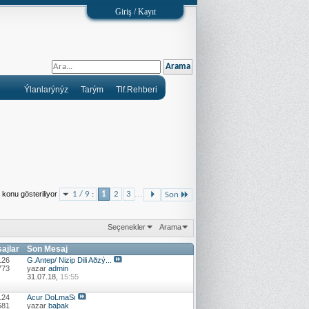
Giriş / Kayıt
Ýlanlarýnýz
Tarým
Tlf.Rehberi
...
 konu gösteriliyor
1 / 9 :
1
2
3
Son
Seçenekler
Arama
sajlar
Son Mesaj
126
G.Antep/ Nizip Dili Aðzý...
773
yazar
admin
31.07.18,
15:55
124
Acur DoLmaSı
681
yazar
baþak