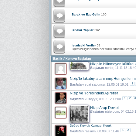
Barak ve Ezo Gelin
100
Binalar Yapılar
262
İstatistiki Veriler
52
İlçemizi ilgilendiren her türlü istatistiki veriyi
Başlık
/
Konuyu Başlatan
Nizip'in bilinmeyen kültürel
Başlatan
nenbr
, 11.11.18 18:4
Nizip'te lakabıyla tanınmış Hemşerilerim
1
Başlatan
suat sabuncu
, 12.05.01 19:01
Nizip ve Yöresindeki Aşiretler
1
2
3
Başlatan
kuseyyir
, 09.02.12 17:00
Nizip Arap Devleti
Başlatan
nizip.com
, 04.02.16 
Doğdu Kuyruk Kalmadı Koruk
1
2
Başlatan
rasimm
, 08.08.07 11:46