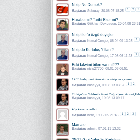
Nizip Ne Demek?
1
2
3
Başlatan
Subutay
, 30.06.07 18:25
Harabe mi? Tarihi Eser mi?
Başlatan
Gökhan Dokuyucu
, 20.04.08 23:3
Nizipliler’e özgü deyişler
1
Başlatan
Kemal Cengiz
, 08.04.09 13:25
Nizipde Kurtuluş Yılları ?
1
Başlatan
Kemal Cengiz
, 17.08.06 11:23
Eski takvimi bilen var mı???
Başlatan
nizip27700
, 08.01.08 06:51
1905 halep salnâmesinde nizip ve çevresi
1
2
Başlatan
kuseyyir
, 09.08.13 03:57
Türkiye'nin Sıhhı-i İctimaî Coğrafyası &quot;Urfa 
Başlatan
kuseyyir
, 10.08.13 09:17
köy kasaba adlari
1
2
3
Başlatan
berk
, 19.12.05 21:46
Mamato
Başlatan
admin
, 07.01.13 13:32
25/12 GaziAntep’in Kurtuluşu