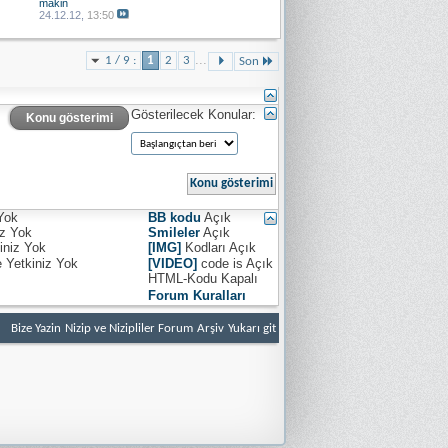
makin
24.12.12,
13:50
...
1 / 9 :
1
2
3
Son
Gösterilecek Konular:
Konu gösterimi
Yok
BB kodu
Açık
iz
Yok
Smileler
Açık
iniz
Yok
[IMG]
Kodları
Açık
e Yetkiniz
Yok
[VIDEO]
code is
Açık
HTML-Kodu
Kapalı
Forum Kuralları
Bize Yazin
Nizip ve Nizipliler Forum
Arşiv
Yukarı git