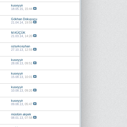
kuseyyir
18.05.15,
15:44
Gökhan Dokuyucu
21.04.14,
19:59
M.KÜÇÜK
21.03.14,
14:20
ozturkceyhan
27.10.13,
12:59
kuseyyir
28.08.13,
09:51
kuseyyir
15.08.13,
10:01
kuseyyir
10.08.13,
09:20
kuseyyir
09.08.13,
05:47
müslüm akpek
08.01.13,
07:58