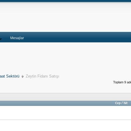
Mesajlar
raat Sektörü
Zeytin Fidanı Satışı
Toplam 9 ade
Cvp
/
hit