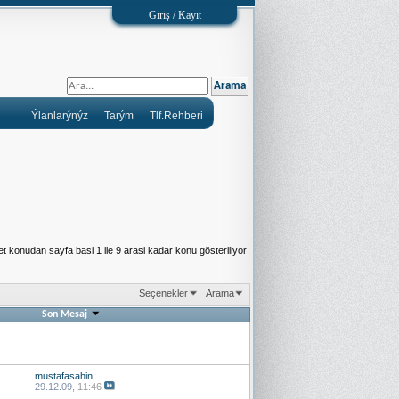
Giriş / Kayıt
Ýlanlarýnýz
Tarým
Tlf.Rehberi
t konudan sayfa basi 1 ile 9 arasi kadar konu gösteriliyor
Seçenekler
Arama
Son Mesaj
mustafasahin
29.12.09,
11:46