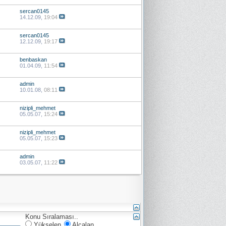
sercan0145
14.12.09,
19:04
sercan0145
12.12.09,
19:17
benbaskan
01.04.09,
11:54
admin
10.01.08,
08:11
nizipli_mehmet
05.05.07,
15:24
nizipli_mehmet
05.05.07,
15:23
admin
03.05.07,
11:22
Konu Sıralaması..
Yükselen
Alçalan