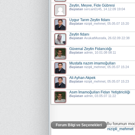
Zeytin, Meyve, Fide Gübresi
Başlatan
sercan0145
, 14.12.09 19:04
Uygur Tarım Zeytin fidanı
Başlatan
nizipli_mehmet
, 05.05.07 15:20
Zeytin fidanı
Başlatan
AvukatMustafa
, 26.02.09 22:38
Güvenal Zeytin Fidancılığı
Başlatan
admin
, 10.01.08 08:11
Mustafa nazım imamoğulları
Başlatan
nizipli_mehmet
, 05.05.07 15:24
Ali Ayhan Akpek
Başlatan
nizipli_mehmet
, 05.05.07 15:23
Asım İmamoğulları Fidan Yetiştiriciliği
Başlatan
admin
, 03.05.07 11:22
Bu forumun mode
Forum Bilgi ve Seçenekleri
nizipli_mehmet