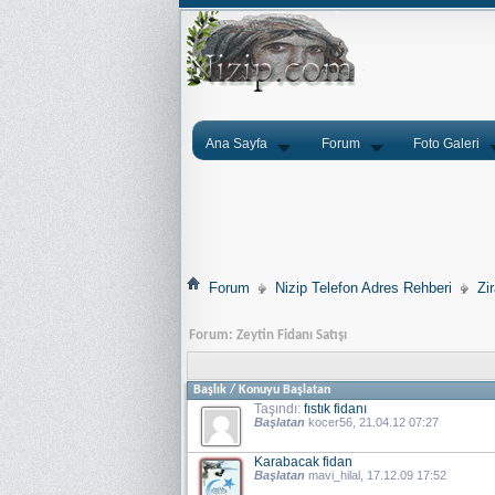
Ana Sayfa
Forum
Foto Galeri
Forum
Nizip Telefon Adres Rehberi
Zi
Forum:
Zeytin Fidanı Satışı
Başlık
/
Konuyu Başlatan
Taşındı:
fıstık fidanı
Başlatan
kocer56
, 21.04.12 07:27
Karabacak fidan
Başlatan
mavi_hilal
, 17.12.09 17:52