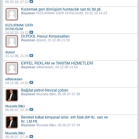
05.03.10,
07:53
Kızılırmak geri dönüşüm hurdacılık san.tic.ltd.şti.
Başlatan
KIZILIRMAK GERI DONUSUM
, 10.02.10 14:23
KIZILIRMAK GERI
DONUSUM
10.02.10,
14:23
Dr.POOL Havuz Kimyasalları
Başlatan
drpool
, 21.12.08 21:59
drpool
21.12.08,
21:59
EIFFEL REKLAM ve TANITIM HİZMETLERİ
Başlatan
eiffelreklam
, 04.12.08 14:54
eiffelreklam
04.12.08,
14:54
Bağdat petrol-Nevzat çoban
Başlatan
Mustafa Bilici
, 05.05.07 07:38
Mustafa Bilici
05.05.07,
07:38
Bereket tutkal kimyasal ürün. ınÞ.Nak.dıÞ tic. san ve
tic. Ltd.Þti.
Başlatan
Mustafa Bilici
, 05.05.07 07:34
Mustafa Bilici
05.05.07,
07:38