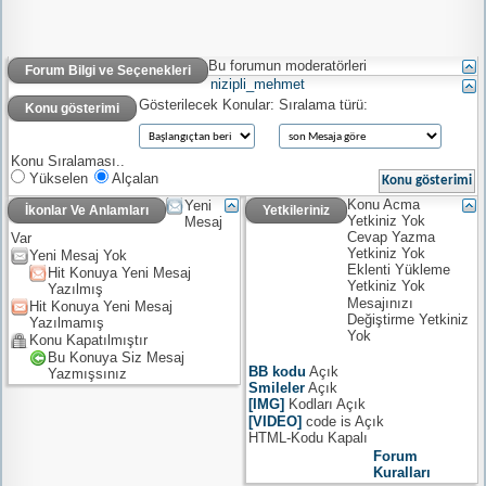
Bu forumun moderatörleri
Forum Bilgi ve Seçenekleri
nizipli_mehmet
Gösterilecek Konular:
Sıralama türü:
Konu gösterimi
Konu Sıralaması..
Yükselen
Alçalan
Konu Acma
Yeni
İkonlar Ve Anlamları
Yetkileriniz
Yetkiniz
Yok
Mesaj
Cevap Yazma
Var
Yetkiniz
Yok
Yeni Mesaj Yok
Eklenti Yükleme
Hit Konuya Yeni Mesaj
Yetkiniz
Yok
Yazılmış
Mesajınızı
Hit Konuya Yeni Mesaj
Değiştirme Yetkiniz
Yazılmamış
Yok
Konu Kapatılmıştır
Bu Konuya Siz Mesaj
BB kodu
Açık
Yazmışsınız
Smileler
Açık
[IMG]
Kodları
Açık
[VIDEO]
code is
Açık
HTML-Kodu
Kapalı
Forum
Kuralları