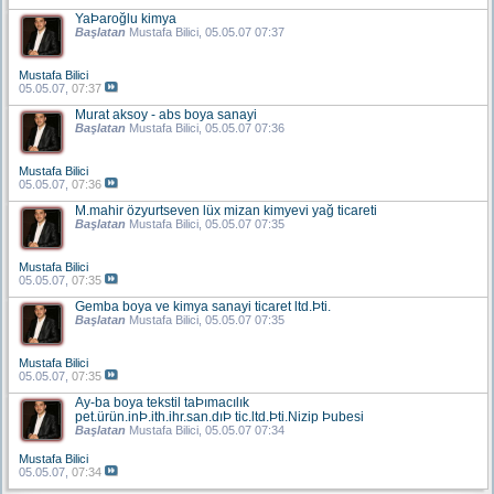
YaÞaroğlu kimya
Başlatan
Mustafa Bilici
, 05.05.07 07:37
Mustafa Bilici
05.05.07,
07:37
Murat aksoy - abs boya sanayi
Başlatan
Mustafa Bilici
, 05.05.07 07:36
Mustafa Bilici
05.05.07,
07:36
M.mahir özyurtseven lüx mizan kimyevi yağ ticareti
Başlatan
Mustafa Bilici
, 05.05.07 07:35
Mustafa Bilici
05.05.07,
07:35
Gemba boya ve kimya sanayi ticaret ltd.Þti.
Başlatan
Mustafa Bilici
, 05.05.07 07:35
Mustafa Bilici
05.05.07,
07:35
Ay-ba boya tekstil taÞımacılık
pet.ürün.inÞ.ith.ihr.san.dıÞ tic.ltd.Þti.Nizip Þubesi
Başlatan
Mustafa Bilici
, 05.05.07 07:34
Mustafa Bilici
05.05.07,
07:34