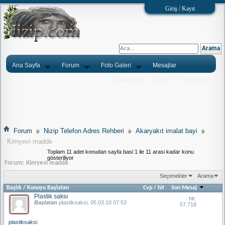
Giriş / Kayıt
Ana Sayfa
Forum
Foto Galeri
Mesajlar
Ýlanlarýnýz
Tarým
Tlf.Rehberi
Forum
Nizip Telefon Adres Rehberi
Akaryakıt imalat bayi
Kimyevi madde
Toplam 11 adet konudan sayfa basi 1 ile 11 arasi kadar konu
gösteriliyor
Forum:
Kimyevi madde
Seçenekler
Arama
Başlık
/
Konuyu Başlatan
Cvp
/
hit
Son Mesaj
Plastik saksı
hit:
Başlatan
plastiksaksi
, 05.03.10 07:53
57.718
plastiksaksi