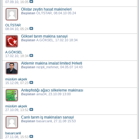
07.09.10,
16:05
Olistar zeytin hasat makineleri
Başlatan
OLÝSTAR
, 08.04.10 05:24
OLÝSTAR
08.04.10,
05:24
Göksel tarım makina sanayi
Başlatan
A.GÖKSEL
, 17.02.10 18:34
A.GÖKSEL
17.02.10,
18:34
Aldemir makina imalat limited Þirketi
Başlatan
nizipli_mehmet
, 04.05.07 14:43
müslüm akpek
15.12.09,
07:23
Antepfıstığı ağacı silkeleme makinası
Başlatan
ama34
, 23.10.09 13:00
müslüm akpek
27.10.09,
13:52
Canlı tarım iş makinaları sanayi
Başlatan
basarcanli
, 27.11.08 15:53
basarcanli
27.11.08,
15:53