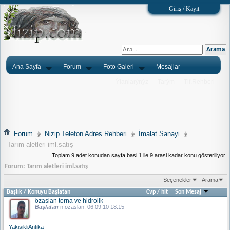
Giriş / Kayıt
Ana Sayfa
Forum
Foto Galeri
Mesajlar
Ýlanlarýnýz
Tarým
Tlf.Rehberi
Forum
Nizip Telefon Adres Rehberi
İmalat Sanayi
Tarım aletleri iml.satış
Toplam 9 adet konudan sayfa basi 1 ile 9 arasi kadar konu gösteriliyor
Forum:
Tarım aletleri iml.satış
Seçenekler
Arama
Başlık
/
Konuyu Başlatan
Cvp
/
hit
Son Mesaj
özaslan torna ve hidrolik
Başlatan
n.ozaslan
, 06.09.10 18:15
YakisikliAntika