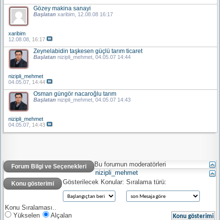
Gözey makina sanayi
Başlatan
xaribim
, 12.08.08 16:17
xaribim
12.08.08,
16:17
Zeynelabidin taşkesen güçlü tarım ticaret
Başlatan
nizipli_mehmet
, 04.05.07 14:44
nizipli_mehmet
04.05.07,
14:44
Osman güngör nacaroğlu tarım
Başlatan
nizipli_mehmet
, 04.05.07 14:43
nizipli_mehmet
04.05.07,
14:43
Bu forumun moderatörleri
Forum Bilgi ve Seçenekleri
nizipli_mehmet
Gösterilecek Konular:
Sıralama türü:
Konu gösterimi
Konu Sıralaması..
Yükselen
Alçalan