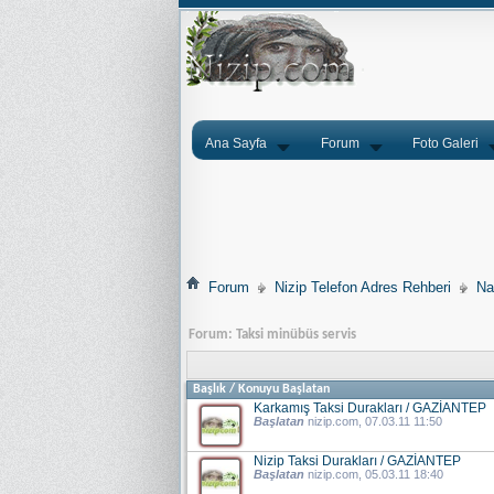
Ana Sayfa
Forum
Foto Galeri
Forum
Nizip Telefon Adres Rehberi
Na
Forum:
Taksi minübüs servis
Başlık
/
Konuyu Başlatan
Karkamış Taksi Durakları / GAZİANTEP
Başlatan
nizip.com
, 07.03.11 11:50
Nizip Taksi Durakları / GAZİANTEP
Başlatan
nizip.com
, 05.03.11 18:40