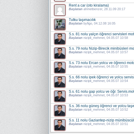
Rent a car (oto kiralama)
Başlatan
ahmetbenzer
, 28.11.09 20:17
Tutku taşımacılık
Başlatan
byfigo
, 04.12.08 16:05
S.s. 81 nolu yalçın öğrenci servisleri moto
Başlatan
nizipli_mehmet
, 04.05.07 10:58
S.s. 79 nolu Nizip-Birecik minibüsleri mot
Başlatan
nizipli_mehmet
, 04.05.07 10:57
S.s. 73 nolu Ercan yolcu ve öğrenci motor
Başlatan
nizipli_mehmet
, 04.05.07 10:55
S.s. 66 nolu ipek öğrenci ve yolcu servisl
Başlatan
nizipli_mehmet
, 04.05.07 10:54
S.s. 61 nolu gap yolcu ve öğr. Servis.mot
Başlatan
nizipli_mehmet
, 04.05.07 10:53
S.s. 36 nolu güneş öğrenci ve yolcu taşım
Başlatan
nizipli_mehmet
, 04.05.07 10:52
S.s. 11 nolu Gaziantep-nizip münibüscüle
Başlatan
nizipli_mehmet
, 04.05.07 10:51