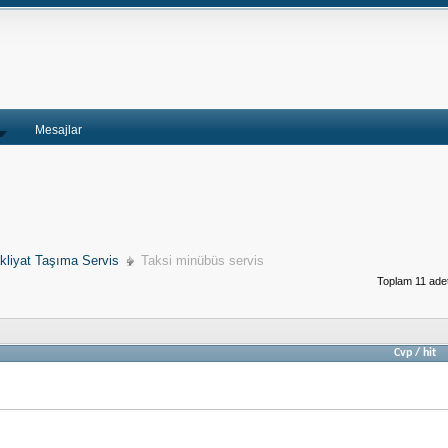
Mesajlar
kliyat Taşıma Servis
Taksi minübüs servis
Toplam 11 adet
Cvp
/
hit