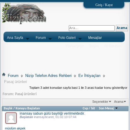
Giriş / Kayıt
Ana Sayfa
Forum
Foto Galeri
Mesajlar
Ýlanlarýnýz
Tarým
Tlf.Rehberi
Forum
Nizip Telefon Adres Rehberi
Ev İhtiyaçları
Pasaj ürünleri
Toplam 3 adet konudan sayfa basi 1 ile 3 arasi kadar konu gösteriliyor
Forum:
Pasaj ürünleri
Seçenekler
Arama
Başlık
/
Konuyu Başlatan
Cvp
/
hit
Son Mesaj
inansay sabun gülü bayiliği verilmektedir.
Başlatan
inansayticaret
, 01.02.10 07:44
müslüm akpek