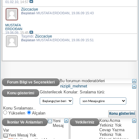
01.02.10,
14:57
Züccaciye
Başlatan
MUSTAFA ERDOÐAN
, 19.06.09 15:43
MUSTAFA
ERDOÐAN
19.06.09,
15:45
Taşındı:
Züccaciye
Başlatan
MUSTAFA ERDOÐAN
, 19.06.09 15:51
Bu forumun moderatörleri
Forum Bilgi ve Seçenekleri
nizipli_mehmet
Gösterilecek Konular:
Sıralama türü:
Konu gösterimi
Konu Sıralaması..
Yükselen
Alçalan
Konu Acma
Yeni
İkonlar Ve Anlamları
Yetkileriniz
Yetkiniz
Yok
Mesaj
Cevap Yazma
Var
Yetkiniz
Yok
Yeni Mesaj Yok